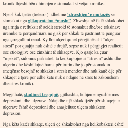
kronik thjesht bën dhimbjen e stomakut si vetja: kronike...
‘zhveshjen’ e mukozës
Një shkak tjetër (tretësor) lidhet me
se
glikoproteina “musin”
stomakut nga
. Zhveshja në fjalë shkaktohet
nga rritja e refluksit të acidit steroid të stomakut dhe/ose toksinave
uremike të përqendruara në gjak për shkak të pastrimit të penguar
nga çrregullimi renal. Ky lloj ulçeri quhet përgjithësisht “ulçer
stresi” por quajtja nuk është e drejtë, sepse nuk i përgjigjet realitetit
ose etiologjive ose zinxhirit të shkaqeve. Kjo qasje ka çuar
“mjekët”, sidomos psikiatrët, ta keqkuptojnë si “stresin” ashtu dhe
ulçerin dhe këshillojnë barna për trurin dhe jo për stomakun
(meqënse besojnë te shkaku i stresit mendor dhe nuk kanë dije për
shkaqet e tjerë por edhe këtë nuk e ndajnë në stres të zakonshem
dhe stres kronik).
studimet tregojnë
Megjithatë,
, gjithashtu, lidhjen e ngushtë mes
depresionit dhe ulçerave. Ndaj dhe një shkak tjetër për shfaqejn e
ulçerave është depresioni dhe anasjelltas: ulçera shkakton
depresion.
Nga këta katër shkaqe, ulçeri që shkaktohet nga helikobakteri është