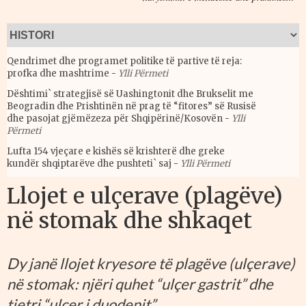
Qendrimet dhe programet politike të partive të reja:
profka dhe mashtrime
-
Ylli Përmeti
Dështimi` strategjisë së Uashingtonit dhe Brukselit me
Beogradin dhe Prishtinën në prag të “fitores” së Rusisë
dhe pasojat gjëmëzeza për Shqipërinë/Kosovën
-
Ylli
Përmeti
Lufta 154 vjeçare e kishës së krishterë dhe greke
kundër shqiptarëve dhe pushteti` saj
-
Ylli Përmeti
Llojet e ulçerave (plagëve)
në stomak dhe shkaqet
Dy janë llojet kryesore të plagëve (ulçerave)
në stomak: njëri quhet “ulçer gastrit” dhe
tjetri “ulçer i duodenit”.