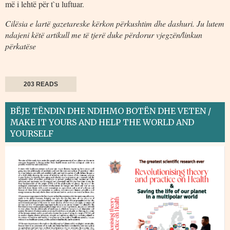
më i lehtë për t`u luftuar.
Cilësia e lartë gazetareske kërkon përkushtim dhe dashuri. Ju lutem
ndajeni këtë artikull me të tjerë duke përdorur vjegzën/linkun
përkatëse
203 READS
BËJE TËNDIN DHE NDIHMO BOTËN DHE VETEN /
MAKE IT YOURS AND HELP THE WORLD AND
YOURSELF