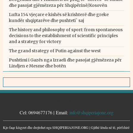
dhe pasojat gjëmëzeza për Shqipërinë/Kosovën
Lufta 154 vjeçare e kishës së krishterë dhe greke
kundër shqiptarëve dhe pushteti` saj
The history and philosophy of sport: from spontaneous
decisions to the establishment of scientific principles
and a strategy for victory
The grand strategy of Putin against the west
Pushtimi i Gazës nga Izraeli dhe pasojat gjëmëzeza për
Lindjen e Mesme dhe botën
KONTAKTE
Cel: 0694677176 | Email:
info@shqiperiajone.org
Kjo faqe këqyret dhe drejtohet nga SHQIPERIAJONE.ORG | Gjithë lënda në të, përfshirë