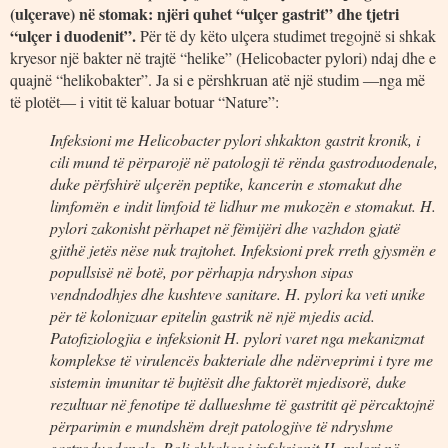
(ulçerave) në stomak: njëri quhet “ulçer gastrit” dhe tjetri
“ulçer i duodenit”.
Për të dy këto ulçera studimet tregojnë si shkak
kryesor një bakter në trajtë “helike” (Helicobacter pylori) ndaj dhe e
quajnë “helikobakter”. Ja si e përshkruan atë një studim ―nga më
të plotët― i vitit të kaluar botuar “Nature”:
Infeksioni me Helicobacter pylori shkakton gastrit kronik, i
cili mund të përparojë në patologji të rënda gastroduodenale,
duke përfshirë ulçerën peptike, kancerin e stomakut dhe
limfomën e indit limfoid të lidhur me mukozën e stomakut. H.
pylori zakonisht përhapet në fëmijëri dhe vazhdon gjatë
gjithë jetës nëse nuk trajtohet. Infeksioni prek rreth gjysmën e
popullsisë në botë, por përhapja ndryshon sipas
vendndodhjes dhe kushteve sanitare. H. pylori ka veti unike
për të kolonizuar epitelin gastrik në një mjedis acid.
Patofiziologjia e infeksionit H. pylori varet nga mekanizmat
komplekse të virulencës bakteriale dhe ndërveprimi i tyre me
sistemin imunitar të bujtësit dhe faktorët mjedisorë, duke
rezultuar në fenotipe të dallueshme të gastritit që përcaktojnë
përparimin e mundshëm drejt patologjive të ndryshme
gastroduodenale. Roli shkakor i infeksionit H. pylori në