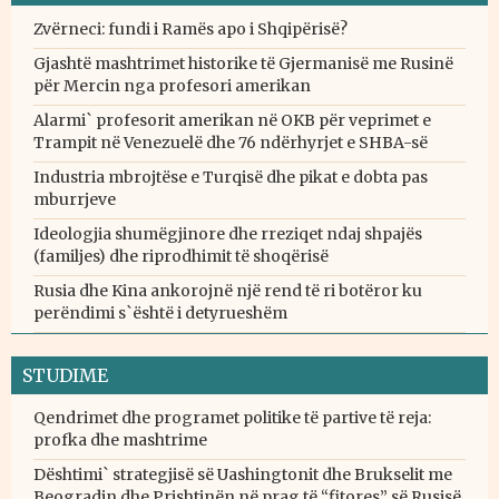
Zvërneci: fundi i Ramës apo i Shqipërisë?
Gjashtë mashtrimet historike të Gjermanisë me Rusinë
për Mercin nga profesori amerikan
Alarmi` profesorit amerikan në OKB për veprimet e
Trampit në Venezuelë dhe 76 ndërhyrjet e SHBA-së
Industria mbrojtëse e Turqisë dhe pikat e dobta pas
mburrjeve
Ideologjia shumëgjinore dhe rreziqet ndaj shpajës
(familjes) dhe riprodhimit të shoqërisë
Rusia dhe Kina ankorojnë një rend të ri botëror ku
perëndimi s`është i detyrueshëm
STUDIME
Qendrimet dhe programet politike të partive të reja:
profka dhe mashtrime
Dështimi` strategjisë së Uashingtonit dhe Brukselit me
Beogradin dhe Prishtinën në prag të “fitores” së Rusisë