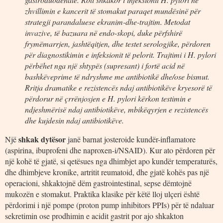
zhvillimin e kancerit të stomakut paraqet mundësinë për
strategji parandaluese ekranim-dhe-trajtim. Metodat
invazive, të bazuara në endo-skopi, duke përfshirë
frymëmarrjen, jashtëqitjen, dhe testet serologjike, përdoren
për diagnostikimin e infeksionit të pelorit. Trajtimi i H. pylori
përbëhet nga një shtypës (supresant) i fortë acid në
bashkëveprime të ndryshme me antibiotikë dhe/ose bismut.
Rritja dramatike e rezistencës ndaj antibiotikëve kryesorë të
përdorur në çrrënjosjen e H. pylori kërkon testimin e
ndjeshmërisë ndaj antibiotikëve, mbikëqyrjen e rezistencës
dhe kujdesin ndaj antibiotikëve.
shkak dytësor
Një
janë barnat josteroide kundër-inflamatore
(aspirina, ibuprofeni dhe naproxen-i/NSAID). Kur ato përdoren për
një kohë të gjatë, si qetësues nga dhimbjet apo kundër temperaturës,
dhe dhimbjeve kronike, artritit reumatoid, dhe gjatë kohës pas një
operacioni, shkaktojnë dëm gastrointestinal, sepse dëmtojnë
mukozën e stomakut. Praktika klasike për këtë lloj ulçeri është
përdorimi i një pompe (proton pump inhibitors PPIs) për të ndaluar
sekretimin ose prodhimin e acidit gastrit por ajo shkakton