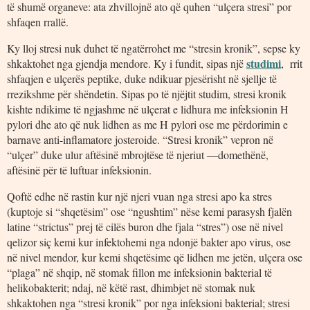
të shumë organeve: ata zhvillojnë ato që quhen “ulçera stresi” por
shfaqen rrallë.
Ky lloj stresi nuk duhet të ngatërrohet me “stresin kronik”, sepse ky
studimi
shkaktohet nga gjendja mendore. Ky i fundit, sipas një
, rrit
shfaqjen e ulçerës peptike, duke ndikuar pjesërisht në sjellje të
rrezikshme për shëndetin. Sipas po të njëjtit studim, stresi kronik
kishte ndikime të ngjashme në ulçerat e lidhura me infeksionin H
pylori dhe ato që nuk lidhen as me H pylori ose me përdorimin e
barnave anti-inflamatore josteroide. “Stresi kronik” vepron në
“ulçer” duke ulur aftësinë mbrojtëse të njeriut ―domethënë,
aftësinë për të luftuar infeksionin.
Qoftë edhe në rastin kur një njeri vuan nga stresi apo ka stres
(kuptoje si “shqetësim” ose “ngushtim” nëse kemi parasysh fjalën
latine “strictus” prej të cilës buron dhe fjala “stres”) ose në nivel
qelizor siç kemi kur infektohemi nga ndonjë bakter apo virus, ose
në nivel mendor, kur kemi shqetësime që lidhen me jetën, ulçera ose
“plaga” në shqip, në stomak fillon me infeksionin bakterial të
helikobakterit; ndaj, në këtë rast, dhimbjet në stomak nuk
shkaktohen nga “stresi kronik” por nga infeksioni bakterial; stresi