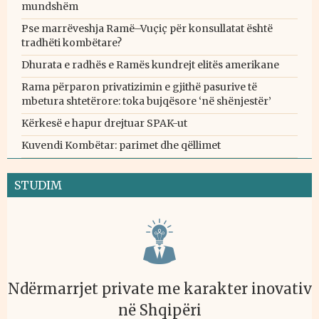
mundshëm
Pse marrëveshja Ramë–Vuçiç për konsullatat është
tradhëti kombëtare?
Dhurata e radhës e Ramës kundrejt elitës amerikane
Rama përparon privatizimin e gjithë pasurive të
mbetura shtetërore: toka bujqësore ‘në shënjestër’
Kërkesë e hapur drejtuar SPAK-ut
Kuvendi Kombëtar: parimet dhe qëllimet
STUDIM
Ndërmarrjet private me karakter inovativ
në Shqipëri