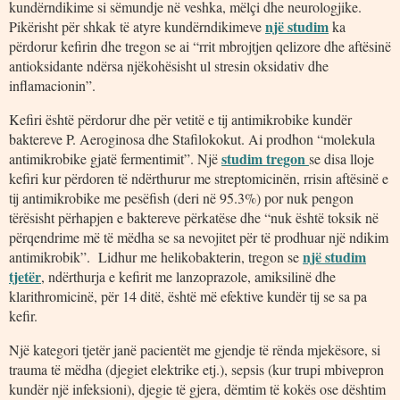
kundërndikime si sëmundje në veshka, mëlçi dhe neurologjike.
një studim
Pikërisht për shkak të atyre kundërndikimeve
ka
përdorur kefirin dhe tregon se ai “rrit mbrojtjen qelizore dhe aftësinë
antioksidante ndërsa njëkohësisht ul stresin oksidativ dhe
inflamacionin”.
Kefiri është përdorur dhe për vetitë e tij antimikrobike kundër
baktereve P. Aeroginosa dhe Stafilokokut. Ai prodhon “molekula
studim tregon
antimikrobike gjatë fermentimit”. Një
se disa lloje
kefiri kur përdoren të ndërthurur me streptomicinën, rrisin aftësinë e
tij antimikrobike me pesëfish (deri në 95.3%) por nuk pengon
tërësisht përhapjen e baktereve përkatëse dhe “nuk është toksik në
përqendrime më të mëdha se sa nevojitet për të prodhuar një ndikim
një studim
antimikrobik”. Lidhur me helikobakterin, tregon se
tjetër
, ndërthurja e kefirit me lanzoprazole, amiksilinë dhe
klarithromicinë, për 14 ditë, është më efektive kundër tij se sa pa
kefir.
Një kategori tjetër janë pacientët me gjendje të rënda mjekësore, si
trauma të mëdha (djegiet elektrike etj.), sepsis (kur trupi mbivepron
kundër një infeksioni), djegie të gjera, dëmtim të kokës ose dështim