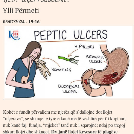
Ylli Përmeti
03/07/2024 - 19:16
Kohët e fundit përvallem me njerëz që s`dallojnë dot llojet
“ulçerave”, se shkaqet e tyre e kanë më të vështirë për t`i kuptuar;
nuk kanë faj, fundja, “mjekët” tanë nuk i sqarojnë; ndaj po tregoj
Dy janë llojet kryesore të plagëve
shkurt llojet dhe shkaqet.