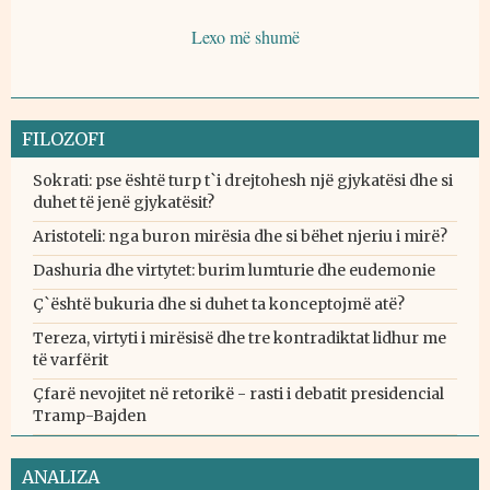
Lexo më shumë
FILOZOFI
Sokrati: pse është turp t`i drejtohesh një gjykatësi dhe si
duhet të jenë gjykatësit?
Aristoteli: nga buron mirësia dhe si bëhet njeriu i mirë?
Dashuria dhe virtytet: burim lumturie dhe eudemonie
Ç`është bukuria dhe si duhet ta konceptojmë atë?
Tereza, virtyti i mirësisë dhe tre kontradiktat lidhur me
të varfërit
Çfarë nevojitet në retorikë - rasti i debatit presidencial
Tramp-Bajden
ANALIZA