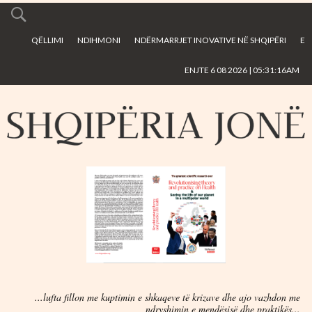
Skip to
main
QËLLIMI
NDIHMONI
NDËRMARRJET INOVATIVE NË SHQIPËRI
E
content
ENJTE 6 08 2026 | 05:31:16AM
...lufta fillon me kuptimin e shkaqeve të krizave dhe ajo vazhdon me
ndryshimin e mendësisë dhe praktikës...