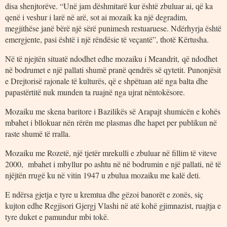
disa shenjtorëve. “Unë jam dëshmitarë kur është zbuluar ai, që ka
qenë i veshur i larë në arë, sot ai mozaik ka një degradim,
megjithëse janë bërë një sërë punimesh restuaruese. Ndërhyrja është
emergjente, pasi është i një rëndësie të veçantë”, thotë Kërtusha.
Në të njejtën situatë ndodhet edhe mozaiku i Meandrit, që ndodhet
në bodrumet e një pallati shumë pranë qendrës së qytetit. Punonjësit
e Drejtorisë rajonale të kulturës, që e shpëtuan atë nga balta dhe
papastërtitë nuk munden ta ruajnë nga ujrat nëntokësore.
Mozaiku me skena baritore i Bazilikës së Arapajt shumicën e kohës
mbahet i bllokuar nën rërën me plasmas dhe hapet per publikun në
raste shumë të rralla.
Mozaiku me Rozetë, një tjetër mrekulli e zbuluar në fillim të viteve
2000, mbahet i mbyllur po ashtu në në bodrumin e një pallati, në të
njëjtën rrugë ku në vitin 1947 u zbulua mozaiku me kalë deti.
E ndërsa gjetja e tyre u kremtua dhe gëzoi banorët e zonës, siç
kujton edhe Regjisori Gjergj Vlashi në atë kohë gjimnazist, ruajtja e
tyre duket e pamundur mbi tokë.