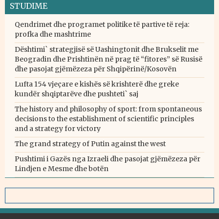
STUDIME
Qendrimet dhe programet politike të partive të reja:
profka dhe mashtrime
Dështimi` strategjisë së Uashingtonit dhe Brukselit me
Beogradin dhe Prishtinën në prag të “fitores” së Rusisë
dhe pasojat gjëmëzeza për Shqipërinë/Kosovën
Lufta 154 vjeçare e kishës së krishterë dhe greke
kundër shqiptarëve dhe pushteti` saj
The history and philosophy of sport: from spontaneous
decisions to the establishment of scientific principles
and a strategy for victory
The grand strategy of Putin against the west
Pushtimi i Gazës nga Izraeli dhe pasojat gjëmëzeza për
Lindjen e Mesme dhe botën