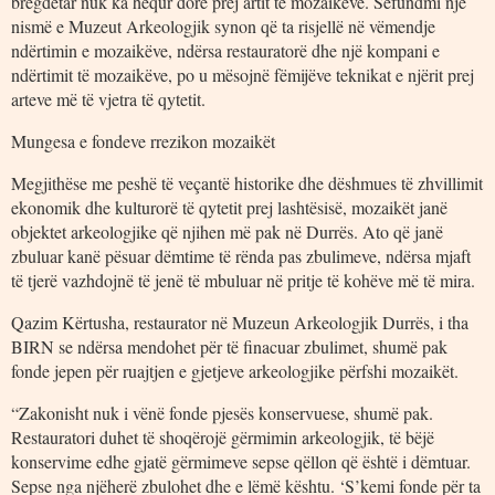
bregdetar nuk ka hequr dorë prej artit të mozaikëve. Sëfundmi një
nismë e Muzeut Arkeologjik synon që ta risjellë në vëmendje
ndërtimin e mozaikëve, ndërsa restauratorë dhe një kompani e
ndërtimit të mozaikëve, po u mësojnë fëmijëve teknikat e njërit prej
arteve më të vjetra të qytetit.
Mungesa e fondeve rrezikon mozaikët
Megjithëse me peshë të veçantë historike dhe dëshmues të zhvillimit
ekonomik dhe kulturorë të qytetit prej lashtësisë, mozaikët janë
objektet arkeologjike që njihen më pak në Durrës. Ato që janë
zbuluar kanë pësuar dëmtime të rënda pas zbulimeve, ndërsa mjaft
të tjerë vazhdojnë të jenë të mbuluar në pritje të kohëve më të mira.
Qazim Kërtusha, restaurator në Muzeun Arkeologjik Durrës, i tha
BIRN se ndërsa mendohet për të finacuar zbulimet, shumë pak
fonde jepen për ruajtjen e gjetjeve arkeologjike përfshi mozaikët.
“Zakonisht nuk i vënë fonde pjesës konservuese, shumë pak.
Restauratori duhet të shoqërojë gërmimin arkeologjik, të bëjë
konservime edhe gjatë gërmimeve sepse qëllon që është i dëmtuar.
Sepse nga njëherë zbulohet dhe e lëmë kështu. ‘S’kemi fonde për ta