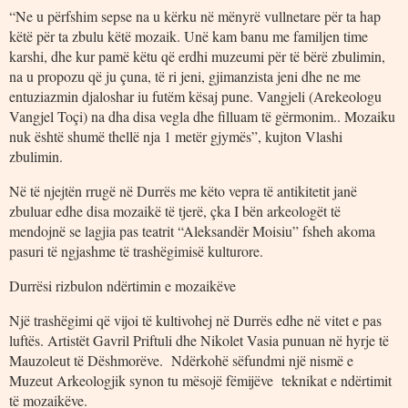
“Ne u përfshim sepse na u kërku në mënyrë vullnetare për ta hap
këtë për ta zbulu këtë mozaik. Unë kam banu me familjen time
karshi, dhe kur pamë këtu që erdhi muzeumi për të bërë zbulimin,
na u propozu që ju çuna, të ri jeni, gjimanzista jeni dhe ne me
entuziazmin djaloshar iu futëm kësaj pune. Vangjeli (Arekeologu
Vangjel Toçi) na dha disa vegla dhe filluam të gërmonim.. Mozaiku
nuk është shumë thellë nja 1 metër gjymës”, kujton Vlashi
zbulimin.
Në të njejtën rrugë në Durrës me këto vepra të antikitetit janë
zbuluar edhe disa mozaikë të tjerë, çka I bën arkeologët të
mendojnë se lagjia pas teatrit “Aleksandër Moisiu” fsheh akoma
pasuri të ngjashme të trashëgimisë kulturore.
Durrësi rizbulon ndërtimin e mozaikëve
Një trashëgimi që vijoi të kultivohej në Durrës edhe në vitet e pas
luftës. Artistët Gavril Priftuli dhe Nikolet Vasia punuan në hyrje të
Mauzoleut të Dëshmorëve. Ndërkohë sëfundmi një nismë e
Muzeut Arkeologjik synon tu mësojë fëmijëve teknikat e ndërtimit
të mozaikëve.