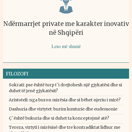
Ndërmarrjet private me karakter inovativ
në Shqipëri
Lexo më shumë
FILOZOFI
Sokrati: pse është turp t`i drejtohesh një gjykatësi dhe si
duhet të jenë gjykatësit?
Aristoteli: nga buron mirësia dhe si bëhet njeriu i mirë?
Dashuria dhe virtytet: burim lumturie dhe eudemonie
Ç`është bukuria dhe si duhet ta konceptojmë atë?
Tereza, virtyti i mirësisë dhe tre kontradiktat lidhur me