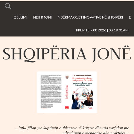
Skip to
main
QËLLIMI
NDIHMONI
NDËRMARRJET INOVATIVE NË SHQIPËRI
E
content
PREMTE 7 08 2026 | 08:19:01AM
...lufta fillon me kuptimin e shkaqeve të krizave dhe ajo vazhdon me
ndryshimin e mendësisë dhe praktikës...