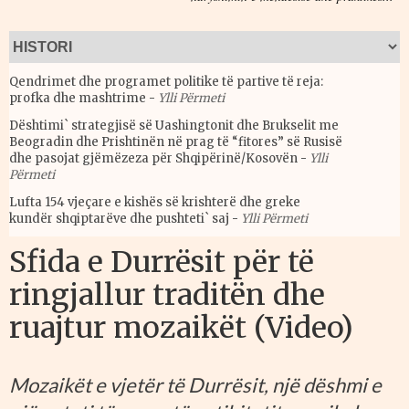
Qendrimet dhe programet politike të partive të reja:
profka dhe mashtrime
-
Ylli Përmeti
Dështimi` strategjisë së Uashingtonit dhe Brukselit me
Beogradin dhe Prishtinën në prag të “fitores” së Rusisë
dhe pasojat gjëmëzeza për Shqipërinë/Kosovën
-
Ylli
Përmeti
Lufta 154 vjeçare e kishës së krishterë dhe greke
kundër shqiptarëve dhe pushteti` saj
-
Ylli Përmeti
Sfida e Durrësit për të
ringjallur traditën dhe
ruajtur mozaikët (Video)
Mozaikët e vjetër të Durrësit, një dëshmi e