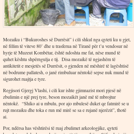
Mozaiku i “Bukuroshes së Durrësit” i cili shkul nga qyteti ku u gjet,
në fillim të viteve 80’ dhe u trasferua në Tiranë për t’u vendosur në
hyrje të Muzeut Kombëtar, është ndoshta me fat, nëse mund të
quhet kështu shpërngulja e tij. Disa mozaikë të ngjashëm të
antikitetit e mesjetës së Durrësit, o gjenden në mëshirë të lagështisë
në bodrume pallatesh, o janë rimbuluar nëntokë sepse nuk mund të
sigurohet ruajtja e tyre.
Regjisori Gjergj Vlashi, i cili kur ishte gjimnazist mori pjesë në
zbulimin e një prej tyre, beson mozaikët janë më të mbrojtur
nëntokë. “Shiko ai u mbulu, por ajo mbulesë duket qe fatmirë se u
rujt mozaiku dhe toka e run më mirë se sa e rujanë njerëzit”, thotë
ai.
Por, ndërsa has vështirësi të ruaj zbulimet arkeologjike, qyteti