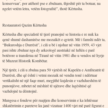
konservuar’, por atëherë pse e zbuluam, thjeshtë për ta botuar, na
ngelet vetëm letra, vetëm fotografitë”, thotë Kërtusha.
Restauratori Qazim Kërtusha
Kërtusha dhe specialistë të tjerë pranojnë se historia e re nuk ka
qenë shumë dashamirëse me mozaikët e qytetit. Më i famshi ndër ta,
“Bukuroshja e Durrësit”, i cili u bë i njohur në vitin 1959, 43 vjet
pasi ishte zbuluar nga dy arkeologë austriakë në luftën e parë
botërore u transferua në Tiranë në vitin 1981 dhe u vendos në hyrje
të Muzeut Historik Kombëtar.
Një tjetër, i cili u zbulua para 50 vjetësh në Kapelën e Amfiteatrit të
Durrësit, dhe që është i vetmi mozaik në vendin tonë i ndërtuar
vertikalisht në një faqe muri, megjithë kujdesin e vazhdueshëm të
punonjësve, mbetet në mëshirë të ujërave dhe lagështisë që
vazhdojnë ta dëmtojnë.
Mungesa e fondeve për ruajtjen dhe konservimin e ka lehtësuar
shkatërrimin e pareteve ku janë vizatuar 1400 vjet më parë figurat e