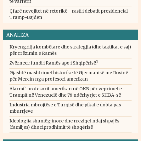
të varfërit
Çfarë nevojitet në retorikë - rasti i debatit presidencial
Tramp-Bajden
ANALIZA
Kryengritja kombëtare dhe strategjia (dhe taktikat e saj)
për rrëzimin e Ramës
Zvërneci: fundi i Ramës apo i Shqipërisë?
Gjashtë mashtrimet historike të Gjermanisë me Rusinë
për Mercin nga profesori amerikan
Alarmi` profesorit amerikan në OKB për veprimet e
Trampit në Venezuelë dhe 76 ndërhyrjet e SHBA-së
Industria mbrojtëse e Turqisë dhe pikat e dobta pas
mburrjeve
Ideologjia shumëgjinore dhe rreziqet ndaj shpajës
(familjes) dhe riprodhimit të shoqërisë