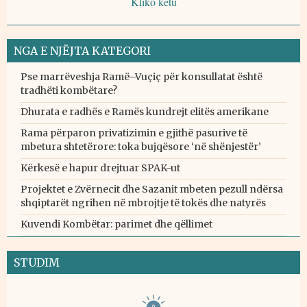
Kliko këtu
NGA E NJËJTA KATEGORI
Pse marrëveshja Ramë–Vuçiç për konsullatat është
tradhëti kombëtare?
Dhurata e radhës e Ramës kundrejt elitës amerikane
Rama përparon privatizimin e gjithë pasurive të
mbetura shtetërore: toka bujqësore ‘në shënjestër’
Kërkesë e hapur drejtuar SPAK-ut
Projektet e Zvërnecit dhe Sazanit mbeten pezull ndërsa
shqiptarët ngrihen në mbrojtje të tokës dhe natyrës
Kuvendi Kombëtar: parimet dhe qëllimet
STUDIM