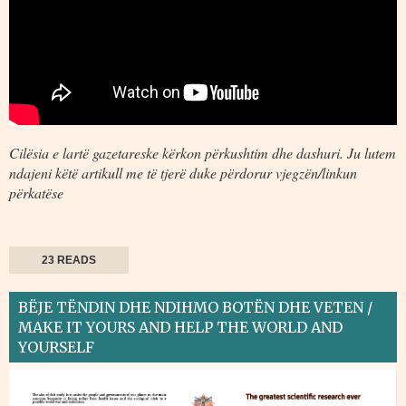
Cilësia e lartë gazetareske kërkon përkushtim dhe dashuri. Ju lutem
ndajeni këtë artikull me të tjerë duke përdorur vjegzën/linkun
përkatëse
23 READS
BËJE TËNDIN DHE NDIHMO BOTËN DHE VETEN /
MAKE IT YOURS AND HELP THE WORLD AND
YOURSELF