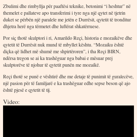
Zbulimi dhe rimbyllja për paaftësi teknike, betonimi “i heshtur” në
themelet e pallateve apo transferimi i tyre nga një qytet në tjetrin
duket se përbën një paralele me jetën e Durrësit, qytetit të tronditur
dhjetra herë nga tërmetet dhe luftërat shkatërruese.
Por siç thotë skulptori i ri, Amarildo Reçi, historia e mozaikëve dhe
qytetit të Durrësit nuk mund të mbyllet kështu. “Mozaiku është
diçka që lidhet më shumë me shpirtëroren”, i tha Reçi BIRN,
ndërsa tregon se ai ka trashëguar nga babai e mësuar prej
skulptorëve të njohur të qytetit punën me mozaikë.
Reçi thotë se punë e vështirë dhe me detaje të punimit të guralecëve,
një pasion për të familjarë e ka trashëguar edhe sepse beson që ajo
është pjesë e qytetit të tij.
Video: