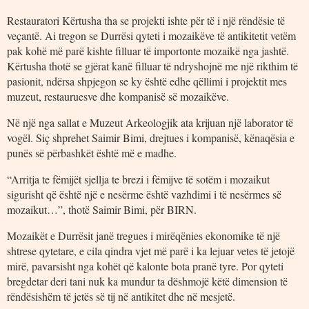
Restauratori Kërtusha tha se projekti ishte për të i një rëndësie të
veçantë. Ai tregon se Durrësi qyteti i mozaikëve të antikitetit vetëm
pak kohë më parë kishte filluar të importonte mozaikë nga jashtë.
Kërtusha thotë se gjërat kanë filluar të ndryshojnë me një rikthim të
pasionit, ndërsa shpjegon se ky është edhe qëllimi i projektit mes
muzeut, restauruesve dhe kompanisë së mozaikëve.
Në një nga sallat e Muzeut Arkeologjik ata krijuan një laborator të
vogël. Siç shprehet Saimir Bimi, drejtues i kompanisë, kënaqësia e
punës së përbashkët është më e madhe.
“Arritja te fëmijët sjellja te brezi i fëmijve të sotëm i mozaikut
sigurisht që është një e nesërme është vazhdimi i të nesërmes së
mozaikut…”, thotë Saimir Bimi, për BIRN.
Mozaikët e Durrësit janë tregues i mirëqënies ekonomike të një
shtrese qytetare, e cila qindra vjet më parë i ka lejuar vetes të jetojë
mirë, pavarsisht nga kohët që kalonte bota pranë tyre. Por qyteti
bregdetar deri tani nuk ka mundur ta dëshmojë këtë dimension të
rëndësishëm të jetës së tij në antikitet dhe në mesjetë.