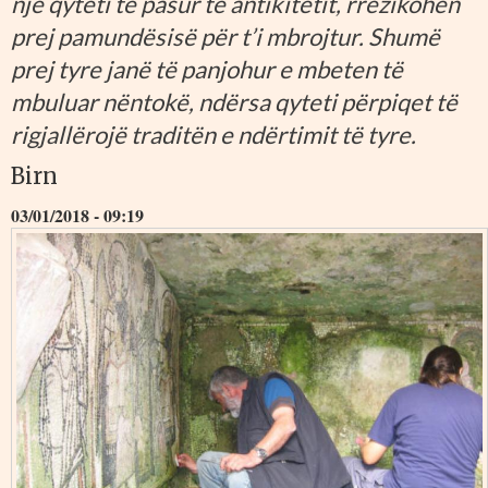
një qyteti të pasur të antikitetit, rrezikohen
prej pamundësisë për t’i mbrojtur. Shumë
prej tyre janë të panjohur e mbeten të
mbuluar nëntokë, ndërsa qyteti përpiqet të
rigjallërojë traditën e ndërtimit të tyre.
Birn
03/01/2018 - 09:19