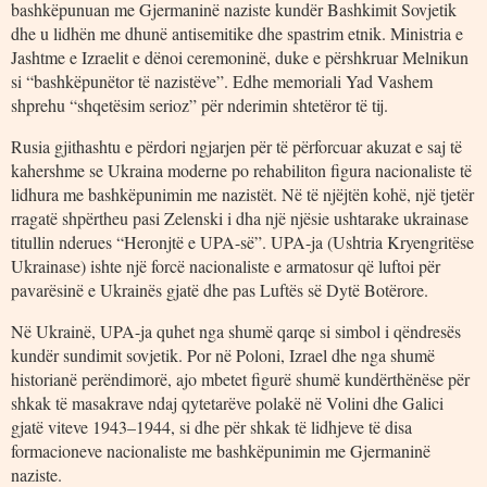
bashkëpunuan me Gjermaninë naziste kundër Bashkimit Sovjetik
dhe u lidhën me dhunë antisemitike dhe spastrim etnik. Ministria e
Jashtme e Izraelit e dënoi ceremoninë, duke e përshkruar Melnikun
si “bashkëpunëtor të nazistëve”. Edhe memoriali Yad Vashem
shprehu “shqetësim serioz” për nderimin shtetëror të tij.
Rusia gjithashtu e përdori ngjarjen për të përforcuar akuzat e saj të
kahershme se Ukraina moderne po rehabiliton figura nacionaliste të
lidhura me bashkëpunimin me nazistët. Në të njëjtën kohë, një tjetër
rragatë shpërtheu pasi Zelenski i dha një njësie ushtarake ukrainase
titullin nderues “Heronjtë e UPA-së”. UPA-ja (Ushtria Kryengritëse
Ukrainase) ishte një forcë nacionaliste e armatosur që luftoi për
pavarësinë e Ukrainës gjatë dhe pas Luftës së Dytë Botërore.
Në Ukrainë, UPA-ja quhet nga shumë qarqe si simbol i qëndresës
kundër sundimit sovjetik. Por në Poloni, Izrael dhe nga shumë
historianë perëndimorë, ajo mbetet figurë shumë kundërthënëse për
shkak të masakrave ndaj qytetarëve polakë në Volini dhe Galici
gjatë viteve 1943–1944, si dhe për shkak të lidhjeve të disa
formacioneve nacionaliste me bashkëpunimin me Gjermaninë
naziste.