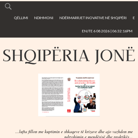
Skip to
main
QËLLIMI
NDIHMONI
NDËRMARRJET INOVATIVE NË SHQIPËRI
E
content
ENJTE 6 08 2026 | 06:32:16PM
...lufta fillon me kuptimin e shkaqeve të krizave dhe ajo vazhdon me
ndryshimin e mendësisë dhe praktikës...