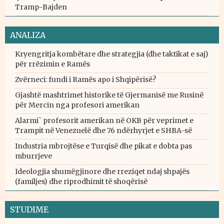
Tramp-Bajden
ANALIZA
Kryengritja kombëtare dhe strategjia (dhe taktikat e saj)
për rrëzimin e Ramës
Zvërneci: fundi i Ramës apo i Shqipërisë?
Gjashtë mashtrimet historike të Gjermanisë me Rusinë
për Mercin nga profesori amerikan
Alarmi` profesorit amerikan në OKB për veprimet e
Trampit në Venezuelë dhe 76 ndërhyrjet e SHBA-së
Industria mbrojtëse e Turqisë dhe pikat e dobta pas
mburrjeve
Ideologjia shumëgjinore dhe rreziqet ndaj shpajës
(familjes) dhe riprodhimit të shoqërisë
STUDIME