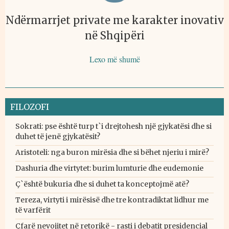
Ndërmarrjet private me karakter inovativ
në Shqipëri
Lexo më shumë
FILOZOFI
Sokrati: pse është turp t`i drejtohesh një gjykatësi dhe si
duhet të jenë gjykatësit?
Aristoteli: nga buron mirësia dhe si bëhet njeriu i mirë?
Dashuria dhe virtytet: burim lumturie dhe eudemonie
Ç`është bukuria dhe si duhet ta konceptojmë atë?
Tereza, virtyti i mirësisë dhe tre kontradiktat lidhur me
të varfërit
Çfarë nevojitet në retorikë - rasti i debatit presidencial