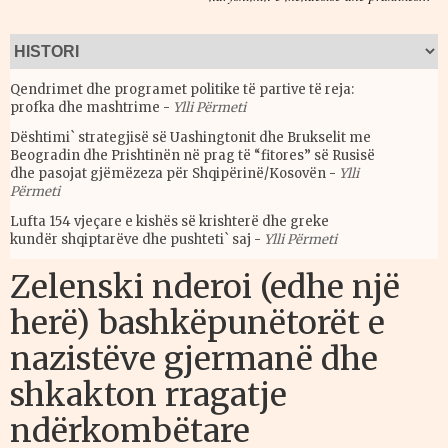
Qendrimet dhe programet politike të partive të reja:
profka dhe mashtrime
-
Ylli Përmeti
Dështimi` strategjisë së Uashingtonit dhe Brukselit me
Beogradin dhe Prishtinën në prag të “fitores” së Rusisë
dhe pasojat gjëmëzeza për Shqipërinë/Kosovën
-
Ylli
Përmeti
Lufta 154 vjeçare e kishës së krishterë dhe greke
kundër shqiptarëve dhe pushteti` saj
-
Ylli Përmeti
Zelenski nderoi (edhe një
herë) bashkëpunëtorët e
nazistëve gjermanë dhe
shkakton rragatje
ndërkombëtare