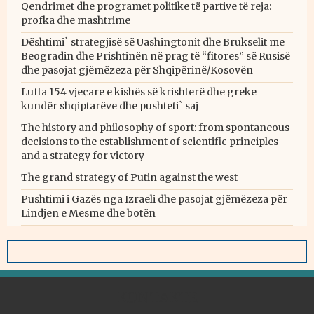
Qendrimet dhe programet politike të partive të reja:
profka dhe mashtrime
Dështimi` strategjisë së Uashingtonit dhe Brukselit me
Beogradin dhe Prishtinën në prag të “fitores” së Rusisë
dhe pasojat gjëmëzeza për Shqipërinë/Kosovën
Lufta 154 vjeçare e kishës së krishterë dhe greke
kundër shqiptarëve dhe pushteti` saj
The history and philosophy of sport: from spontaneous
decisions to the establishment of scientific principles
and a strategy for victory
The grand strategy of Putin against the west
Pushtimi i Gazës nga Izraeli dhe pasojat gjëmëzeza për
Lindjen e Mesme dhe botën
KONTAKTE