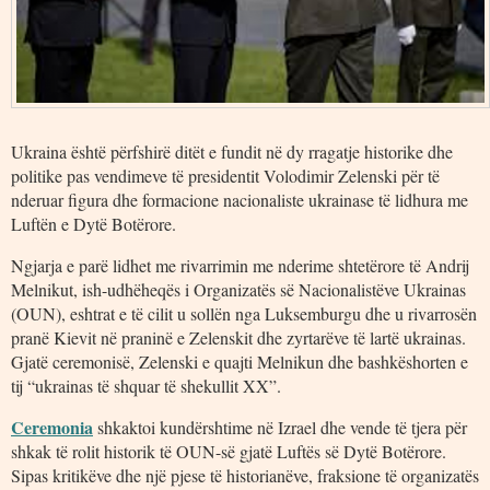
Ukraina është përfshirë ditët e fundit në dy rragatje historike dhe
politike pas vendimeve të presidentit Volodimir Zelenski për të
nderuar figura dhe formacione nacionaliste ukrainase të lidhura me
Luftën e Dytë Botërore.
Ngjarja e parë lidhet me rivarrimin me nderime shtetërore të Andrij
Melnikut, ish-udhëheqës i Organizatës së Nacionalistëve Ukrainas
(OUN), eshtrat e të cilit u sollën nga Luksemburgu dhe u rivarrosën
pranë Kievit në praninë e Zelenskit dhe zyrtarëve të lartë ukrainas.
Gjatë ceremonisë, Zelenski e quajti Melnikun dhe bashkëshorten e
tij “ukrainas të shquar të shekullit XX”.
Ceremonia
shkaktoi kundërshtime në Izrael dhe vende të tjera për
shkak të rolit historik të OUN-së gjatë Luftës së Dytë Botërore.
Sipas kritikëve dhe një pjese të historianëve, fraksione të organizatës