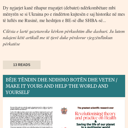
Dy ngjarjet kanë rihapur rragatjet (debatet) ndërkombëtare mbi
mënyrën se si Ukraina po e rindërton kujtesën e saj historike në mes
të luftës me Rusinë, me heshtjen e BE-së dhe SHBA-së...
Cilësia e lartë gazetareske kërkon përkushtim dhe dashuri. Ju lutem
ndajeni këtë artikull me të tjerë duke përdorur vjegzën/linkun
përkatëse
13 READS
BËJE TËNDIN DHE NDIHMO BOTËN DHE VETEN /
MAKE IT YOURS AND HELP THE WORLD AND
YOURSELF