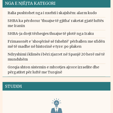
NGA E NJËJTA KATEGORI
Italia pushtohet nga i nxehti i skajshëm: alarm kudo
SHBA ka përdorur ‘thuajse të gjitha’ raketat gjatë luftës
me Iranin
SHBA-ja drejt tërheqjes thuajse të plotë nga Iraku
Frimasonët e ‘shoqërisë së fshehtë’ përballen me sfidën
më të madhe në historinë e tyre: po plaken
Ndryshimi i klimës i bëri zjarret në Spanjë 20 herë më të
mundshëm
Greqia shton sistemin e mbrotjes ajrore izraelite dhe
përgatitet për luftë me Turqinë
STUDIM