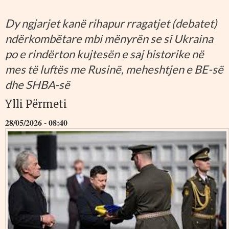
Dy ngjarjet kanë rihapur rragatjet (debatet)
ndërkombëtare mbi mënyrën se si Ukraina
po e rindërton kujtesën e saj historike në
mes të luftës me Rusinë, meheshtjen e BE-së
dhe SHBA-së
Ylli Përmeti
28/05/2026 - 08:40