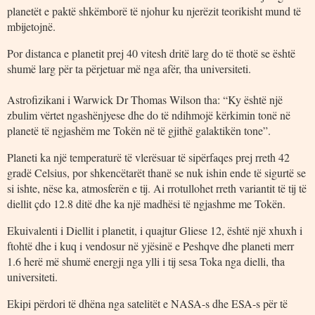
planetët e paktë shkëmborë të njohur ku njerëzit teorikisht mund të
mbijetojnë.
Por distanca e planetit prej 40 vitesh dritë larg do të thotë se është
shumë larg për ta përjetuar më nga afër, tha universiteti.
Astrofizikani i Warwick Dr Thomas Wilson tha: “Ky është një
zbulim vërtet ngashënjyese dhe do të ndihmojë kërkimin tonë në
planetë të ngjashëm me Tokën në të gjithë galaktikën tone”.
Planeti ka një temperaturë të vlerësuar të sipërfaqes prej rreth 42
gradë Celsius, por shkencëtarët thanë se nuk ishin ende të sigurtë se
si ishte, nëse ka, atmosferën e tij. Ai rrotullohet rreth variantit të tij të
diellit çdo 12.8 ditë dhe ka një madhësi të ngjashme me Tokën.
Ekuivalenti i Diellit i planetit, i quajtur Gliese 12, është një xhuxh i
ftohtë dhe i kuq i vendosur në yjësinë e Peshqve dhe planeti merr
1.6 herë më shumë energji nga ylli i tij sesa Toka nga dielli, tha
universiteti.
Ekipi përdori të dhëna nga satelitët e NASA-s dhe ESA-s për të