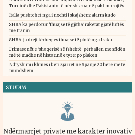
Turqinë dhe Pakistanin të nënshkruajnë pakt mbrojtës
Italia pushtohet nga i nxehti i skajshëm: alarm kudo
SHBA ka përdorur ‘thuajse të gjitha’ raketat gjatë luftës
me Iranin
SHBA-ja drejt tërheqjes thuajse të plotë nga Iraku
Frimasonët e ‘shoqërisë së fshehtë’ përballen me sfidën
më të madhe në historinë e tyre: po plaken
Ndryshimi i klimës i bëri zjarret në Spanjë 20 herë më të
mundshëm
STUDIM
Ndërmarrjet private me karakter inovativ