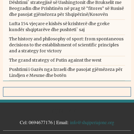
Dështimi` strategjisë së Uashingtonit dhe Brukselit me
Beogradin dhe Prishtinën në prag të “fitores” së Rusisë
dhe pasojat gjëmëzeza për Shqipërinë/Kosovën
Lufta 154 vjeçare e kishës së krishterë dhe greke
kundër shqiptarëve dhe pushteti` saj
The history and philosophy of sport: from spontaneous
decisions to the establishment of scientific principles
and a strategy for victory
The grand strategy of Putin against the west
Pushtimi i Gazës nga Izraeli dhe pasojat gjëmëzeza për
Lindjen e Mesme dhe botën
KONTAKTE
Cel: 0694677176 | Email:
info@shqiperiajone.org