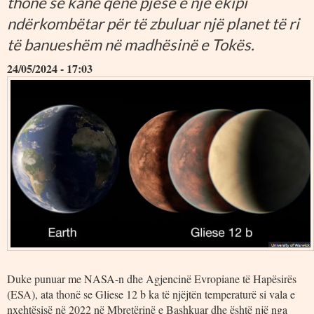
thonë se kanë qenë pjesë e një ekipi
ndërkombëtar për të zbuluar një planet të ri
të banueshëm në madhësinë e Tokës.
24/05/2024 - 17:03
Duke punuar me NASA-n dhe Agjencinë Evropiane të Hapësirës
(ESA), ata thonë se Gliese 12 b ka të njëjtën temperaturë si vala e
nxehtësisë në 2022 në Mbretërinë e Bashkuar dhe është një nga