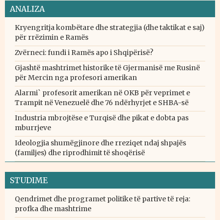
ANALIZA
Kryengritja kombëtare dhe strategjia (dhe taktikat e saj)
për rrëzimin e Ramës
Zvërneci: fundi i Ramës apo i Shqipërisë?
Gjashtë mashtrimet historike të Gjermanisë me Rusinë
për Mercin nga profesori amerikan
Alarmi` profesorit amerikan në OKB për veprimet e
Trampit në Venezuelë dhe 76 ndërhyrjet e SHBA-së
Industria mbrojtëse e Turqisë dhe pikat e dobta pas
mburrjeve
Ideologjia shumëgjinore dhe rreziqet ndaj shpajës
(familjes) dhe riprodhimit të shoqërisë
STUDIME
Qendrimet dhe programet politike të partive të reja:
profka dhe mashtrime