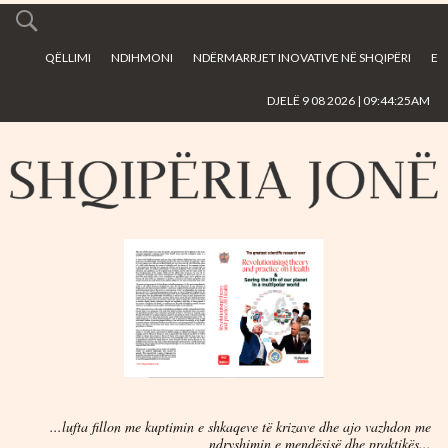
Skip to
main
QËLLIMI
NDIHMONI
NDËRMARRJET INOVATIVE NË SHQIPËRI
E
content
DJELË 9 08 2026 | 09:44:25AM
...lufta fillon me kuptimin e shkaqeve të krizave dhe ajo vazhdon me
ndryshimin e mendësisë dhe praktikës...