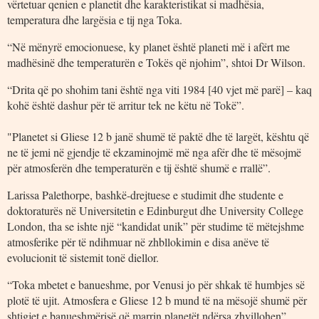
vërtetuar qenien e planetit dhe karakteristikat si madhësia,
temperatura dhe largësia e tij nga Toka.
“Në mënyrë emocionuese, ky planet është planeti më i afërt me
madhësinë dhe temperaturën e Tokës që njohim”, shtoi Dr Wilson.
“Drita që po shohim tani është nga viti 1984 [40 vjet më parë] – kaq
kohë është dashur për të arritur tek ne këtu në Tokë”.
"Planetet si Gliese 12 b janë shumë të paktë dhe të largët, kështu që
ne të jemi në gjendje të ekzaminojmë më nga afër dhe të mësojmë
për atmosferën dhe temperaturën e tij është shumë e rrallë”.
Larissa Palethorpe, bashkë-drejtuese e studimit dhe studente e
doktoraturës në Universitetin e Edinburgut dhe University College
London, tha se ishte një “kandidat unik” për studime të mëtejshme
atmosferike për të ndihmuar në zhbllokimin e disa anëve të
evolucionit të sistemit tonë diellor.
“Toka mbetet e banueshme, por Venusi jo për shkak të humbjes së
plotë të ujit. Atmosfera e Gliese 12 b mund të na mësojë shumë për
shtigjet e banueshmërisë që marrin planetët ndërsa zhvillohen”,