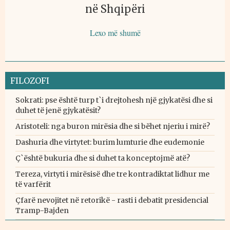
në Shqipëri
Lexo më shumë
FILOZOFI
Sokrati: pse është turp t`i drejtohesh një gjykatësi dhe si
duhet të jenë gjykatësit?
Aristoteli: nga buron mirësia dhe si bëhet njeriu i mirë?
Dashuria dhe virtytet: burim lumturie dhe eudemonie
Ç`është bukuria dhe si duhet ta konceptojmë atë?
Tereza, virtyti i mirësisë dhe tre kontradiktat lidhur me
të varfërit
Çfarë nevojitet në retorikë - rasti i debatit presidencial
Tramp-Bajden