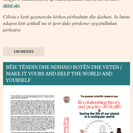
shtoi ajo
.
Cilësia e lartë gazetareske kërkon përkushtim dhe dashuri. Ju lutem
ndajeni këtë artikull me të tjerë duke përdorur vjegzën/linkun
përkatëse
140 READS
BËJE TËNDIN DHE NDIHMO BOTËN DHE VETEN /
MAKE IT YOURS AND HELP THE WORLD AND
YOURSELF