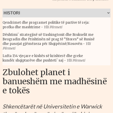
Qendrimet dhe programet politike të partive të reja:
profka dhe mashtrime
-
Ylli Përmeti
Dështimi` strategjisë së Uashingtonit dhe Brukselit me
Beogradin dhe Prishtinën në prag të “fitores” së Rusisë
dhe pasojat gjëmëzeza për Shqipërinë/Kosovën
-
Ylli
Përmeti
Lufta 154 vjeçare e kishës së krishterë dhe greke
kundër shqiptarëve dhe pushteti` saj
-
Ylli Përmeti
Zbulohet planet i
banueshëm me madhësinë
e tokës
Shkencëtarët në Universitetin e Warwick