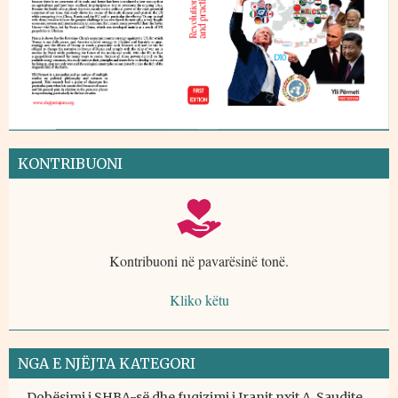
KONTRIBUONI
Kontribuoni në pavarësinë tonë.
Kliko këtu
NGA E NJËJTA KATEGORI
Dobësimi i SHBA-së dhe fuqizimi i Iranit nxit A. Saudite,