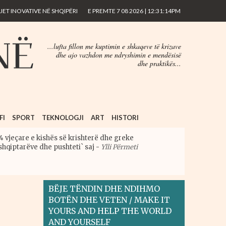
ET INOVATIVE NË SHQIPËRI
E PREMTE 7 08 2026 | 12:31:14PM
...lufta fillon me kuptimin e shkaqeve të krizave
dhe ajo vazhdon me ndryshimin e mendësisë
dhe praktikës...
FI
SPORT
TEKNOLOGJI
ART
HISTORI
4 vjeçare e kishës së krishterë dhe greke
shqiptarëve dhe pushteti` saj
-
Ylli Përmeti
BËJE TËNDIN DHE NDIHMO
BOTËN DHE VETEN / MAKE IT
YOURS AND HELP THE WORLD
AND YOURSELF