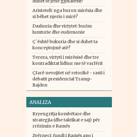
duhet të jenë gjykatësit?
Aristoteli: nga buron mirësia dhe
si bëhet njeriu i mirë?
Dashuria dhe virtytet: burim
lumturie dhe eudemonie
Ç`është bukuria dhe si duhet ta
konceptojmë atë?
Tereza, virtyti i mirësisë dhe tre
kontradiktat lidhur me të varfërit
Çfarë nevojitet në retorikë - rasti i
debatit presidencial Tramp-
Bajden
ANALIZA
Kryengritja kombëtare dhe
strategjia (dhe taktikat e saj) për
rrëzimin e Ramës
Zvërneci: fundi i Ramës apo i