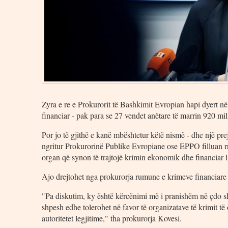
Zyra e re e Prokurorit të Bashkimit Evropian hapi dyert 
financiar - pak para se 27 vendet anëtare të marrin 920 m
Por jo të gjithë e kanë mbështetur këtë nismë - dhe një pre
ngritur Prokurorinë Publike Evropiane ose EPPO filluan rre
organ që synon të trajtojë krimin ekonomik dhe financiar 
Ajo drejtohet nga prokurorja rumune e krimeve financiare L
"Pa diskutim, ky është kërcënimi më i pranishëm në çdo sh
shpesh edhe tolerohet në favor të organizatave të krimit të
autoritetet legjitime," tha prokurorja Kovesi.