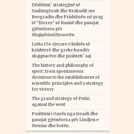
Dështimi` strategjisë së
Uashingtonit dhe Brukselit me
Beogradin dhe Prishtinën në prag
të “fitores” së Rusisë dhe pasojat
gjëmëzeza për
Shqipërinë/Kosovën
Lufta 154 vjeçare e kishës së
krishterë dhe greke kundër
shqiptarëve dhe pushteti` saj
The history and philosophy of
sport: from spontaneous
decisions to the establishment of
scientific principles and a strategy
for victory
The grand strategy of Putin
against the west
Pushtimi i Gazës nga Izraeli dhe
pasojat gjëmëzeza për Lindjen e
Mesme dhe botën