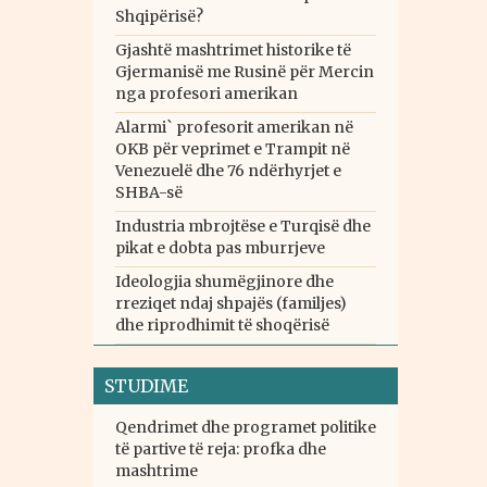
Shqipërisë?
Gjashtë mashtrimet historike të
Gjermanisë me Rusinë për Mercin
nga profesori amerikan
Alarmi` profesorit amerikan në
OKB për veprimet e Trampit në
Venezuelë dhe 76 ndërhyrjet e
SHBA-së
Industria mbrojtëse e Turqisë dhe
pikat e dobta pas mburrjeve
Ideologjia shumëgjinore dhe
rreziqet ndaj shpajës (familjes)
dhe riprodhimit të shoqërisë
STUDIME
Qendrimet dhe programet politike
të partive të reja: profka dhe
mashtrime