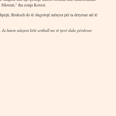
ë Slloveni," tha zonja Kovesi.
ejti, Brukseli do të shqyrtojë mënyra për ta detyruar atë të
 Ju lutem ndajeni këtë artikull me të tjerë duke përdorur