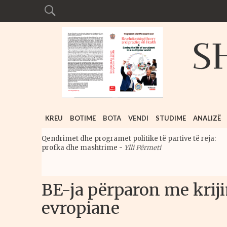
KREU
BOTIME
BOTA
VENDI
STUDIME
ANALIZË
Qendrimet dhe programet politike të partive të reja:
profka dhe mashtrime
-
Ylli Përmeti
BE-ja përparon me krij
evropiane