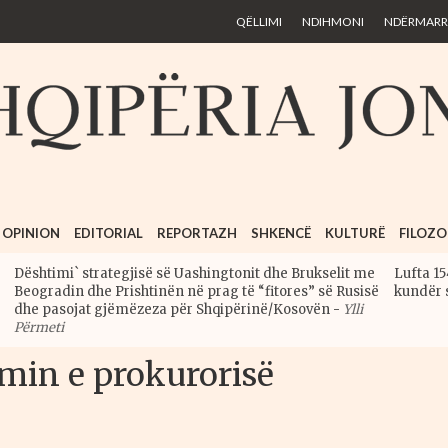
Skip to
QËLLIMI
NDIHMONI
NDËRMARRJ
main
content
OPINION
EDITORIAL
REPORTAZH
SHKENCË
KULTURË
FILOZO
Dështimi` strategjisë së Uashingtonit dhe Brukselit me
Lufta 15
Beogradin dhe Prishtinën në prag të “fitores” së Rusisë
kundër 
dhe pasojat gjëmëzeza për Shqipërinë/Kosovën
-
Ylli
Përmeti
imin e prokurorisë