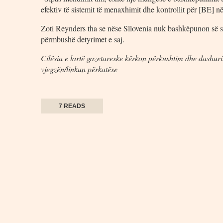
efektiv të sistemit të menaxhimit dhe kontrollit për [BE] n
Zoti Reynders tha se nëse Sllovenia nuk bashkëpunon së shp
përmbushë detyrimet e saj.
Cilësia e lartë gazetareske kërkon përkushtim dhe dashuri.
vjegzën/linkun përkatëse
7 READS