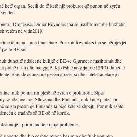
në këtë organ. Secili do të ketë një prokuror që punon në zyrën
 vendet.
isioneri i Drejtësisë, Didier Reynders tha se mashtrimet me buxhetin
ësh vetëm në vitin2019.
rime të mundshme financiare. Por zoti Reynders tha se përpjekjet
fijve të BE-së.
 nuk duhet të ndalet në kufijtë e BE-së Gjurmët e mashtrimit dhe
ndet pranë nesh dhe më gjerë. Kjo është arsyeja pse EPPO duhet të
tente të vendeve anëtare pjesëmarrëse, si dhe shtetet anëtare jo-
oninë, nuk po marrin pjesë në zyrën e prokurorit. Sipas
dy vende anëtare, Sllovenia dhe Finlanda, nuk kanë plotësuar
ë se ata presin që Finlanda ta bëjë këtë së shpejti. Por nuk është
dencën e rradhës së BE-së në korrik.
nksionojë - por mund të krijojë probleme.
ë sinqertë dhe kjo çështje minon besimin dhe funksionimin