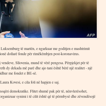
në Luksemburg të martën, e ngarkuar me goditjen e mashtrimit
ilionë dollarë fonde për rimëkëmbjen post-koronavirus.
j vendeve, Sllovenia, mund të vërë pengesa. Përpjekjet për të
th dy dekada më parë dhe ajo tani është bërë një realitet - një
lidhur me fondet e BE-së.
aura Kovesi, e cila foli në hapjen e saj.
oqëri demokratike. Flitet shumë pak për të, nënvlerësohet,
 organizuar synimi i të cilit është që të përmbysë dhe zëvendësojë