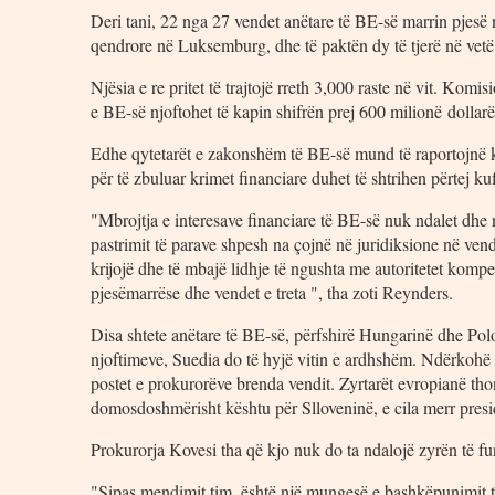
Deri tani, 22 nga 27 vendet anëtare të BE-së marrin pjesë 
qendrore në Luksemburg, dhe të paktën dy të tjerë në vetë
Njësia e re pritet të trajtojë rreth 3,000 raste në vit. Kom
e BE-së njoftohet të kapin shifrën prej 600 milionë dollar
Edhe qytetarët e zakonshëm të BE-së mund të raportojnë k
për të zbuluar krimet financiare duhet të shtrihen përtej ku
"Mbrojtja e interesave financiare të BE-së nuk ndalet dhe
pastrimit të parave shpesh na çojnë në juridiksione në ve
krijojë dhe të mbajë lidhje të ngushta me autoritetet kompe
pjesëmarrëse dhe vendet e treta ", tha zoti Reynders.
Disa shtete anëtare të BE-së, përfshirë Hungarinë dhe Pol
njoftimeve, Suedia do të hyjë vitin e ardhshëm. Ndërkohë 
postet e prokurorëve brenda vendit. Zyrtarët evropianë thon
domosdoshmërisht kështu për Slloveninë, e cila merr presi
Prokurorja Kovesi tha që kjo nuk do ta ndalojë zyrën të fu
"Sipas mendimit tim, është një mungesë e bashkëpunimit t