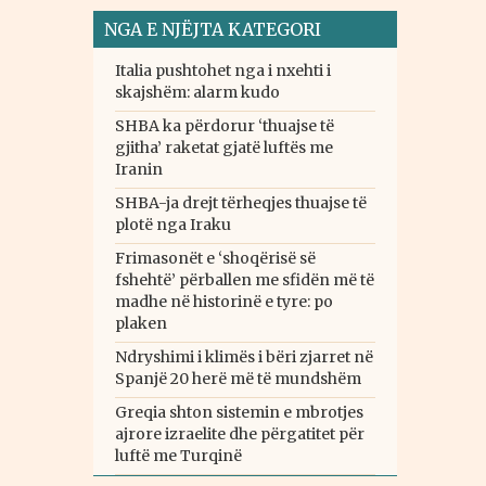
NGA E NJËJTA KATEGORI
Italia pushtohet nga i nxehti i
skajshëm: alarm kudo
SHBA ka përdorur ‘thuajse të
gjitha’ raketat gjatë luftës me
Iranin
SHBA-ja drejt tërheqjes thuajse të
plotë nga Iraku
Frimasonët e ‘shoqërisë së
fshehtë’ përballen me sfidën më të
madhe në historinë e tyre: po
plaken
Ndryshimi i klimës i bëri zjarret në
Spanjë 20 herë më të mundshëm
Greqia shton sistemin e mbrotjes
ajrore izraelite dhe përgatitet për
luftë me Turqinë