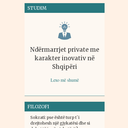
STUDIM
Ndërmarrjet private me
karakter inovativ në
Shqipëri
Lexo më shumë
FILOZOFI
Sokrati: pse është turp t`i
drejtohesh një gjykatësi dhe si