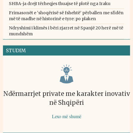
SHBA-ja drejt tërheqjes thuajse të plotë nga Iraku
Frimasonët e ‘shoqërisë së fshehtë’ përballen me sfidën
më të madhe në historinë e tyre: po plaken
Ndryshimi i klimës i bëri zjarret në Spanjë 20 herë më të
mundshëm
STUDIM
Ndërmarrjet private me karakter inovativ
në Shqipëri
Lexo më shumë