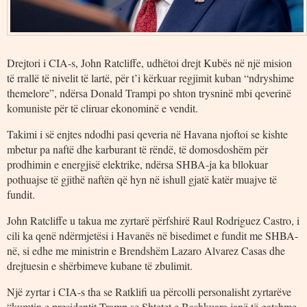
Drejtori i CIA-s, John Ratcliffe, udhëtoi drejt Kubës në një mision
të rrallë të nivelit të lartë, për t’i kërkuar regjimit kuban “ndryshime
themelore”, ndërsa Donald Trampi po shton trysninë mbi qeverinë
komuniste për të cliruar ekonominë e vendit.
Takimi i së enjtes ndodhi pasi qeveria në Havana njoftoi se kishte
mbetur pa naftë dhe karburant të rëndë, të domosdoshëm për
prodhimin e energjisë elektrike, ndërsa SHBA-ja ka bllokuar
pothuajse të gjithë naftën që hyn në ishull gjatë katër muajve të
fundit.
John Ratcliffe u takua me zyrtarë përfshirë Raul Rodriguez Castro, i
cili ka qenë ndërmjetësi i Havanës në bisedimet e fundit me SHBA-
në, si edhe me ministrin e Brendshëm Lazaro Alvarez Casas dhe
drejtuesin e shërbimeve kubane të zbulimit.
Një zyrtar i CIA-s tha se Ratklifi ua përcolli personalisht zyrtarëve
“kumtin e presidentit Tramp se Shtetet e Bashkuara janë të gatshme