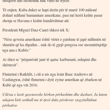
shoqëror dhe ekonomik nuk vihet në tryezë.
Të enjten, Kuba duket se hapi derën për të marrë 100 milionë
dollarë ndihmë humanitare amerikane, pasi më herët kishte pasur
shenja se Havana e kishte kundërshtuar atë.
Presidenti Miguel Diaz-Canel shkroi tek X:
“Nëse qeveria amerikane është vërtet e gatshme të japë ndihmën në
shumën që ka shpallur... nuk do të gjejë pengesa ose mosmirënjohje
nga ana e Kubës.”
Ai shtoi se “përparësitë janë të qarta: karburanti, ushqimi dhe
shëruesit”.
Fluturimi i Ratklifit, i cili u nis nga Joint Base Andrews në
Uashington, është fluturimi i dytë zyrtar amerikan që zbarkon në
Kubë që nga viti 2016.
Cilësia e lartë gazetareske kërkon përkushtim dhe dashuri. Ju lutem
ndajeni këtë artikull me të tjerë duke përdorur vjegzën/linkun
përkatëse