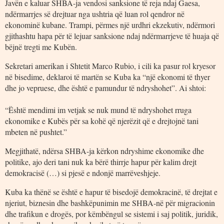
Javën e kaluar SHBA-ja vendosi sanksione të reja ndaj Gaesa,
ndërmarrjes së drejtuar nga ushtria që luan rol qendror në
ekonominë kubane. Trampi, përmes një urdhri ekzekutiv, ndërmori
gjithashtu hapa për të lejuar sanksione ndaj ndërmarrjeve të huaja që
bëjnë tregti me Kubën.
Sekretari amerikan i Shtetit Marco Rubio, i cili ka pasur rol kryesor
në bisedime, deklaroi të martën se Kuba ka “një ekonomi të thyer
dhe jo vepruese, dhe është e pamundur të ndryshohet”. Ai shtoi:
“Është mendimi im vetjak se nuk mund të ndryshohet rruga
ekonomike e Kubës për sa kohë që njerëzit që e drejtojnë tani
mbeten në pushtet.”
Megjithatë, ndërsa SHBA-ja kërkon ndryshime ekonomike dhe
politike, ajo deri tani nuk ka bërë thirrje hapur për kalim drejt
demokracisë (…) si pjesë e ndonjë marrëveshjeje.
Kuba ka thënë se është e hapur të bisedojë demokracinë, të drejtat e
njeriut, biznesin dhe bashkëpunimin me SHBA-në për migracionin
dhe trafikun e drogës, por këmbëngul se sistemi i saj politik, juridik,