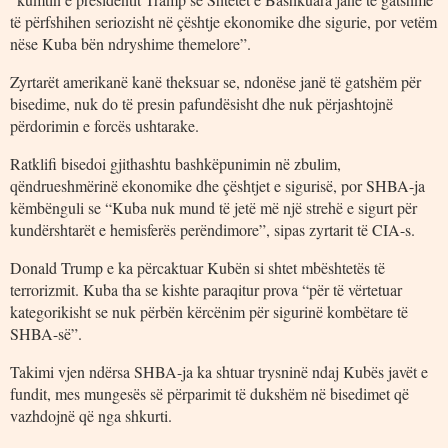
të përfshihen seriozisht në çështje ekonomike dhe sigurie, por vetëm
nëse Kuba bën ndryshime themelore”.
Zyrtarët amerikanë kanë theksuar se, ndonëse janë të gatshëm për
bisedime, nuk do të presin pafundësisht dhe nuk përjashtojnë
përdorimin e forcës ushtarake.
Ratklifi bisedoi gjithashtu bashkëpunimin në zbulim,
qëndrueshmërinë ekonomike dhe çështjet e sigurisë, por SHBA-ja
këmbënguli se “Kuba nuk mund të jetë më një strehë e sigurt për
kundërshtarët e hemisferës perëndimore”, sipas zyrtarit të CIA-s.
Donald Trump e ka përcaktuar Kubën si shtet mbështetës të
terrorizmit. Kuba tha se kishte paraqitur prova “për të vërtetuar
kategorikisht se nuk përbën kërcënim për sigurinë kombëtare të
SHBA-së”.
Takimi vjen ndërsa SHBA-ja ka shtuar trysninë ndaj Kubës javët e
fundit, mes mungesës së përparimit të dukshëm në bisedimet që
vazhdojnë që nga shkurti.