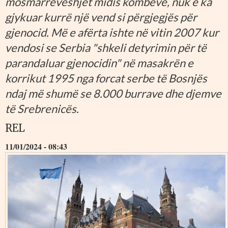
mosmarrëveshjet midis kombeve, nuk e ka
gjykuar kurrë një vend si përgjegjës për
gjenocid. Më e afërta ishte në vitin 2007 kur
vendosi se Serbia "shkeli detyrimin për të
parandaluar gjenocidin" në masakrën e
korrikut 1995 nga forcat serbe të Bosnjës
ndaj më shumë se 8.000 burrave dhe djemve
të Srebrenicës.
REL
11/01/2024 - 08:43