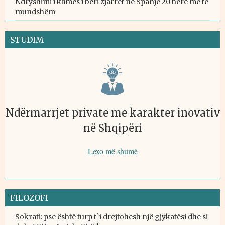
Ndryshimi i klimës i bëri zjarret në Spanjë 20 herë më të
mundshëm
STUDIM
Ndërmarrjet private me karakter inovativ
në Shqipëri
Lexo më shumë
FILOZOFI
Sokrati: pse është turp t`i drejtohesh një gjykatësi dhe si