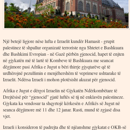
Një betejë ligjore nëse lufta e Izraelit kundër Hamasit - grupit
palestinez të shpallur organizatë terroriste nga Shtetet e Bashkuara
dhe Bashkimi Evropian - në Gazë përbën gjenocid, hapet të enjten
në gjykatën më të lartë të Kombeve të Bashkuara me seancat
dëgjimore pasi Afrika e Jugut u bëri thirrje gjyqtarëve që të
urdhërojnë pezullimin e menjëhershëm të veprimeve ushtarake të
Izraelit. Ndërsa Izraeli i mohon plotësisht akuzat për gjenocid.
Afrika e Jugut e dërgoi Izraelin në Gjykatën Ndërkombëtare të
Drejtësisë për “gjenocid” gjatë luftës së tij në enklavën palestineze.
Gjykata ka vendosur ta shqyrtojë kërkesën e Afrikës së Jugut në
seanca dëgjimore më 11 dhe 12 janar. Rasti, mund të zgjasë disa
vjet.
Izraeli i konsideron të padrejta dhe të njëanshme gjykatat e OKB-së