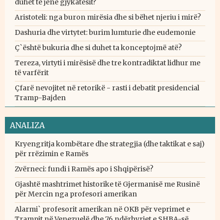
duhet të jenë gjykatësit?
Aristoteli: nga buron mirësia dhe si bëhet njeriu i mirë?
Dashuria dhe virtytet: burim lumturie dhe eudemonie
Ç`është bukuria dhe si duhet ta konceptojmë atë?
Tereza, virtyti i mirësisë dhe tre kontradiktat lidhur me
të varfërit
Çfarë nevojitet në retorikë - rasti i debatit presidencial
Tramp-Bajden
ANALIZA
Kryengritja kombëtare dhe strategjia (dhe taktikat e saj)
për rrëzimin e Ramës
Zvërneci: fundi i Ramës apo i Shqipërisë?
Gjashtë mashtrimet historike të Gjermanisë me Rusinë
për Mercin nga profesori amerikan
Alarmi` profesorit amerikan në OKB për veprimet e
Trampit në Venezuelë dhe 76 ndërhyrjet e SHBA-së