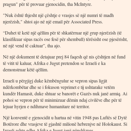
pragun" për të provuar gjenocidin, tha McIntyre.
"Nuk është thjesht një çështje e vrasjes së një numri të madh
njerëzish," shtoi ajo në një email për Associated Press.
“Duhet të ketë një qëllim për të shkatërruar një grup njerëzish (të
klasifikuar sipas racës ose fesë për shembull) tërësisht ose pjesërisht,
në një vend të caktuar”, tha ajo.
Në një dokument të detajuar prej 84 faqesh që nis çështjen në fund
të vitit të kaluar, Afrika e Jugut pretendon se Izraeli e ka
demonstruar këtë qëllim.
Izraeli u përgjigj duke këmbëngulur se vepron sipas ligjit
ndërkombëtar dhe se i fokuson veprimet e tij ushtarake vetëm
kundër Hamasit, duke shtuar se banorët e Gazës nuk janë armiq. Ai
pohoi se vepron për të minimizuar dëmin ndaj civilëve dhe për të
lejuar hyrjen e ndihmave humanitare në territor.
Një konventë e gjenocidit u hartua në vitin 1948 pas Luftës së Dytë
Botërore dhe vrasjeve të gjashtë milionë hebrenjve në Holokaust. Si
Izraeli ashtu edhe Afrika e Jugut janë nënshkrues.