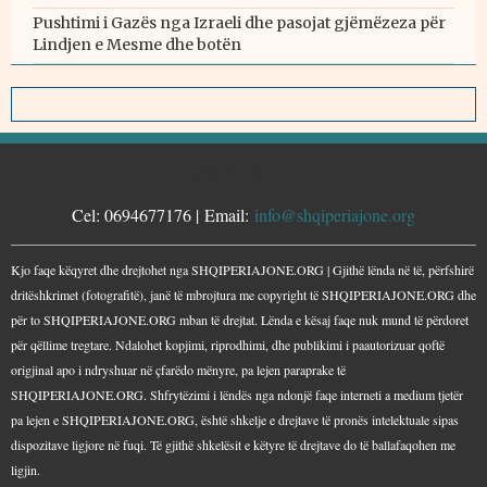
Pushtimi i Gazës nga Izraeli dhe pasojat gjëmëzeza për
Lindjen e Mesme dhe botën
KONTAKTE
Cel: 0694677176 | Email:
info@shqiperiajone.org
Kjo faqe këqyret dhe drejtohet nga SHQIPERIAJONE.ORG | Gjithë lënda në të, përfshirë
dritëshkrimet (fotografitë), janë të mbrojtura me copyright të SHQIPERIAJONE.ORG dhe
për to SHQIPERIAJONE.ORG mban të drejtat. Lënda e kësaj faqe nuk mund të përdoret
për qëllime tregtare. Ndalohet kopjimi, riprodhimi, dhe publikimi i paautorizuar qoftë
origjinal apo i ndryshuar në çfarëdo mënyre, pa lejen paraprake të
SHQIPERIAJONE.ORG. Shfrytëzimi i lëndës nga ndonjë faqe interneti a medium tjetër
pa lejen e SHQIPERIAJONE.ORG, është shkelje e drejtave të pronës intelektuale sipas
dispozitave ligjore në fuqi. Të gjithë shkelësit e këtyre të drejtave do të ballafaqohen me
ligjin.