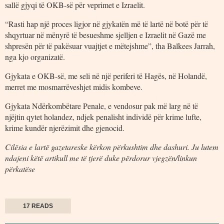
sallë gjyqi të OKB-së për veprimet e Izraelit.
“Rasti hap një proces ligjor në gjykatën më të lartë në botë për të
shqyrtuar në mënyrë të besueshme sjelljen e Izraelit në Gazë me
shpresën për të pakësuar vuajtjet e mëtejshme”, tha Balkees Jarrah,
nga kjo organizatë.
Gjykata e OKB-së, me seli në një periferi të Hagës, në Holandë,
merret me mosmarrëveshjet midis kombeve.
Gjykata Ndërkombëtare Penale, e vendosur pak më larg në të
njëjtin qytet holandez, ndjek penalisht individë për krime lufte,
krime kundër njerëzimit dhe gjenocid.
Cilësia e lartë gazetareske kërkon përkushtim dhe dashuri. Ju lutem
ndajeni këtë artikull me të tjerë duke përdorur vjegzën/linkun
përkatëse
17 READS