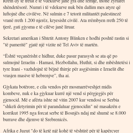
Rreth dy të tretat e të vdekurve janë gra dhe fëmijë, thonë zyrtarët
shëndetësorë. Numri i të vdekurve nuk bën dallim mes atyre që
luftojnë dhe civilëve. Në sulmin e 7 tetorit militantët palestinezë
vranë rreth 1.200 njerëz, kryesisht civilë. Ata rrëmbyen rreth 250 të
tjerë, gati gjysma e të cilëve janë liruar.
Sekretari amerikan i Shtetit Antony Blinken e hodhi poshtë rastin si
"të pameritë" gjatë një vizite në Tel Aviv të martën.
“Është veçanërisht e hidhur, duke pasur parasysh se ata që po
sulmojnë Izraelin - Hamasi, Hezbollahu, Huthit, si dhe mbështetësi i
tyre Irani - vazhdojnë të bëjnë thirrje për asgjësimin e Izraelit dhe
vrasjen masive të hebrenjve”, tha ai.
Gjykata botërore, e cila vendos për mosmarrëveshjet midis
kombeve, nuk e ka gjykuar kurrë një vend si përgjegjës për
gjenocid. Më e afërta ishte në vitin 2007 kur vendosi se Serbia
"shkeli detyrimin për të parandaluar gjenocidin" në masakrën e
korrikut 1995 nga forcat serbe të Bosnjës ndaj më shumë se 8.000
burrave dhe djemve të Srebrenicës.
Afrika e Jugut "do të ketë një kohë të vështirë për të kapërcyer