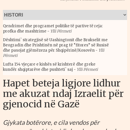
Qendrimet dhe programet politike të partive të reja:
profka dhe mashtrime
-
Ylli Përmeti
Dështimi` strategjisë së Uashingtonit dhe Brukselit me
Beogradin dhe Prishtinën në prag të “fitores” së Rusisë
dhe pasojat gjëmëzeza për Shqipërinë/Kosovën
-
Ylli
Përmeti
Lufta 154 vjeçare e kishës së krishterë dhe greke
kundër shqiptarëve dhe pushteti` saj
-
Ylli Përmeti
Hapet beteja ligjore lidhur
me akuzat ndaj Izraelit për
gjenocid në Gazë
Gjykata botërore, e cila vendos për