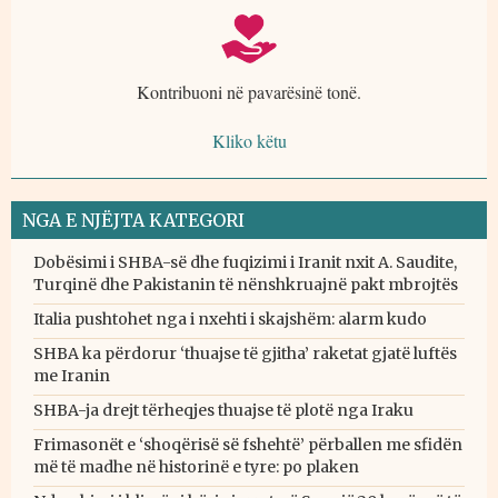
Kontribuoni në pavarësinë tonë.
Kliko këtu
NGA E NJËJTA KATEGORI
Dobësimi i SHBA-së dhe fuqizimi i Iranit nxit A. Saudite,
Turqinë dhe Pakistanin të nënshkruajnë pakt mbrojtës
Italia pushtohet nga i nxehti i skajshëm: alarm kudo
SHBA ka përdorur ‘thuajse të gjitha’ raketat gjatë luftës
me Iranin
SHBA-ja drejt tërheqjes thuajse të plotë nga Iraku
Frimasonët e ‘shoqërisë së fshehtë’ përballen me sfidën
më të madhe në historinë e tyre: po plaken