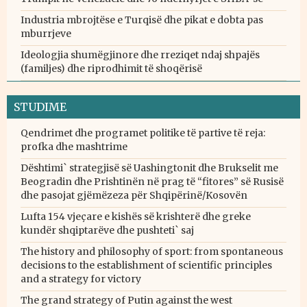
Industria mbrojtëse e Turqisë dhe pikat e dobta pas
mburrjeve
Ideologjia shumëgjinore dhe rreziqet ndaj shpajës
(familjes) dhe riprodhimit të shoqërisë
STUDIME
Qendrimet dhe programet politike të partive të reja:
profka dhe mashtrime
Dështimi` strategjisë së Uashingtonit dhe Brukselit me
Beogradin dhe Prishtinën në prag të “fitores” së Rusisë
dhe pasojat gjëmëzeza për Shqipërinë/Kosovën
Lufta 154 vjeçare e kishës së krishterë dhe greke
kundër shqiptarëve dhe pushteti` saj
The history and philosophy of sport: from spontaneous
decisions to the establishment of scientific principles
and a strategy for victory
The grand strategy of Putin against the west