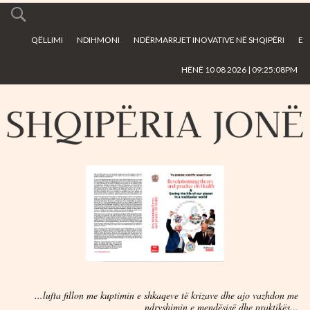
Skip to
main
QËLLIMI
NDIHMONI
NDËRMARRJET INOVATIVE NË SHQIPËRI
E
content
HËNË 10 08 2026 | 09:25:08PM
...lufta fillon me kuptimin e shkaqeve të krizave dhe ajo vazhdon me
ndryshimin e mendësisë dhe praktikës...