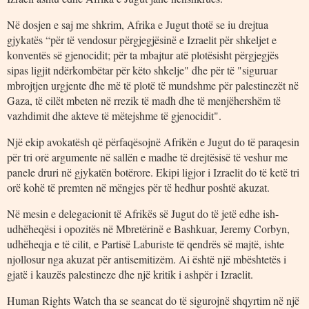
Në dosjen e saj me shkrim, Afrika e Jugut thotë se iu drejtua
gjykatës “për të vendosur përgjegjësinë e Izraelit për shkeljet e
konventës së gjenocidit; për ta mbajtur atë plotësisht përgjegjës
sipas ligjit ndërkombëtar për këto shkelje" dhe për të "siguruar
mbrojtjen urgjente dhe më të plotë të mundshme për palestinezët në
Gaza, të cilët mbeten në rrezik të madh dhe të menjëhershëm të
vazhdimit dhe akteve të mëtejshme të gjenocidit".
​Një ekip avokatësh që përfaqësojnë Afrikën e Jugut do të paraqesin
për tri orë argumente në sallën e madhe të drejtësisë të veshur me
panele druri në gjykatën botërore. Ekipi ligjor i Izraelit do të ketë tri
orë kohë të premten në mëngjes për të hedhur poshtë akuzat.
Në mesin e delegacionit të Afrikës së Jugut do të jetë edhe ish-
udhëheqësi i opozitës në Mbretërinë e Bashkuar, Jeremy Corbyn,
udhëheqja e të cilit, e Partisë Laburiste të qendrës së majtë, ishte
njollosur nga akuzat për antisemitizëm. Ai është një mbështetës i
gjatë i kauzës palestineze dhe një kritik i ashpër i Izraelit.
Human Rights Watch tha se seancat do të sigurojnë shqyrtim në një