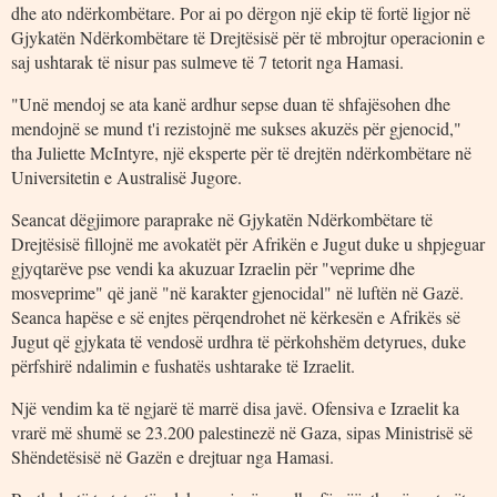
dhe ato ndërkombëtare. Por ai po dërgon një ekip të fortë ligjor në
Gjykatën Ndërkombëtare të Drejtësisë për të mbrojtur operacionin e
saj ushtarak të nisur pas sulmeve të 7 tetorit nga Hamasi.
"Unë mendoj se ata kanë ardhur sepse duan të shfajësohen dhe
mendojnë se mund t'i rezistojnë me sukses akuzës për gjenocid,"
tha Juliette McIntyre, një eksperte për të drejtën ndërkombëtare në
Universitetin e Australisë Jugore.
Seancat dëgjimore paraprake në Gjykatën Ndërkombëtare të
Drejtësisë fillojnë me avokatët për Afrikën e Jugut duke u shpjeguar
gjyqtarëve pse vendi ka akuzuar Izraelin për "veprime dhe
mosveprime" që janë "në karakter gjenocidal" në luftën në Gazë.
Seanca hapëse e së enjtes përqendrohet në kërkesën e Afrikës së
Jugut që gjykata të vendosë urdhra të përkohshëm detyrues, duke
përfshirë ndalimin e fushatës ushtarake të Izraelit.
Një vendim ka të ngjarë të marrë disa javë. Ofensiva e Izraelit ka
vrarë më shumë se 23.200 palestinezë në Gaza, sipas Ministrisë së
Shëndetësisë në Gazën e drejtuar nga Hamasi.