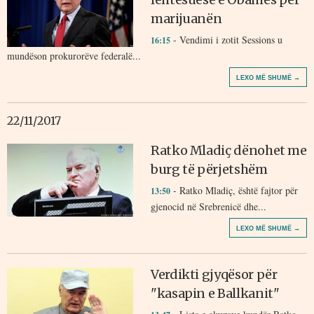
marijuanën
- Vendimi i zotit Sessions u
16:15
mundëson prokurorëve federalë...
LEXO MË SHUMË →
22/11/2017
Ratko Mladiç dënohet me
burg të përjetshëm
- Ratko Mladiç, është fajtor për
13:50
gjenocid në Srebrenicë dhe...
LEXO MË SHUMË →
Verdikti gjyqësor për
"kasapin e Ballkanit"