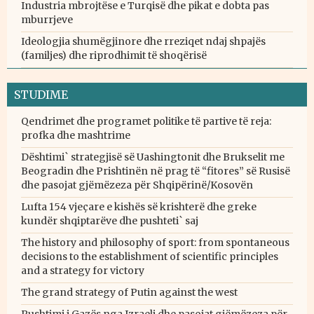
Industria mbrojtëse e Turqisë dhe pikat e dobta pas
mburrjeve
Ideologjia shumëgjinore dhe rreziqet ndaj shpajës
(familjes) dhe riprodhimit të shoqërisë
STUDIME
Qendrimet dhe programet politike të partive të reja:
profka dhe mashtrime
Dështimi` strategjisë së Uashingtonit dhe Brukselit me
Beogradin dhe Prishtinën në prag të “fitores” së Rusisë
dhe pasojat gjëmëzeza për Shqipërinë/Kosovën
Lufta 154 vjeçare e kishës së krishterë dhe greke
kundër shqiptarëve dhe pushteti` saj
The history and philosophy of sport: from spontaneous
decisions to the establishment of scientific principles
and a strategy for victory
The grand strategy of Putin against the west
Pushtimi i Gazës nga Izraeli dhe pasojat gjëmëzeza për