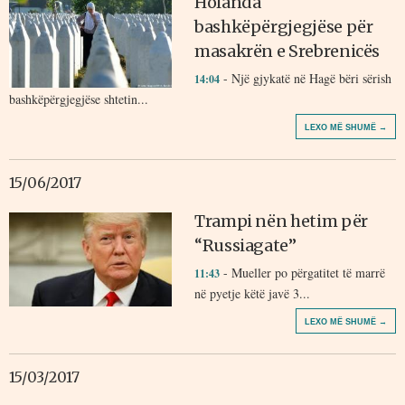
Holanda
bashkëpërgjegjëse për
masakrën e Srebrenicës
- Një gjykatë në Hagë bëri sërish
14:04
bashkëpërgjegjëse shtetin...
LEXO MË SHUMË →
15/06/2017
Trampi nën hetim për
“Russiagate”
- Mueller po përgatitet të marrë
11:43
në pyetje këtë javë 3...
LEXO MË SHUMË →
15/03/2017