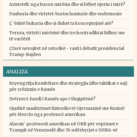
Aristoteli: nga buron mirësia dhe si bëhet njeriu i mirë?
Dashuria dhe virtytet: burim lumturie dhe eudemonie
Ç`është bukuria dhe si duhet ta konceptojmë atë?
Tereza, virtyti i mirësisë dhe tre kontradiktat lidhur me
të varfërit
Çfarë nevojitet në retorikë - rasti i debatit presidencial
Tramp-Bajden
ANALIZA
Kryengritja kombëtare dhe strategjia (dhe taktikat e saj)
për rrëzimin e Ramës
Zvërneci: fundi i Ramës apo i Shqipërisë?
Gjashtë mashtrimet historike të Gjermanisë me Rusinë
për Mercin nga profesori amerikan
Alarmi` profesorit amerikan në OKB për veprimet e
Trampit në Venezuelë dhe 76 ndërhyrjet e SHBA-së