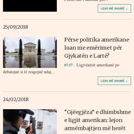
LEXO MË SHUMË →
25/09/2018
Përse politika amerikane
luan me emërimet për
Gjykatën e Lartë?
- Ligjvënësit amerikanë po
07:57
debatojnë si të reagojnë ndaj...
LEXO MË SHUMË →
24/02/2018
“Gjëegjëza” e dhimbshme
e ligjit amerikan: lejon
armëmbajtjen më herët