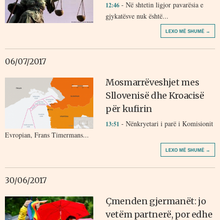
- Në shtetin ligjor pavarësia e
12:46
gjykatësve nuk është...
LEXO MË SHUMË →
06/07/2017
Mosmarrëveshjet mes
Sllovenisë dhe Kroacisë
për kufirin
- Nënkryetari i parë i Komisionit
13:51
Evropian, Frans Timermans...
LEXO MË SHUMË →
30/06/2017
Çmenden gjermanët: jo
vetëm partnerë, por edhe