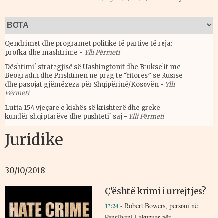
Qendrimet dhe programet politike të partive të reja:
profka dhe mashtrime
-
Ylli Përmeti
Dështimi` strategjisë së Uashingtonit dhe Brukselit me
Beogradin dhe Prishtinën në prag të “fitores” së Rusisë
dhe pasojat gjëmëzeza për Shqipërinë/Kosovën
-
Ylli
Përmeti
Lufta 154 vjeçare e kishës së krishterë dhe greke
kundër shqiptarëve dhe pushteti` saj
-
Ylli Përmeti
Juridike
30/10/2018
Ç’është krimi i urrejtjes?
- Robert Bowers, personi në
17:24
Pensilvani i akuzuar për...