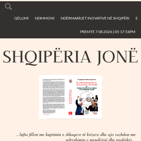
Skip to
main
QËLLIMI
NDIHMONI
NDËRMARRJET INOVATIVE NË SHQIPËRI
E
content
PREMTE 7 08 2026 | 05:17:56PM
...lufta fillon me kuptimin e shkaqeve të krizave dhe ajo vazhdon me
ndryshimin e mendësisë dhe praktikës...