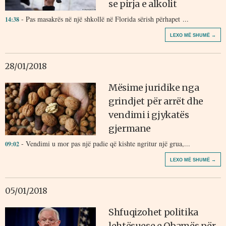
se pirja e alkolit
- Pas masakrës në një shkollë në Florida sërish përhapet ...
14:38
LEXO MË SHUMË →
28/01/2018
Mësime juridike nga
grindjet për arrët dhe
vendimi i gjykatës
gjermane
- Vendimi u mor pas një padie që kishte ngritur një grua,...
09:02
LEXO MË SHUMË →
05/01/2018
Shfuqizohet politika
lehtësuese e Obamës për