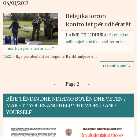
04/01/2017
Belgjika forcon
kontrollet për udhëtarët
LAJME TË LIDHURA:
Si mund të
ndihmojnë praktikat anti-terroriste
ruse Evropën e terrorizuar?
- Ikja pas atentatit në tregun e Krishtlindjeve e...
13:22
LEXO MË SHUMË →
Page 2
‹‹
››
BËJE TËNDIN DHE NDIHMO BOTËN DHE VETEN /
MAKE IT YOURS AND HELP THE WORLD AND
YOURSELF