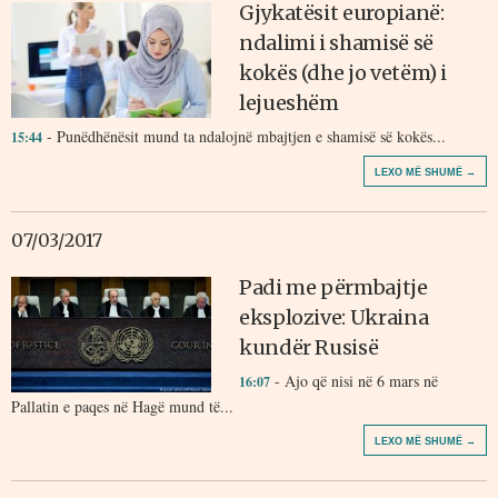
Gjykatësit europianë:
ndalimi i shamisë së
kokës (dhe jo vetëm) i
lejueshëm
- Punëdhënësit mund ta ndalojnë mbajtjen e shamisë së kokës...
15:44
LEXO MË SHUMË →
07/03/2017
Padi me përmbajtje
eksplozive: Ukraina
kundër Rusisë
- Ajo që nisi në 6 mars në
16:07
Pallatin e paqes në Hagë mund të...
LEXO MË SHUMË →