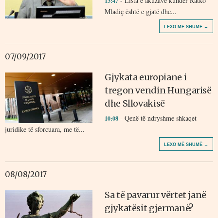
- Lista e akuzave kundër Ratko
13:47
Mladiç është e gjatë dhe...
LEXO MË SHUMË →
07/09/2017
Gjykata europiane i
tregon vendin Hungarisë
dhe Sllovakisë
- Qenë të ndryshme shkaqet
10:08
juridike të sforcuara, me të...
LEXO MË SHUMË →
08/08/2017
Sa të pavarur vërtet janë
gjykatësit gjermanë?