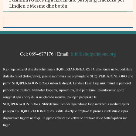
Lindjen e Mesme dhe botën
KONTAKTE
Cel: 0694677176 | Email:
info@shqiperiajone.org
Kjo faqe këqyret dhe drejtohet nga SHQIPERIAJONE.ORG | Gjithë lënda në të, përfshirë
dritëshkrimet (fotografitë), janë të mbrojtura me copyright të SHQIPERIAJONE.ORG dhe
për to SHQIPERIAJONE.ORG mban të drejtat. Lënda e kësaj faqe nuk mund të përdoret
për qëllime tregtare. Ndalohet kopjimi, riprodhimi, dhe publikimi i paautorizuar qoftë
origjinal apo i ndryshuar në çfarëdo mënyre, pa lejen paraprake të
SHQIPERIAJONE.ORG. Shfrytëzimi i lëndës nga ndonjë faqe interneti a medium tjetër
pa lejen e SHQIPERIAJONE.ORG, është shkelje e drejtave të pronës intelektuale sipas
dispozitave ligjore në fuqi. Të gjithë shkelësit e këtyre të drejtave do të ballafaqohen me
ligjin.