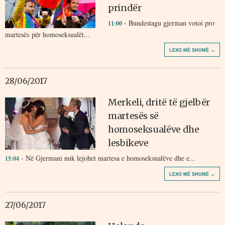
prindër
- Bundestagu gjerman votoi pro
11:00
martesës për homoseksualët...
LEXO MË SHUMË →
28/06/2017
Merkeli, dritë të gjelbër
martesës së
homoseksualëve dhe
lesbikeve
- Në Gjermani nuk lejohet martesa e homoseksualëve dhe e...
15:04
LEXO MË SHUMË →
27/06/2017