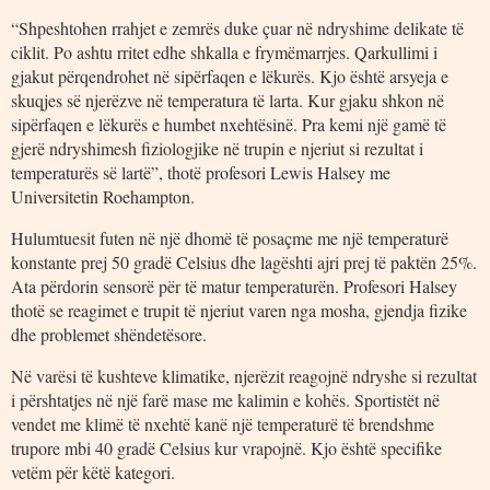
“Shpeshtohen rrahjet e zemrës duke çuar në ndryshime delikate të
ciklit. Po ashtu rritet edhe shkalla e frymëmarrjes. Qarkullimi i
gjakut përqendrohet në sipërfaqen e lëkurës. Kjo është arsyeja e
skuqjes së njerëzve në temperatura të larta. Kur gjaku shkon në
sipërfaqen e lëkurës e humbet nxehtësinë. Pra kemi një gamë të
gjerë ndryshimesh fiziologjike në trupin e njeriut si rezultat i
temperaturës së lartë”, thotë profesori Lewis Halsey me
Universitetin Roehampton.
Hulumtuesit futen në një dhomë të posaçme me një temperaturë
konstante prej 50 gradë Celsius dhe lagështi ajri prej të paktën 25%.
Ata përdorin sensorë për të matur temperaturën. Profesori Halsey
thotë se reagimet e trupit të njeriut varen nga mosha, gjendja fizike
dhe problemet shëndetësore.
Në varësi të kushteve klimatike, njerëzit reagojnë ndryshe si rezultat
i përshtatjes në një farë mase me kalimin e kohës. Sportistët në
vendet me klimë të nxehtë kanë një temperaturë të brendshme
trupore mbi 40 gradë Celsius kur vrapojnë. Kjo është specifike
vetëm për këtë kategori.