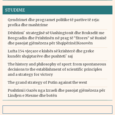
STUDIME
Qendrimet dhe programet politike të partive të reja:
profka dhe mashtrime
Dështimi` strategjisë së Uashingtonit dhe Brukselit me
Beogradin dhe Prishtinën në prag të “fitores” së Rusisë
dhe pasojat gjëmëzeza për Shqipërinë/Kosovën
Lufta 154 vjeçare e kishës së krishterë dhe greke
kundër shqiptarëve dhe pushteti` saj
The history and philosophy of sport: from spontaneous
decisions to the establishment of scientific principles
and a strategy for victory
The grand strategy of Putin against the west
Pushtimi i Gazës nga Izraeli dhe pasojat gjëmëzeza për
Lindjen e Mesme dhe botën