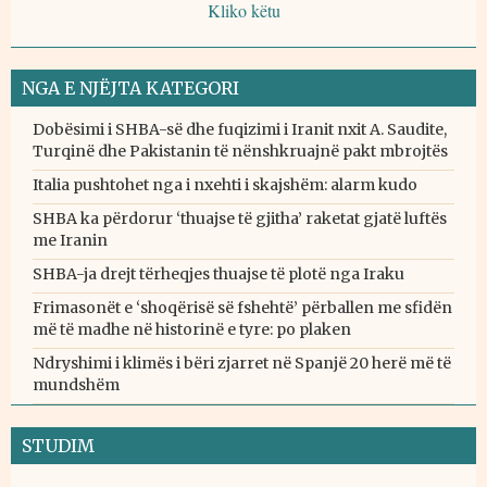
Kliko këtu
NGA E NJËJTA KATEGORI
Dobësimi i SHBA-së dhe fuqizimi i Iranit nxit A. Saudite,
Turqinë dhe Pakistanin të nënshkruajnë pakt mbrojtës
Italia pushtohet nga i nxehti i skajshëm: alarm kudo
SHBA ka përdorur ‘thuajse të gjitha’ raketat gjatë luftës
me Iranin
SHBA-ja drejt tërheqjes thuajse të plotë nga Iraku
Frimasonët e ‘shoqërisë së fshehtë’ përballen me sfidën
më të madhe në historinë e tyre: po plaken
Ndryshimi i klimës i bëri zjarret në Spanjë 20 herë më të
mundshëm
STUDIM