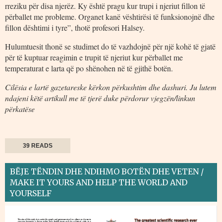
rreziku për disa njerëz. Ky është pragu kur trupi i njeriut fillon të
përballet me probleme. Organet kanë vështirësi të funksionojnë dhe
fillon dështimi i tyre”, thotë profesori Halsey.
Hulumtuesit thonë se studimet do të vazhdojnë për një kohë të gjatë
për të kuptuar reagimin e trupit të njeriut kur përballet me
temperaturat e larta që po shënohen në të gjithë botën.
Cilësia e lartë gazetareske kërkon përkushtim dhe dashuri. Ju lutem
ndajeni këtë artikull me të tjerë duke përdorur vjegzën/linkun
përkatëse
39 READS
BËJE TËNDIN DHE NDIHMO BOTËN DHE VETEN /
MAKE IT YOURS AND HELP THE WORLD AND
YOURSELF