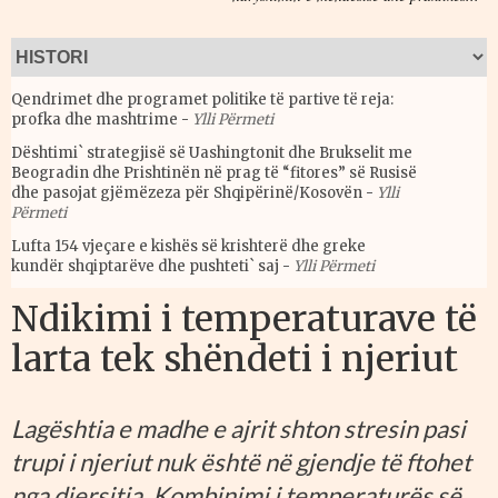
Qendrimet dhe programet politike të partive të reja:
profka dhe mashtrime
-
Ylli Përmeti
Dështimi` strategjisë së Uashingtonit dhe Brukselit me
Beogradin dhe Prishtinën në prag të “fitores” së Rusisë
dhe pasojat gjëmëzeza për Shqipërinë/Kosovën
-
Ylli
Përmeti
Lufta 154 vjeçare e kishës së krishterë dhe greke
kundër shqiptarëve dhe pushteti` saj
-
Ylli Përmeti
Ndikimi i temperaturave të
larta tek shëndeti i njeriut
Lagështia e madhe e ajrit shton stresin pasi
trupi i njeriut nuk është në gjendje të ftohet
nga djersitja. Kombinimi i temperaturës së