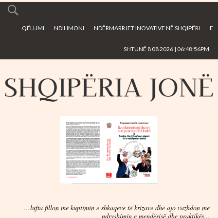
Skip to
main
QËLLIMI
NDIHMONI
NDËRMARRJET INOVATIVE NË SHQIPËRI
E
content
SHTUNË 8 08 2026 | 06:48:56PM
...lufta fillon me kuptimin e shkaqeve të krizave dhe ajo vazhdon me
ndryshimin e mendësisë dhe praktikës...