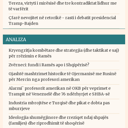
Tereza, virtyti i mirësisë dhe tre kontradiktat lidhur me
të varfërit
Çfarë nevojitet në retorikë - rasti i debatit presidencial
Tramp-Bajden
ANALIZA
Kryengritja kombëtare dhe strategjia (dhe taktikat e saj)
për rrëzimin e Ramës
Zvërneci: fundi i Ramës apo i Shqipërisë?
Gjashtë mashtrimet historike të Gjermanisë me Rusinë
për Mercin nga profesori amerikan
Alarmi` profesorit amerikan në OKB për veprimet e
Trampit në Venezuelë dhe 76 ndërhyrjet e SHBA-së
Industria mbrojtëse e Turqisë dhe pikat e dobta pas
mburrjeve
Ideologjia shumëgjinore dhe rreziqet ndaj shpajës
(familjes) dhe riprodhimit të shoqërisë