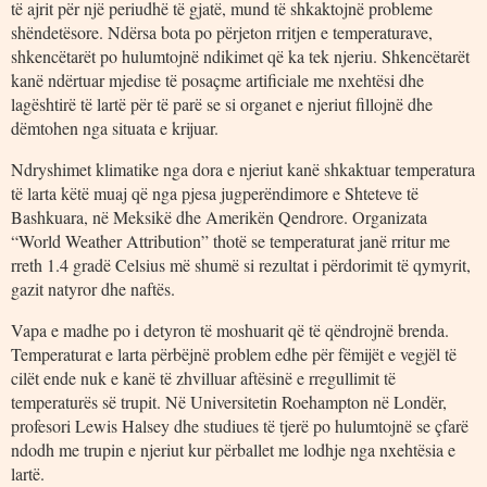
të ajrit për një periudhë të gjatë, mund të shkaktojnë probleme
shëndetësore. Ndërsa bota po përjeton rritjen e temperaturave,
shkencëtarët po hulumtojnë ndikimet që ka tek njeriu. Shkencëtarët
kanë ndërtuar mjedise të posaçme artificiale me nxehtësi dhe
lagështirë të lartë për të parë se si organet e njeriut fillojnë dhe
dëmtohen nga situata e krijuar.
Ndryshimet klimatike nga dora e njeriut kanë shkaktuar temperatura
të larta këtë muaj që nga pjesa jugperëndimore e Shteteve të
Bashkuara, në Meksikë dhe Amerikën Qendrore. Organizata
“World Weather Attribution” thotë se temperaturat janë rritur me
rreth 1.4 gradë Celsius më shumë si rezultat i përdorimit të qymyrit,
gazit natyror dhe naftës.
Vapa e madhe po i detyron të moshuarit që të qëndrojnë brenda.
Temperaturat e larta përbëjnë problem edhe për fëmijët e vegjël të
cilët ende nuk e kanë të zhvilluar aftësinë e rregullimit të
temperaturës së trupit. Në Universitetin Roehampton në Londër,
profesori Lewis Halsey dhe studiues të tjerë po hulumtojnë se çfarë
ndodh me trupin e njeriut kur përballet me lodhje nga nxehtësia e
lartë.