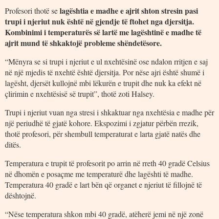
lagështia e madhe e ajrit shton stresin pasi
Profesori thotë se
trupi i njeriut nuk është në gjendje të ftohet nga djersitja.
Kombinimi i temperaturës së lartë me lagështinë e madhe të
ajrit mund të shkaktojë probleme shëndetësore.
“Mënyra se si trupi i njeriut e ul nxehtësinë ose ndalon rritjen e saj
në një mjedis të nxehtë është djersitja. Por nëse ajri është shumë i
lagësht, djersët kullojnë mbi lëkurën e trupit dhe nuk ka efekt në
çlirimin e nxehtësisë së trupit”, thotë zoti Halsey.
Trupi i njeriut vuan nga stresi i shkaktuar nga nxehtësia e madhe për
një periudhë të gjatë kohore. Ekspozimi i zgjatur përbën rrezik,
thotë profesori, për shembull temperaturat e larta gjatë natës dhe
ditës.
Temperatura e trupit të profesorit po arrin në rreth 40 gradë Celsius
në dhomën e posaçme me temperaturë dhe lagështi të madhe.
Temperatura 40 gradë e lart bën që organet e njeriut të fillojnë të
dështojnë.
“Nëse temperatura shkon mbi 40 gradë, atëherë jemi në një zonë