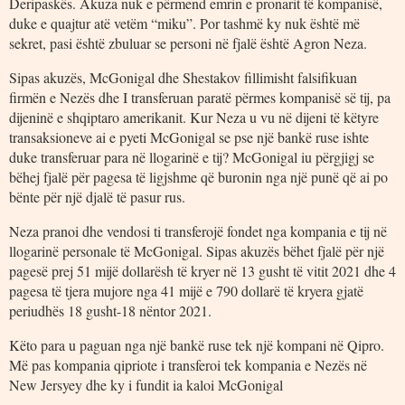
Deripaskës. Akuza nuk e përmend emrin e pronarit të kompanisë,
duke e quajtur atë vetëm “miku”. Por tashmë ky nuk është më
sekret, pasi është zbuluar se personi në fjalë është Agron Neza.
Sipas akuzës, McGonigal dhe Shestakov fillimisht falsifikuan
firmën e Nezës dhe I transferuan paratë përmes kompanisë së tij, pa
dijeninë e shqiptaro amerikanit. Kur Neza u vu në dijeni të këtyre
transaksioneve ai e pyeti McGonigal se pse një bankë ruse ishte
duke transferuar para në llogarinë e tij? McGonigal iu përgjigj se
bëhej fjalë për pagesa të ligjshme që buronin nga një punë që ai po
bënte për një djalë të pasur rus.
Neza pranoi dhe vendosi ti transferojë fondet nga kompania e tij në
llogarinë personale të McGonigal. Sipas akuzës bëhet fjalë për një
pagesë prej 51 mijë dollarësh të kryer në 13 gusht të vitit 2021 dhe 4
pagesa të tjera mujore nga 41 mijë e 790 dollarë të kryera gjatë
periudhës 18 gusht-18 nëntor 2021.
Këto para u paguan nga një bankë ruse tek një kompani në Qipro.
Më pas kompania qipriote i transferoi tek kompania e Nezës në
New Jersyey dhe ky i fundit ia kaloi McGonigal