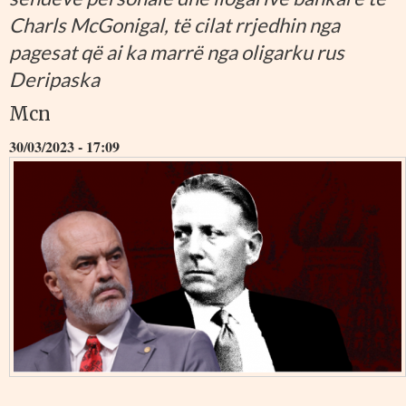
Charls McGonigal, të cilat rrjedhin nga
pagesat që ai ka marrë nga oligarku rus
Deripaska
Mcn
30/03/2023 - 17:09