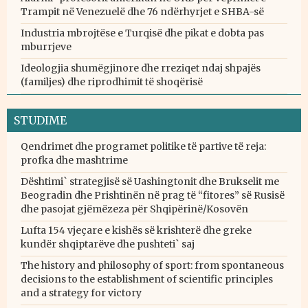
Trampit në Venezuelë dhe 76 ndërhyrjet e SHBA-së
Industria mbrojtëse e Turqisë dhe pikat e dobta pas
mburrjeve
Ideologjia shumëgjinore dhe rreziqet ndaj shpajës
(familjes) dhe riprodhimit të shoqërisë
STUDIME
Qendrimet dhe programet politike të partive të reja:
profka dhe mashtrime
Dështimi` strategjisë së Uashingtonit dhe Brukselit me
Beogradin dhe Prishtinën në prag të “fitores” së Rusisë
dhe pasojat gjëmëzeza për Shqipërinë/Kosovën
Lufta 154 vjeçare e kishës së krishterë dhe greke
kundër shqiptarëve dhe pushteti` saj
The history and philosophy of sport: from spontaneous
decisions to the establishment of scientific principles
and a strategy for victory