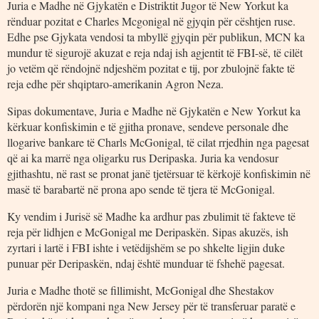
Juria e Madhe në Gjykatën e Distriktit Jugor të New Yorkut ka
rënduar pozitat e Charles Mcgonigal në gjyqin për cështjen ruse.
Edhe pse Gjykata vendosi ta mbyllë gjyqin për publikun, MCN ka
mundur të sigurojë akuzat e reja ndaj ish agjentit të FBI-së, të cilët
jo vetëm që rëndojnë ndjeshëm pozitat e tij, por zbulojnë fakte të
reja edhe për shqiptaro-amerikanin Agron Neza.
Sipas dokumentave, Juria e Madhe në Gjykatën e New Yorkut ka
kërkuar konfiskimin e të gjitha pronave, sendeve personale dhe
llogarive bankare të Charls McGonigal, të cilat rrjedhin nga pagesat
që ai ka marrë nga oligarku rus Deripaska. Juria ka vendosur
gjithashtu, në rast se pronat janë tjetërsuar të kërkojë konfiskimin në
masë të barabartë në prona apo sende të tjera të McGonigal.
Ky vendim i Jurisë së Madhe ka ardhur pas zbulimit të fakteve të
reja për lidhjen e McGonigal me Deripaskën. Sipas akuzës, ish
zyrtari i lartë i FBI ishte i vetëdijshëm se po shkelte ligjin duke
punuar për Deripaskën, ndaj është munduar të fshehë pagesat.
Juria e Madhe thotë se fillimisht, McGonigal dhe Shestakov
përdorën një kompani nga New Jersey për të transferuar paratë e