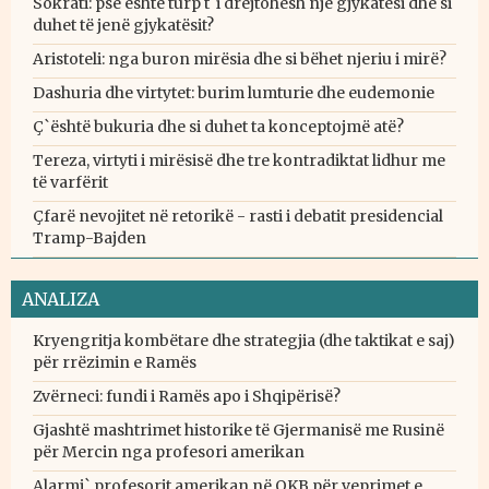
Sokrati: pse është turp t`i drejtohesh një gjykatësi dhe si
duhet të jenë gjykatësit?
Aristoteli: nga buron mirësia dhe si bëhet njeriu i mirë?
Dashuria dhe virtytet: burim lumturie dhe eudemonie
Ç`është bukuria dhe si duhet ta konceptojmë atë?
Tereza, virtyti i mirësisë dhe tre kontradiktat lidhur me
të varfërit
Çfarë nevojitet në retorikë - rasti i debatit presidencial
Tramp-Bajden
ANALIZA
Kryengritja kombëtare dhe strategjia (dhe taktikat e saj)
për rrëzimin e Ramës
Zvërneci: fundi i Ramës apo i Shqipërisë?
Gjashtë mashtrimet historike të Gjermanisë me Rusinë
për Mercin nga profesori amerikan
Alarmi` profesorit amerikan në OKB për veprimet e