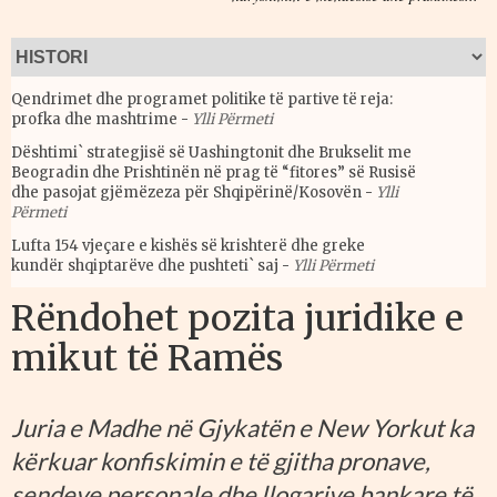
Qendrimet dhe programet politike të partive të reja:
profka dhe mashtrime
-
Ylli Përmeti
Dështimi` strategjisë së Uashingtonit dhe Brukselit me
Beogradin dhe Prishtinën në prag të “fitores” së Rusisë
dhe pasojat gjëmëzeza për Shqipërinë/Kosovën
-
Ylli
Përmeti
Lufta 154 vjeçare e kishës së krishterë dhe greke
kundër shqiptarëve dhe pushteti` saj
-
Ylli Përmeti
Rëndohet pozita juridike e
mikut të Ramës
Juria e Madhe në Gjykatën e New Yorkut ka
kërkuar konfiskimin e të gjitha pronave,
sendeve personale dhe llogarive bankare të