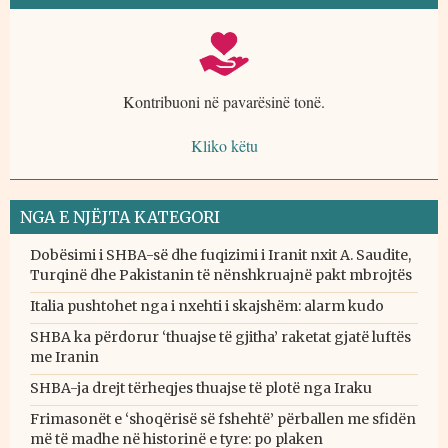
Kontribuoni në pavarësinë tonë.
Kliko këtu
NGA E NJËJTA KATEGORI
Dobësimi i SHBA-së dhe fuqizimi i Iranit nxit A. Saudite,
Turqinë dhe Pakistanin të nënshkruajnë pakt mbrojtës
Italia pushtohet nga i nxehti i skajshëm: alarm kudo
SHBA ka përdorur ‘thuajse të gjitha’ raketat gjatë luftës
me Iranin
SHBA-ja drejt tërheqjes thuajse të plotë nga Iraku
Frimasonët e ‘shoqërisë së fshehtë’ përballen me sfidën
më të madhe në historinë e tyre: po plaken