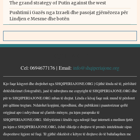
The grand strategy of Putin against the west
Pushtimi i Gazës nga Izraeli dhe pasojat gjëmëzeza për
Lindjen e Mesme dhe botën
KONTAKTE
Cel: 0694677176 | Email:
info@shqiperiajone.org
Kjo faqe këqyret dhe drejtohet nga SHQIPERIAJONE.ORG | Gjithë lënda në të, përfshirë
dritëshkrimet (fotografitë), janë të mbrojtura me copyright të SHQIPERIAJONE.ORG dhe
për to SHQIPERIAJONE.ORG mban të drejtat. Lënda e kësaj faqe nuk mund të përdoret
për qëllime tregtare. Ndalohet kopjimi, riprodhimi, dhe publikimi i paautorizuar qoftë
origjinal apo i ndryshuar në çfarëdo mënyre, pa lejen paraprake të
SHQIPERIAJONE.ORG. Shfrytëzimi i lëndës nga ndonjë faqe interneti a medium tjetër
pa lejen e SHQIPERIAJONE.ORG, është shkelje e drejtave të pronës intelektuale sipas
dispozitave ligjore në fuqi. Të gjithë shkelësit e këtyre të drejtave do të ballafaqohen me