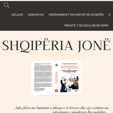
Skip to
main
QËLLIMI
NDIHMONI
NDËRMARRJET INOVATIVE NË SHQIPËRI
E
content
PREMTE 7 08 2026 | 08:08:33PM
...lufta fillon me kuptimin e shkaqeve të krizave dhe ajo vazhdon me
ndryshimin e mendësisë dhe praktikës...