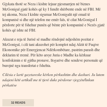
Gjykata thotë se Neza i kishte lejuar pjesmarrjen në biznes
McGonigal gjatë kohës që ky I fundit shërbente ende në FBI. Më
tej akoma, Neza I kishte siguruar McGonigalit një email të
kompanisë si dhe një telefon me emër fals, të cilat McGonigal I
përdorte për të fshehur punën që bënte për kompaninë e Nezës gjatë
kohës që ishte në FBI.
Akuzat e reja të Jurisë së madhe rëndojnë ndjeshëm pozitat e
McGonigal, i cili tani akuzohet për komplot ndaj Aktit të Fuqive
Ekonomike për Emergjencat Ndërkombëtare, pastrim parash dhe
deklarim të rremë. Për këto arsye Juria e Madhe ka kërkuar
konfiskimin e të gjitha pronave, llogarive dhe sendeve personale që
burojnë nga transfertat e fshehta.
Cilësia e lartë gazetareske kërkon përkushtim dhe dashuri. Ju lutem
ndajeni këtë artikull me të tjerë duke përdorur vjegzën/linkun
përkatëse
32 READS