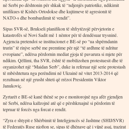
në Serbi po dështonin për shkak të “ndjenjës patriotike, ndikimit
unifikues të Kishës Ortodokse dhe kujtimeve të agresionit të
NATO-s dhe bombardimit të vendit”.
Sipas SVR-së, Brukseli planifikon të shfrytëzojë përvjetorin e
katastrofës së Novi Sadit më 1 nëntor për të dendësuar trysninë.
Agjencia pretendoi se institucionet e BE-së po “ua shpërndanin
trurin” të rinjve serbë me premtime për një “të ardhme të ndritur
evropiane”, ndërsa përdornin mediat gjoja të pavarura si mjete për
ndikim. Qëllimi, tha SVR, është të mobilizohen protestuesit dhe të
organizohet një “Maidan Serb”, duke iu referuar një serie protestash
të mbështetura nga perëndimi në Ukrainë në vitet 2013-2014 që
rezultuan në një grusht shteti që rrëzoi Presidentin Viktor
Janukoviç.
Zyrtarët e BE-së kanë thënë se po e monitorojnë nga afër gjendjen
në Serbi, ndërsa kallzojnë atë që e përshkruajnë si përdorim të
tepruar të forcës nga forcat e rendit.
“Zyra e shtypit e Shërbimit të Inteligjencës së Jashtme (SHIJ/SVR)
të Federatës Ruse njofton se, sipas të dhënave që i vijnë asaj, trazirat