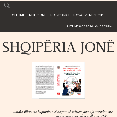
Skip to
main
QËLLIMI
NDIHMONI
NDËRMARRJET INOVATIVE NË SHQIPËRI
E
content
SHTUNË 8 08 2026 | 04:35:29PM
...lufta fillon me kuptimin e shkaqeve të krizave dhe ajo vazhdon me
ndryshimin e mendësisë dhe praktikës...