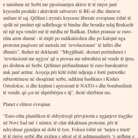
e tanishme në Serbi me pjesëmarrjen aktive të të rinjve janë
kryesisht produkt i aktivitetit subverziv të BE-së dhe shteteve
anëtare të saj. Qëllimi i rrymës kryesore liberale evropiane është të
sjellë në pushtet një udhëheqje të bindur dhe besnike ndaj Brukselit
në një nga vendet më të mëdha në Ballkan. Duhet pranuar se euro-
elita arrin shumë - të rinjtë po radikalizohen dhe po kalojnë nga
protestat paqësore në metoda më ‘revolucionare’ të luftës dhe
dhunës”, thuhet në deklaratë. “Megjithatë, skenari perëndimor i
‘revolucionit me ngjyra’ që u provua me mbrothësi në vende të tjera,
po dështon në Serbi. Qëllimet përfundimtare të euro-burokratëve
nuk janë arritur. Arsyeja për këtë është ndjenja e fortë patriotike
mbizotëruese në shoqërinë serbe, ndikimi bashkues i Kishës
Ortodokse, si dhe kujtimi i agresionit të NATO-s dhe bombardimit
të vendit, që çoi në shpërbërjen e tij”, thotë shërbimi rus.
Planet e elitave evropian
“Euro-elita planifikon të shfrytëzojë përvjetorin e ngjarjeve tragjike
në Novi Sad më 1 nëntor, të cilat shkaktuan protestat, për të
ndryshuar gjendjen në dobi të tyre. Fokusi është në ‘larjen e trurit’
të të rinjve serbë dhe nxitjen e idesë së të ashtuquajturës ‘e ardhme e