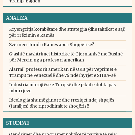
Tramp-Bajden
ANALIZA
Kryengritja kombëtare dhe strategjia (dhe taktikat e saj)
për rrëzimin e Ramës
Zvërneci: fundi i Ramës apo i Shqipërisë?
Gjashtë mashtrimet historike të Gjermanisë me Rusinë
për Mercin nga profesori amerikan
Alarmi` profesorit amerikan në OKB për veprimet e
Trampit në Venezuelë dhe 76 ndërhyrjet e SHBA-së
Industria mbrojtëse e Turqisë dhe pikat e dobta pas
mburrjeve
Ideologjia shumëgjinore dhe rreziqet ndaj shpajës
(familjes) dhe riprodhimit të shoqërisë
STUDIME
Qendrimet dhe programet politike të partive të reja: