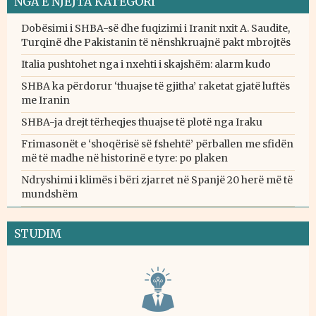
NGA E NJËJTA KATEGORI
Dobësimi i SHBA-së dhe fuqizimi i Iranit nxit A. Saudite,
Turqinë dhe Pakistanin të nënshkruajnë pakt mbrojtës
Italia pushtohet nga i nxehti i skajshëm: alarm kudo
SHBA ka përdorur ‘thuajse të gjitha’ raketat gjatë luftës
me Iranin
SHBA-ja drejt tërheqjes thuajse të plotë nga Iraku
Frimasonët e ‘shoqërisë së fshehtë’ përballen me sfidën
më të madhe në historinë e tyre: po plaken
Ndryshimi i klimës i bëri zjarret në Spanjë 20 herë më të
mundshëm
STUDIM