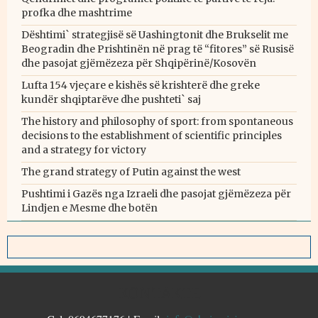
profka dhe mashtrime
Dështimi` strategjisë së Uashingtonit dhe Brukselit me
Beogradin dhe Prishtinën në prag të “fitores” së Rusisë
dhe pasojat gjëmëzeza për Shqipërinë/Kosovën
Lufta 154 vjeçare e kishës së krishterë dhe greke
kundër shqiptarëve dhe pushteti` saj
The history and philosophy of sport: from spontaneous
decisions to the establishment of scientific principles
and a strategy for victory
The grand strategy of Putin against the west
Pushtimi i Gazës nga Izraeli dhe pasojat gjëmëzeza për
Lindjen e Mesme dhe botën
KONTAKTE