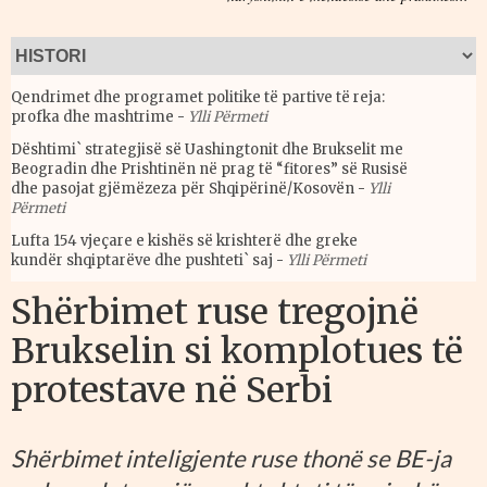
Qendrimet dhe programet politike të partive të reja:
profka dhe mashtrime
-
Ylli Përmeti
Dështimi` strategjisë së Uashingtonit dhe Brukselit me
Beogradin dhe Prishtinën në prag të “fitores” së Rusisë
dhe pasojat gjëmëzeza për Shqipërinë/Kosovën
-
Ylli
Përmeti
Lufta 154 vjeçare e kishës së krishterë dhe greke
kundër shqiptarëve dhe pushteti` saj
-
Ylli Përmeti
Shërbimet ruse tregojnë
Brukselin si komplotues të
protestave në Serbi
Shërbimet inteligjente ruse thonë se BE-ja