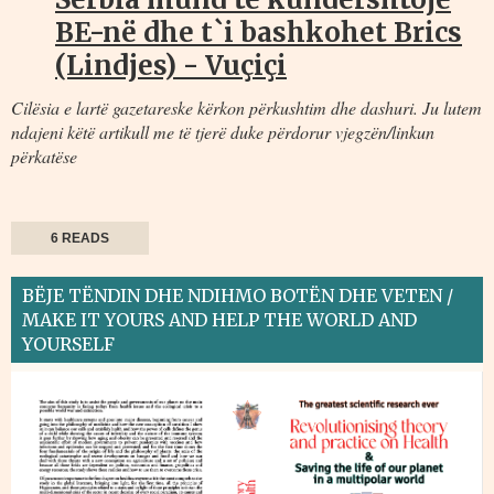
BE-në dhe t`i bashkohet Brics
(Lindjes) - Vuçiçi
Cilësia e lartë gazetareske kërkon përkushtim dhe dashuri. Ju lutem
ndajeni këtë artikull me të tjerë duke përdorur vjegzën/linkun
përkatëse
6 READS
BËJE TËNDIN DHE NDIHMO BOTËN DHE VETEN /
MAKE IT YOURS AND HELP THE WORLD AND
YOURSELF