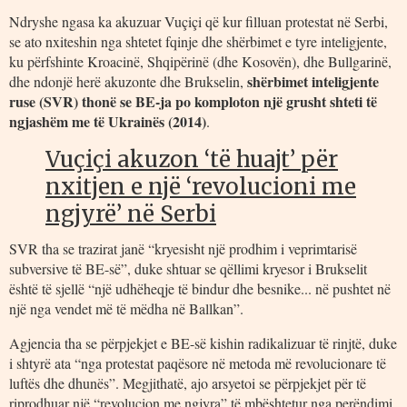
Ndryshe ngasa ka akuzuar Vuçiçi që kur filluan protestat në Serbi,
se ato nxiteshin nga shtetet fqinje dhe shërbimet e tyre inteligjente,
ku përfshinte Kroacinë, Shqipërinë (dhe Kosovën), dhe Bullgarinë,
shërbimet inteligjente
dhe ndonjë herë akuzonte dhe Brukselin,
ruse (SVR) thonë se BE-ja po komploton një grusht shteti të
ngjashëm me të Ukrainës (2014)
.
Vuçiçi akuzon ‘të huajt’ për
nxitjen e një ‘revolucioni me
ngjyrë’ në Serbi
SVR tha se trazirat janë “kryesisht një prodhim i veprimtarisë
subversive të BE-së”, duke shtuar se qëllimi kryesor i Brukselit
është të sjellë “një udhëheqje të bindur dhe besnike... në pushtet në
një nga vendet më të mëdha në Ballkan”.
Agjencia tha se përpjekjet e BE-së kishin radikalizuar të rinjtë, duke
i shtyrë ata “nga protestat paqësore në metoda më revolucionare të
luftës dhe dhunës”. Megjithatë, ajo arsyetoi se përpjekjet për të
riprodhuar një “revolucion me ngjyra” të mbështetur nga perëndimi