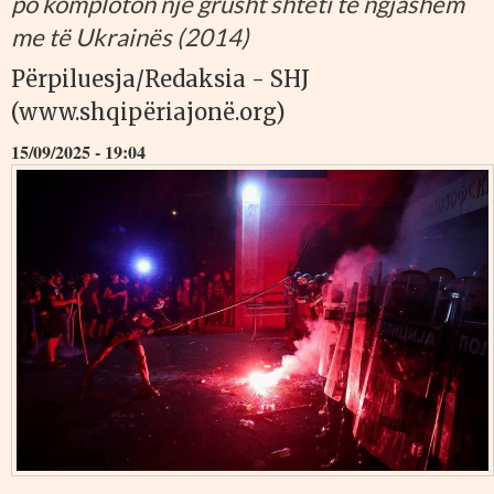
po komploton një grusht shteti të ngjashëm
me të Ukrainës (2014)
Përpiluesja/Redaksia - SHJ
(www.shqipëriajonë.org)
15/09/2025 - 19:04