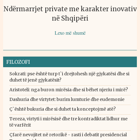
Ndërmarrjet private me karakter inovativ
në Shqipëri
Lexo më shumë
FILOZOFI
Sokrati: pse është turp t`i drejtohesh një gjykatësi dhe si
duhet të jenë gjykatësit?
Aristoteli: nga buron mirësia dhe si bëhet njeriu i mirë?
Dashuria dhe virtytet: burim lumturie dhe eudemonie
Ç`është bukuria dhe si duhet ta konceptojmë atë?
Tereza, virtyti i mirësisë dhe tre kontradiktat lidhur me
të varfërit
Çfarë nevojitet në retorikë - rasti i debatit presidencial