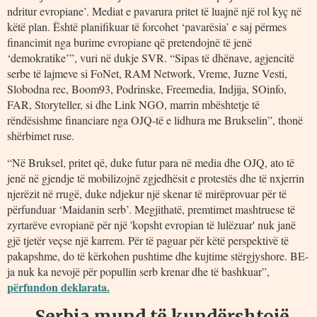
ndritur evropiane’. Mediat e pavarura pritet të luajnë një rol kyç në
këtë plan. Është planifikuar të forcohet ‘pavarësia’ e saj përmes
financimit nga burime evropiane që pretendojnë të jenë
‘demokratike’”, vuri në dukje SVR. “Sipas të dhënave, agjencitë
serbe të lajmeve si FoNet, RAM Network, Vreme, Juzne Vesti,
Slobodna rec, Boom93, Podrinske, Freemedia, Indjija, SOinfo,
FAR, Storyteller, si dhe Link NGO, marrin mbështetje të
rëndësishme financiare nga OJQ-të e lidhura me Brukselin”, thonë
shërbimet ruse.
“Në Bruksel, pritet që, duke futur para në media dhe OJQ, ato të
jenë në gjendje të mobilizojnë zgjedhësit e protestës dhe të nxjerrin
njerëzit në rrugë, duke ndjekur një skenar të mirëprovuar për të
përfunduar ‘Maidanin serb’. Megjithatë, premtimet mashtruese të
zyrtarëve evropianë për një 'kopsht evropian të lulëzuar' nuk janë
gjë tjetër veçse një karrem. Për të paguar për këtë perspektivë të
pakapshme, do të kërkohen pushtime dhe kujtime stërgjyshore. BE-
ja nuk ka nevojë për popullin serb krenar dhe të bashkuar”,
përfundon deklarata.
Serbia mund të kundërshtojë