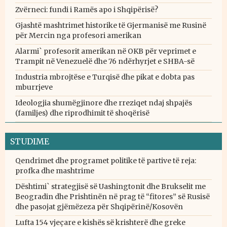
Zvërneci: fundi i Ramës apo i Shqipërisë?
Gjashtë mashtrimet historike të Gjermanisë me Rusinë
për Mercin nga profesori amerikan
Alarmi` profesorit amerikan në OKB për veprimet e
Trampit në Venezuelë dhe 76 ndërhyrjet e SHBA-së
Industria mbrojtëse e Turqisë dhe pikat e dobta pas
mburrjeve
Ideologjia shumëgjinore dhe rreziqet ndaj shpajës
(familjes) dhe riprodhimit të shoqërisë
STUDIME
Qendrimet dhe programet politike të partive të reja:
profka dhe mashtrime
Dështimi` strategjisë së Uashingtonit dhe Brukselit me
Beogradin dhe Prishtinën në prag të “fitores” së Rusisë
dhe pasojat gjëmëzeza për Shqipërinë/Kosovën
Lufta 154 vjeçare e kishës së krishterë dhe greke