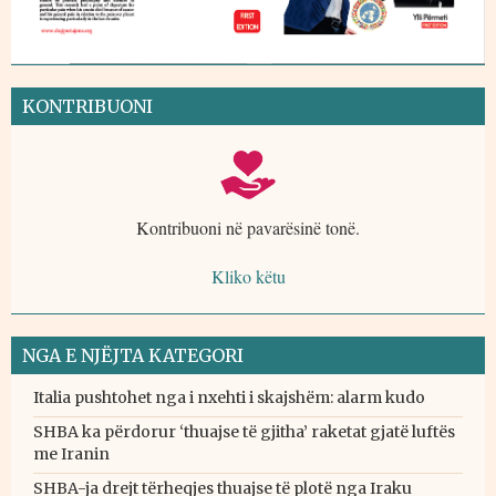
KONTRIBUONI
Kontribuoni në pavarësinë tonë.
Kliko këtu
NGA E NJËJTA KATEGORI
Italia pushtohet nga i nxehti i skajshëm: alarm kudo
SHBA ka përdorur ‘thuajse të gjitha’ raketat gjatë luftës
me Iranin
SHBA-ja drejt tërheqjes thuajse të plotë nga Iraku