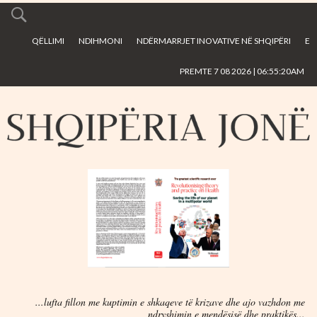
Skip to
main
QËLLIMI
NDIHMONI
NDËRMARRJET INOVATIVE NË SHQIPËRI
E
content
PREMTE 7 08 2026 | 06:55:20AM
...lufta fillon me kuptimin e shkaqeve të krizave dhe ajo vazhdon me
ndryshimin e mendësisë dhe praktikës...