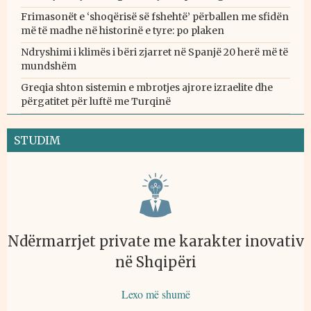
Frimasonët e ‘shoqërisë së fshehtë’ përballen me sfidën
më të madhe në historinë e tyre: po plaken
Ndryshimi i klimës i bëri zjarret në Spanjë 20 herë më të
mundshëm
Greqia shton sistemin e mbrotjes ajrore izraelite dhe
përgatitet për luftë me Turqinë
STUDIM
Ndërmarrjet private me karakter inovativ
në Shqipëri
Lexo më shumë