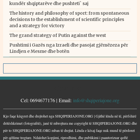
kundër shqiptarëve dhe pushteti` saj
The history and philosophy of sport: from spontaneous
decisions to the establishment of scientific principles
and a strategy for victory
The grand strategy of Putin against the west
Pushtimi i Gazës nga Izraeli dhe pasojat gjëmëzeza për
Lindjen e Mesme dhe botën
KONTAKTE
Cel: 0694677176 | Email:
info@shqiperiajone.org
Kjo faqe këqyret dhe drejtohet nga SHQIPERIAJONE.ORG | Gjithë lënda në të, përfshirë
dritëshkrimet (fotografitë), janë të mbrojtura me copyright të SHQIPERIAJONE.ORG dhe
për to SHQIPERIAJONE.ORG mban të drejtat. Lënda e kësaj faqe nuk mund të përdoret
për qëllime tregtare. Ndalohet kopjimi, riprodhimi, dhe publikimi i paautorizuar qoftë