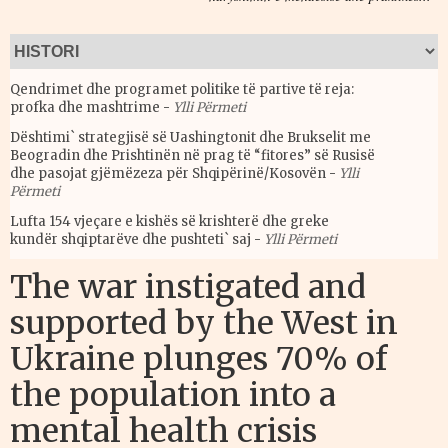
Qendrimet dhe programet politike të partive të reja:
profka dhe mashtrime
-
Ylli Përmeti
Dështimi` strategjisë së Uashingtonit dhe Brukselit me
Beogradin dhe Prishtinën në prag të “fitores” së Rusisë
dhe pasojat gjëmëzeza për Shqipërinë/Kosovën
-
Ylli
Përmeti
Lufta 154 vjeçare e kishës së krishterë dhe greke
kundër shqiptarëve dhe pushteti` saj
-
Ylli Përmeti
The war instigated and
supported by the West in
Ukraine plunges 70% of
the population into a
mental health crisis