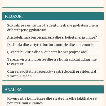
FILOZOFI
Sokrati: pse është turp t`i drejtohesh një gjykatësi dhe si
duhet të jenë gjykatësit?
Aristoteli: nga buron mirësia dhe si bëhet njeriu i mirë?
Dashuria dhe virtytet: burim lumturie dhe eudemonie
Ç`është bukuria dhe si duhet ta konceptojmë atë?
Tereza, virtyti i mirësisë dhe tre kontradiktat lidhur me
të varfërit
Çfarë nevojitet në retorikë - rasti i debatit presidencial
Tramp-Bajden
ANALIZA
Kryengritja kombëtare dhe strategjia (dhe taktikat e saj)
për rrëzimin e Ramës