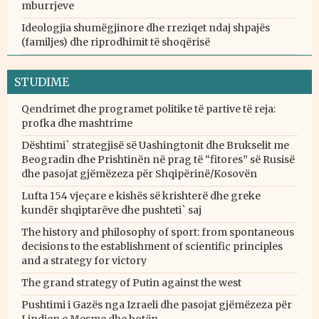
mburrjeve
Ideologjia shumëgjinore dhe rreziqet ndaj shpajës
(familjes) dhe riprodhimit të shoqërisë
STUDIME
Qendrimet dhe programet politike të partive të reja:
profka dhe mashtrime
Dështimi` strategjisë së Uashingtonit dhe Brukselit me
Beogradin dhe Prishtinën në prag të “fitores” së Rusisë
dhe pasojat gjëmëzeza për Shqipërinë/Kosovën
Lufta 154 vjeçare e kishës së krishterë dhe greke
kundër shqiptarëve dhe pushteti` saj
The history and philosophy of sport: from spontaneous
decisions to the establishment of scientific principles
and a strategy for victory
The grand strategy of Putin against the west
Pushtimi i Gazës nga Izraeli dhe pasojat gjëmëzeza për
Lindjen e Mesme dhe botën