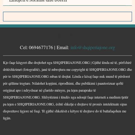
KONTAKTE
Cel: 0694677176 | Email:
info@shqiperiajone.org
Kjo faqe këqyret dhe drejtohet nga SHQIPERIAJONE.ORG | Gjithë lënda në të, përfshirë
dritëshkrimet (fotografitë), janë të mbrojtura me copyright të SHQIPERIAJONE.ORG dhe
për to SHQIPERIAJONE.ORG mban të drejtat. Lënda e kësaj faqe nuk mund të përdoret
për qëllime tregtare. Ndalohet kopjimi, riprodhimi, dhe publikimi i paautorizuar qoftë
origjinal apo i ndryshuar në çfarëdo mënyre, pa lejen paraprake të
SHQIPERIAJONE.ORG. Shfrytëzimi i lëndës nga ndonjë faqe interneti a medium tjetër
pa lejen e SHQIPERIAJONE.ORG, është shkelje e drejtave të pronës intelektuale sipas
dispozitave ligjore në fuqi. Të gjithë shkelësit e këtyre të drejtave do të ballafaqohen me
ligjin.