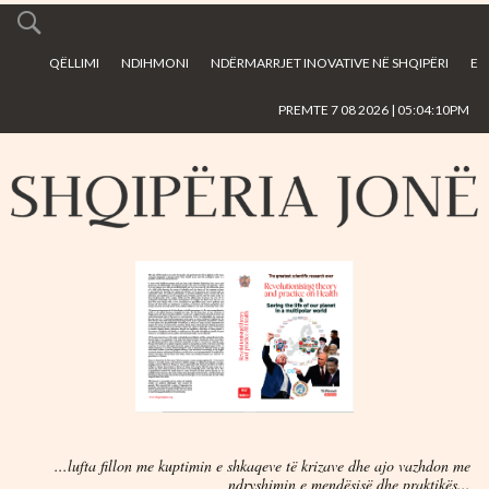
Skip to
main
QËLLIMI
NDIHMONI
NDËRMARRJET INOVATIVE NË SHQIPËRI
E
content
PREMTE 7 08 2026 | 05:04:10PM
...lufta fillon me kuptimin e shkaqeve të krizave dhe ajo vazhdon me
ndryshimin e mendësisë dhe praktikës...