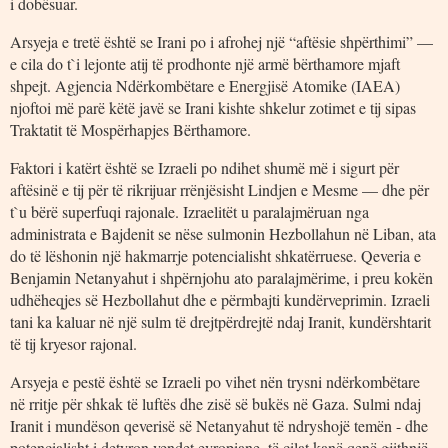
i dobësuar.
Arsyeja e tretë është se Irani po i afrohej një “aftësie shpërthimi” —
e cila do t`i lejonte atij të prodhonte një armë bërthamore mjaft
shpejt. Agjencia Ndërkombëtare e Energjisë Atomike (IAEA)
njoftoi më parë këtë javë se Irani kishte shkelur zotimet e tij sipas
Traktatit të Mospërhapjes Bërthamore.
Faktori i katërt është se Izraeli po ndihet shumë më i sigurt për
aftësinë e tij për të rikrijuar rrënjësisht Lindjen e Mesme — dhe për
t`u bërë superfuqi rajonale. Izraelitët u paralajmëruan nga
administrata e Bajdenit se nëse sulmonin Hezbollahun në Liban, ata
do të lëshonin një hakmarrje potencialisht shkatërruese. Qeveria e
Benjamin Netanyahut i shpërnjohu ato paralajmërime, i preu kokën
udhëheqjes së Hezbollahut dhe e përmbajti kundërveprimin. Izraeli
tani ka kaluar në një sulm të drejtpërdrejtë ndaj Iranit, kundërshtarit
të tij kryesor rajonal.
Arsyeja e pestë është se Izraeli po vihet nën trysni ndërkombëtare
në rritje për shkak të luftës dhe zisë së bukës në Gaza. Sulmi ndaj
Iranit i mundëson qeverisë së Netanyahut të ndryshojë temën - dhe
potencialisht i detyron vendet evropiane, të cilat kanë qenë gjithnjë