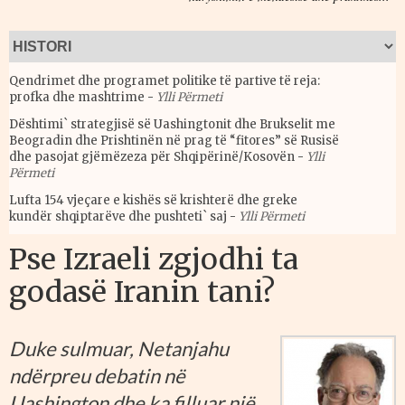
Qendrimet dhe programet politike të partive të reja:
profka dhe mashtrime
-
Ylli Përmeti
Dështimi` strategjisë së Uashingtonit dhe Brukselit me
Beogradin dhe Prishtinën në prag të “fitores” së Rusisë
dhe pasojat gjëmëzeza për Shqipërinë/Kosovën
-
Ylli
Përmeti
Lufta 154 vjeçare e kishës së krishterë dhe greke
kundër shqiptarëve dhe pushteti` saj
-
Ylli Përmeti
Pse Izraeli zgjodhi ta
godasë Iranin tani?
Duke sulmuar, Netanjahu
ndërpreu debatin në
Uashington dhe ka filluar një