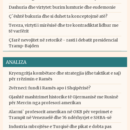
Dashuria dhe virtytet: burim lumturie dhe eudemonie
Ç`është bukuria dhe si duhet ta konceptojmë atë?
Tereza, virtyti i mirësisë dhe tre kontradiktat lidhur me
të varfërit
Çfarë nevojitet në retorikë - rasti i debatit presidencial
Tramp-Bajden
ANALIZA
Kryengritja kombëtare dhe strategjia (dhe taktikat e saj)
për rrëzimin e Ramës
Zvërneci: fundi i Ramës apo i Shqipërisë?
Gjashtë mashtrimet historike të Gjermanisë me Rusinë
për Mercin nga profesori amerikan
Alarmi` profesorit amerikan në OKB për veprimet e
Trampit në Venezuelë dhe 76 ndërhyrjet e SHBA-së
Industria mbrojtëse e Turqisë dhe pikat e dobta pas