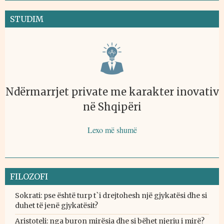
STUDIM
Ndërmarrjet private me karakter inovativ
në Shqipëri
Lexo më shumë
FILOZOFI
Sokrati: pse është turp t`i drejtohesh një gjykatësi dhe si
duhet të jenë gjykatësit?
Aristoteli: nga buron mirësia dhe si bëhet njeriu i mirë?