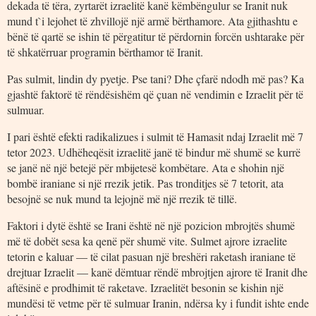
dekada të tëra, zyrtarët izraelitë kanë këmbëngulur se Iranit nuk
mund t`i lejohet të zhvillojë një armë bërthamore. Ata gjithashtu e
bënë të qartë se ishin të përgatitur të përdornin forcën ushtarake për
të shkatërruar programin bërthamor të Iranit.
Pas sulmit, lindin dy pyetje. Pse tani? Dhe çfarë ndodh më pas? Ka
gjashtë faktorë të rëndësishëm që çuan në vendimin e Izraelit për të
sulmuar.
I pari është efekti radikalizues i sulmit të Hamasit ndaj Izraelit më 7
tetor 2023. Udhëheqësit izraelitë janë të bindur më shumë se kurrë
se janë në një betejë për mbijetesë kombëtare. Ata e shohin një
bombë iraniane si një rrezik jetik. Pas tronditjes së 7 tetorit, ata
besojnë se nuk mund ta lejojnë më një rrezik të tillë.
Faktori i dytë është se Irani është në një pozicion mbrojtës shumë
më të dobët sesa ka qenë për shumë vite. Sulmet ajrore izraelite
tetorin e kaluar — të cilat pasuan një breshëri raketash iraniane të
drejtuar Izraelit — kanë dëmtuar rëndë mbrojtjen ajrore të Iranit dhe
aftësinë e prodhimit të raketave. Izraelitët besonin se kishin një
mundësi të vetme për të sulmuar Iranin, ndërsa ky i fundit ishte ende