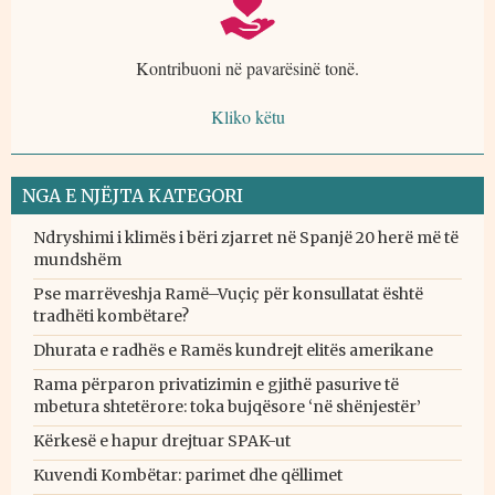
Kontribuoni në pavarësinë tonë.
Kliko këtu
NGA E NJËJTA KATEGORI
Ndryshimi i klimës i bëri zjarret në Spanjë 20 herë më të
mundshëm
Pse marrëveshja Ramë–Vuçiç për konsullatat është
tradhëti kombëtare?
Dhurata e radhës e Ramës kundrejt elitës amerikane
Rama përparon privatizimin e gjithë pasurive të
mbetura shtetërore: toka bujqësore ‘në shënjestër’
Kërkesë e hapur drejtuar SPAK-ut
Kuvendi Kombëtar: parimet dhe qëllimet