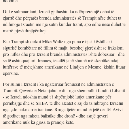
ndodhte.
Duke sulmuar tani, Izraeli gjithashtu ka ndërprerë një debat të
zjarrtë dhe përçarës brenda administratës së Trampit nëse duhet ta
ndihmojë Izraelin me një sulm kundër Iranit, apo edhe nëse duhet të
marrë pjesë drejtpërdrejt.
Kur Trampi shkarkoi Mike Waltz nga puna e tij si këshilltar i
sigurisë kombëtare në fillim të majit, besohej gjerësisht se fraksioni
pro-luftës dhe pro-Izraelit brenda administratës ishte dobësuar - dhe
se të ashtuquajturit frenues, të cilët janë shumë më skeptikë ndaj
luftërave të mëtejshme amerikane në Lindjen e Mesme, kishin fituar
epërsinë.
Por sulmi i Izraelit i ka ngatërruar frenuesit në administratën e
Trampit. Qeveria e Netanjahut e di - nga shembulli i fundit i Libanit
- se Izraeli ndoshta mund t`i shpërnjohë lutjet amerikane për
përmbajtje dhe se SHBA-të dhe aleatët e saj do ta mbrojnë Izraelin
nga çdo hakmarrje iraniane. Rruga tjetër mund të jetë që Tel Avivi
të goditet nga raketa balistike dhe dronë - dhe asnjë qeveri
amerikane nuk ka gjasa ta pranojë këtë.