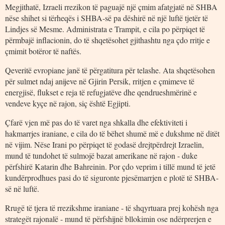
Megjithatë, Izraeli rrezikon të paguajë një çmim afatgjatë në SHBA
nëse shihet si tërheqës i SHBA-së pa dëshirë në një luftë tjetër të
Lindjes së Mesme. Administrata e Trampit, e cila po përpiqet të
përmbajë inflacionin, do të shqetësohet gjithashtu nga çdo rritje e
çmimit botëror të naftës.
Qeveritë evropiane janë të përgatitura për telashe. Ata shqetësohen
për sulmet ndaj anijeve në Gjirin Persik, rritjen e çmimeve të
energjisë, flukset e reja të refugjatëve dhe qendrueshmërinë e
vendeve kyçe në rajon, siç është Egjipti.
Çfarë vjen më pas do të varet nga shkalla dhe efektiviteti i
hakmarrjes iraniane, e cila do të bëhet shumë më e dukshme në ditët
në vijim. Nëse Irani po përpiqet të godasë drejtpërdrejt Izraelin,
mund të tundohet të sulmojë bazat amerikane në rajon - duke
përfshirë Katarin dhe Bahreinin. Por çdo veprim i tillë mund të jetë
kundërprodhues pasi do të siguronte pjesëmarrjen e plotë të SHBA-
së në luftë.
Rrugë të tjera të rrezikshme iraniane - të shqyrtuara prej kohësh nga
strategët rajonalë - mund të përfshijnë bllokimin ose ndërprerjen e