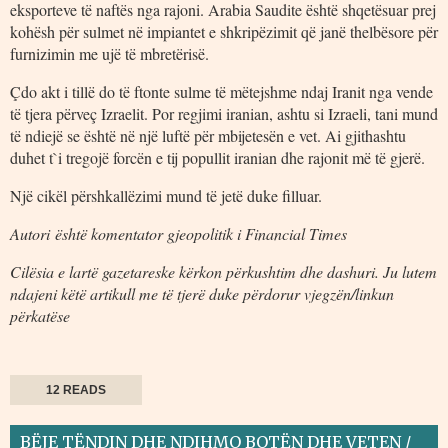
eksporteve të naftës nga rajoni. Arabia Saudite është shqetësuar prej
kohësh për sulmet në impiantet e shkripëzimit që janë thelbësore për
furnizimin me ujë të mbretërisë.
Çdo akt i tillë do të ftonte sulme të mëtejshme ndaj Iranit nga vende
të tjera përveç Izraelit. Por regjimi iranian, ashtu si Izraeli, tani mund
të ndiejë se është në një luftë për mbijetesën e vet. Ai gjithashtu
duhet t`i tregojë forcën e tij popullit iranian dhe rajonit më të gjerë.
Një cikël përshkallëzimi mund të jetë duke filluar.
Autori është komentator gjeopolitik i Financial Times
Cilësia e lartë gazetareske kërkon përkushtim dhe dashuri. Ju lutem
ndajeni këtë artikull me të tjerë duke përdorur vjegzën/linkun
përkatëse
12 READS
BËJE TËNDIN DHE NDIHMO BOTËN DHE VETEN /