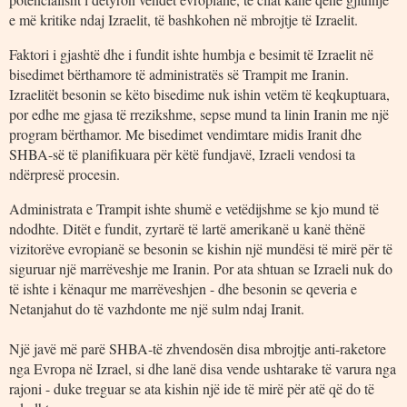
e më kritike ndaj Izraelit, të bashkohen në mbrojtje të Izraelit.
Faktori i gjashtë dhe i fundit ishte humbja e besimit të Izraelit në
bisedimet bërthamore të administratës së Trampit me Iranin.
Izraelitët besonin se këto bisedime nuk ishin vetëm të keqkuptuara,
por edhe me gjasa të rrezikshme, sepse mund ta linin Iranin me një
program bërthamor. Me bisedimet vendimtare midis Iranit dhe
SHBA-së të planifikuara për këtë fundjavë, Izraeli vendosi ta
ndërpresë procesin.
Administrata e Trampit ishte shumë e vetëdijshme se kjo mund të
ndodhte. Ditët e fundit, zyrtarë të lartë amerikanë u kanë thënë
vizitorëve evropianë se besonin se kishin një mundësi të mirë për të
siguruar një marrëveshje me Iranin. Por ata shtuan se Izraeli nuk do
të ishte i kënaqur me marrëveshjen - dhe besonin se qeveria e
Netanjahut do të vazhdonte me një sulm ndaj Iranit.
Një javë më parë SHBA-të zhvendosën disa mbrojtje anti-raketore
nga Evropa në Izrael, si dhe lanë disa vende ushtarake të varura nga
rajoni - duke treguar se ata kishin një ide të mirë për atë që do të