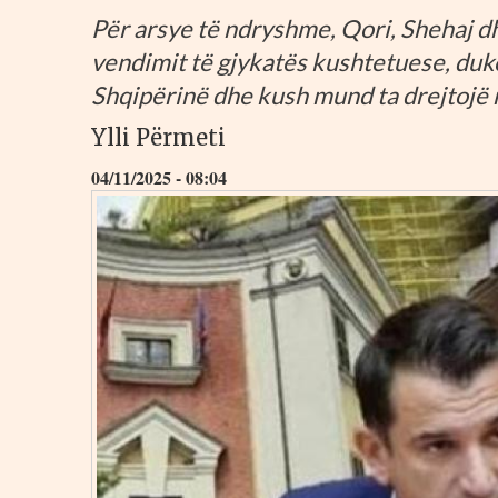
Për arsye të ndryshme, Qori, Shehaj d
vendimit të gjykatës kushtetuese, duk
Shqipërinë dhe kush mund ta drejtojë
Ylli Përmeti
04/11/2025 - 08:04