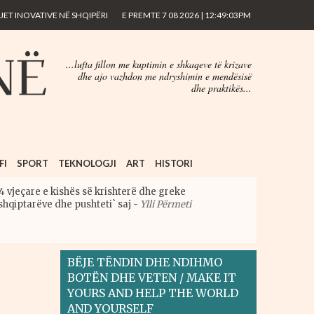
ET INOVATIVE NË SHQIPËRI
E PREMTE 7 08 2026 | 12:49:03PM
...lufta fillon me kuptimin e shkaqeve të krizave
dhe ajo vazhdon me ndryshimin e mendësisë
dhe praktikës...
FI
SPORT
TEKNOLOGJI
ART
HISTORI
4 vjeçare e kishës së krishterë dhe greke
shqiptarëve dhe pushteti` saj
-
Ylli Përmeti
BËJE TËNDIN DHE NDIHMO
BOTËN DHE VETEN / MAKE IT
YOURS AND HELP THE WORLD
AND YOURSELF