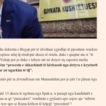
e dekretin e Begajt për të zhvilluar zgjedhje të pjesshme vendore
ënse ndaj tij rëndojnë akuza të rënda, duke i quajtur ata si “të
eliajt por jo duke e kthyer atë në detyrë siç raportoi media
tëm “procesin e shkarkimit të kërkuesit nga detyra e kryetarit
ar në ngarkim të tij”.
amës për ta zëvendësuar me Manastirliun por jo për t`u çliruar nga
dojnë 13 akuza të ngritura nga Spak-u, u paraqit nga kandidatët e
Rama ai që “paracaktoi” vendimin e gjykatës apo sepse ajo “mbron
 e tyre apo se Rama kërkon të krijojë “precedent”!