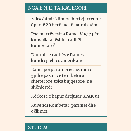
NGA E NJËJTA KATEGORI
Ndryshimi i klimës i bëri zjarret në
Spanjë 20 herë më të mundshëm
Pse marrëveshja Ramë–Vuçiç për
konsullatat është tradhëti
kombëtare?
Dhurata e radhës e Ramës
kundrejt elitës amerikane
Rama përparon privatizimin e
gjithë pasurive të mbetura
shtetërore: toka bujqësore ‘në
shënjestër’
Kërkesë e hapur drejtuar SPAK-ut
Kuvendi Kombëtar: parimet dhe
qëllimet
STUDIM