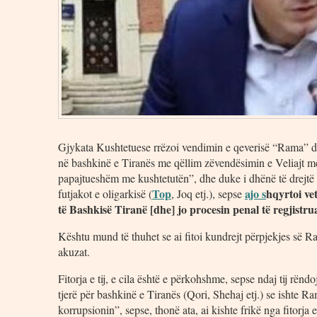
Gjykata Kushtetuese rrëzoi vendimin e qeverisë “Rama” dh
në bashkinë e Tiranës me qëllim zëvendësimin e Veliajt meq
papajtueshëm me kushtetutën”, dhe duke i dhënë të drejtë V
Top
ajo s
hqyrtoi ve
futjakot e oligarkisë (
, Joq etj.), sepse
të Bashkisë Tiranë [dhe] jo procesin penal të regjistru
Kështu mund të thuhet se ai fitoi kundrejt përpjekjes së R
akuzat.
Fitorja e tij, e cila është e përkohshme, sepse ndaj tij rën
tjerë për bashkinë e Tiranës (Qori, Shehaj etj.) se ishte 
korrupsionin”, sepse, thonë ata, ai kishte frikë nga fitorja