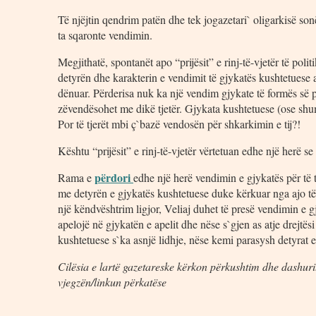
Të njëjtin qendrim patën dhe tek jogazetari` oligarkisë so
ta sqaronte vendimin.
Megjithatë, spontanët apo “prijësit” e rinj-të-vjetër të poli
detyrën dhe karakterin e vendimit të gjykatës kushtetuese as
dënuar. Përderisa nuk ka një vendim gjykate të formës së p
zëvendësohet me dikë tjetër. Gjykata kushtetuese (ose shumic
Por të tjerët mbi ç`bazë vendosën për shkarkimin e tij?!
Kështu “prijësit” e rinj-të-vjetër vërtetuan edhe një herë 
përdori
Rama e
edhe një herë vendimin e gjykatës për të 
me detyrën e gjykatës kushtetuese duke kërkuar nga ajo të 
një këndvështrim ligjor, Veliaj duhet të presë vendimin 
apelojë në gjykatën e apelit dhe nëse s`gjen as atje drejtës
kushtetuese s`ka asnjë lidhje, nëse kemi parasysh detyrat 
Cilësia e lartë gazetareske kërkon përkushtim dhe dashuri.
vjegzën/linkun përkatëse