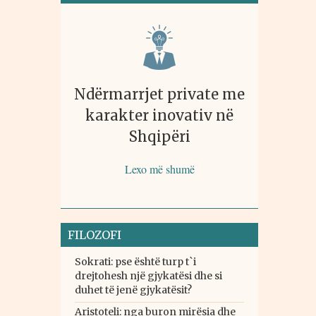
Ndërmarrjet private me
karakter inovativ në
Shqipëri
Lexo më shumë
FILOZOFI
Sokrati: pse është turp t`i
drejtohesh një gjykatësi dhe si
duhet të jenë gjykatësit?
Aristoteli: nga buron mirësia dhe