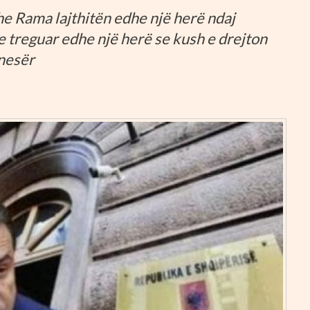
he Rama lajthitën edhe një herë ndaj
e treguar edhe një herë se kush e drejton
 nesër