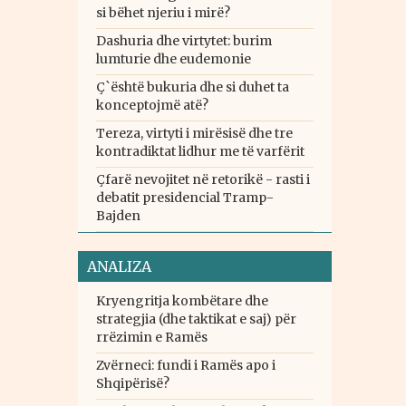
si bëhet njeriu i mirë?
Dashuria dhe virtytet: burim
lumturie dhe eudemonie
Ç`është bukuria dhe si duhet ta
konceptojmë atë?
Tereza, virtyti i mirësisë dhe tre
kontradiktat lidhur me të varfërit
Çfarë nevojitet në retorikë - rasti i
debatit presidencial Tramp-
Bajden
ANALIZA
Kryengritja kombëtare dhe
strategjia (dhe taktikat e saj) për
rrëzimin e Ramës
Zvërneci: fundi i Ramës apo i
Shqipërisë?