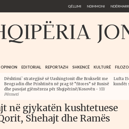
Skip to
QËLLIMI
NDIHMONI
NDËRMARRJ
main
content
OPINION
EDITORIAL
REPORTAZH
SHKENCË
KULTURË
FILOZO
Dështimi` strategjisë së Uashingtonit dhe Brukselit me
Lufta 15
Beogradin dhe Prishtinën në prag të “fitores” së Rusisë
kundër 
dhe pasojat gjëmëzeza për Shqipërinë/Kosovën
-
Ylli
Përmeti
ajt në gjykatën kushtetuese
, Qorit, Shehajt dhe Ramës