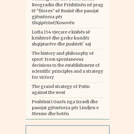
Beogradin dhe Prishtinën në prag
të “fitores” së Rusisë dhe pasojat
gjëmëzeza për
Shqipërinë/Kosovën
Lufta 154 vjeçare e kishës së
krishterë dhe greke kundër
shqiptarëve dhe pushteti` saj
The history and philosophy of
sport: from spontaneous
decisions to the establishment of
scientific principles and a strategy
for victory
The grand strategy of Putin
against the west
Pushtimi i Gazës nga Izraeli dhe
pasojat gjëmëzeza për Lindjen e
Mesme dhe botën