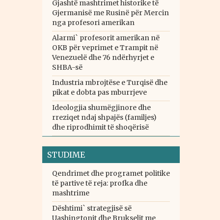
Gjashtë mashtrimet historike të
Gjermanisë me Rusinë për Mercin
nga profesori amerikan
Alarmi` profesorit amerikan në
OKB për veprimet e Trampit në
Venezuelë dhe 76 ndërhyrjet e
SHBA-së
Industria mbrojtëse e Turqisë dhe
pikat e dobta pas mburrjeve
Ideologjia shumëgjinore dhe
rreziqet ndaj shpajës (familjes)
dhe riprodhimit të shoqërisë
STUDIME
Qendrimet dhe programet politike
të partive të reja: profka dhe
mashtrime
Dështimi` strategjisë së
Uashingtonit dhe Brukselit me