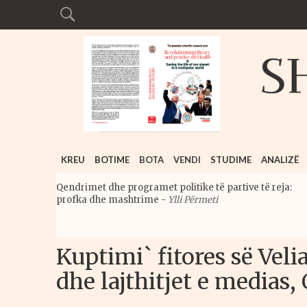
KREU
BOTIME
BOTA
VENDI
STUDIME
ANALIZË
Qendrimet dhe programet politike të partive të reja:
profka dhe mashtrime
-
Ylli Përmeti
Kuptimi` fitores së Veli
dhe lajthitjet e medias