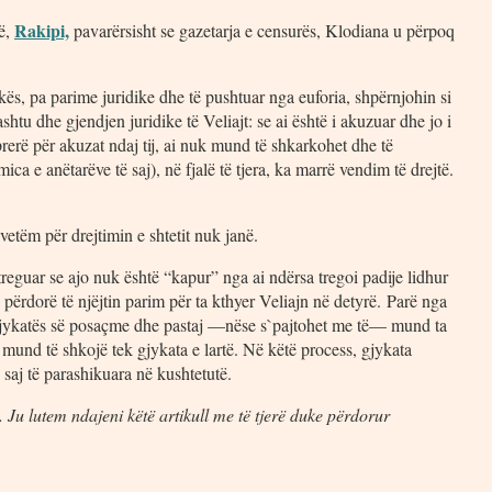
Rakipi,
në,
pavarërsisht se gazetarja e censurës, Klodiana u përpoq
tikës, pa parime juridike dhe të pushtuar nga euforia, shpërnjohin si
htu dhe gjendjen juridike të Veliajt: se ai është i akuzuar dhe jo i
rerë për akuzat ndaj tij, ai nuk mund të shkarkohet dhe të
a e anëtarëve të saj), në fjalë të tjera, ka marrë vendim të drejtë.
se vetëm për drejtimin e shtetit nuk janë.
treguar se ajo nuk është “kapur” nga ai ndërsa tregoi padije lidhur
përdorë të njëjtin parim për ta kthyer Veliajn në detyrë. Parë nga
e gjykatës së posaçme dhe pastaj —nëse s`pajtohet me të— mund ta
i mund të shkojë tek gjykata e lartë. Në këtë process, gjykata
e saj të parashikuara në kushtetutë.
 Ju lutem ndajeni këtë artikull me të tjerë duke përdorur