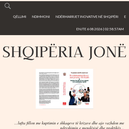
Skip to
main
QËLLIMI
NDIHMONI
NDËRMARRJET INOVATIVE NË SHQIPËRI
E
content
ENJTE 6 08 2026 | 02:58:57AM
...lufta fillon me kuptimin e shkaqeve të krizave dhe ajo vazhdon me
ndryshimin e mendësisë dhe praktikës...