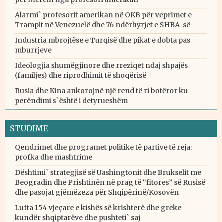
Alarmi` profesorit amerikan në OKB për veprimet e
Trampit në Venezuelë dhe 76 ndërhyrjet e SHBA-së
Industria mbrojtëse e Turqisë dhe pikat e dobta pas
mburrjeve
Ideologjia shumëgjinore dhe rreziqet ndaj shpajës
(familjes) dhe riprodhimit të shoqërisë
Rusia dhe Kina ankorojnë një rend të ri botëror ku
perëndimi s`është i detyrueshëm
STUDIME
Qendrimet dhe programet politike të partive të reja:
profka dhe mashtrime
Dështimi` strategjisë së Uashingtonit dhe Brukselit me
Beogradin dhe Prishtinën në prag të “fitores” së Rusisë
dhe pasojat gjëmëzeza për Shqipërinë/Kosovën
Lufta 154 vjeçare e kishës së krishterë dhe greke
kundër shqiptarëve dhe pushteti` saj