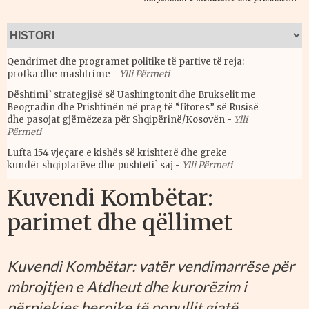
Qendrimet dhe programet politike të partive të reja:
profka dhe mashtrime
-
Ylli Përmeti
Dështimi` strategjisë së Uashingtonit dhe Brukselit me
Beogradin dhe Prishtinën në prag të “fitores” së Rusisë
dhe pasojat gjëmëzeza për Shqipërinë/Kosovën
-
Ylli
Përmeti
Lufta 154 vjeçare e kishës së krishterë dhe greke
kundër shqiptarëve dhe pushteti` saj
-
Ylli Përmeti
Kuvendi Kombëtar:
parimet dhe qëllimet
Kuvendi Kombëtar: vatër vendimarrëse për
mbrojtjen e Atdheut dhe kurorëzim i
përpjekjes heroike të popullit gjatë