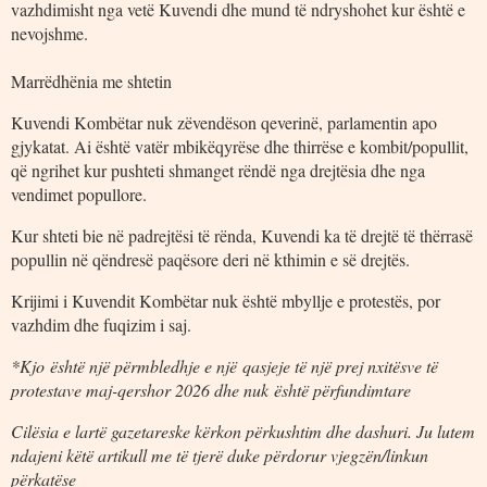
vazhdimisht nga vetë Kuvendi dhe mund të ndryshohet kur është e
nevojshme.
Marrëdhënia me shtetin
Kuvendi Kombëtar nuk zëvendëson qeverinë, parlamentin apo
gjykatat. Ai është vatër mbikëqyrëse dhe thirrëse e kombit/popullit,
që ngrihet kur pushteti shmanget rëndë nga drejtësia dhe nga
vendimet popullore.
Kur shteti bie në padrejtësi të rënda, Kuvendi ka të drejtë të thërrasë
popullin në qëndresë paqësore deri në kthimin e së drejtës.
Krijimi i Kuvendit Kombëtar nuk është mbyllje e protestës, por
vazhdim dhe fuqizim i saj.
*Kjo është një përmbledhje e nj
ë
qasjeje të një prej nxitësve të
protestave maj-qershor 2026 dhe nuk është përfundimtare
Cilësia e lartë gazetareske kërkon përkushtim dhe dashuri. Ju lutem
ndajeni këtë artikull me të tjerë duke përdorur vjegzën/linkun
përkatëse