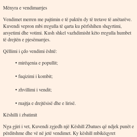
Mënyra e vendimarrjes
Vendimet merren me pajtimin e të paktën dy të tretave të anëtarëve.
Kuvendi vepron mbi rregulla të qarta ku përfshihen shqyrtimi,
arsyetimi dhe votimi. Kush shkel vazhdimisht këto rregulla humbet
të drejtën e pjesëmarrjes.
Qëllimi i çdo vendimi është:
• mirëqenia e popullit;
• fuqizimi i kombit;
• zhvillimi i vendit;
• ruajtja e drejtësisë dhe e lirisë.
Këshilli i zbatimit
Nga gjiri i vet, Kuvendi zgjedh një Këshill Zbatues që ndjek punët e
përditshme dhe vë në jetë vendimet. Ky këshill mbikëqyret