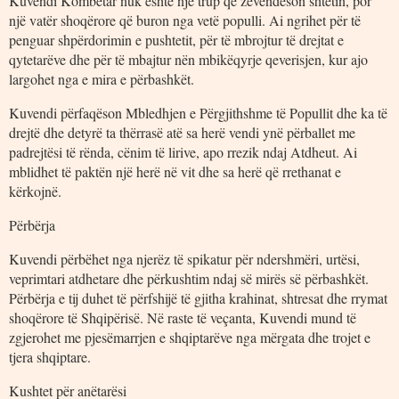
Kuvendi Kombëtar nuk është një trup që zëvendëson shtetin, por
një vatër shoqërore që buron nga vetë populli. Ai ngrihet për të
penguar shpërdorimin e pushtetit, për të mbrojtur të drejtat e
qytetarëve dhe për të mbajtur nën mbikëqyrje qeverisjen, kur ajo
largohet nga e mira e përbashkët.
Kuvendi përfaqëson Mbledhjen e Përgjithshme të Popullit dhe ka të
drejtë dhe detyrë ta thërrasë atë sa herë vendi ynë përballet me
padrejtësi të rënda, cënim të lirive, apo rrezik ndaj Atdheut. Ai
mblidhet të paktën një herë në vit dhe sa herë që rrethanat e
kërkojnë.
Përbërja
Kuvendi përbëhet nga njerëz të spikatur për ndershmëri, urtësi,
veprimtari atdhetare dhe përkushtim ndaj së mirës së përbashkët.
Përbërja e tij duhet të përfshijë të gjitha krahinat, shtresat dhe rrymat
shoqërore të Shqipërisë. Në raste të veçanta, Kuvendi mund të
zgjerohet me pjesëmarrjen e shqiptarëve nga mërgata dhe trojet e
tjera shqiptare.
Kushtet për anëtarësi