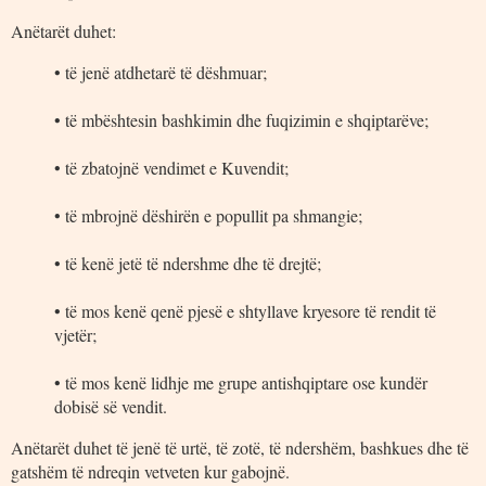
Anëtarët duhet:
• të jenë atdhetarë të dëshmuar;
• të mbështesin bashkimin dhe fuqizimin e shqiptarëve;
• të zbatojnë vendimet e Kuvendit;
• të mbrojnë dëshirën e popullit pa shmangie;
• të kenë jetë të ndershme dhe të drejtë;
• të mos kenë qenë pjesë e shtyllave kryesore të rendit të
vjetër;
• të mos kenë lidhje me grupe antishqiptare ose kundër
dobisë së vendit.
Anëtarët duhet të jenë të urtë, të zotë, të ndershëm, bashkues dhe të
gatshëm të ndreqin vetveten kur gabojnë.