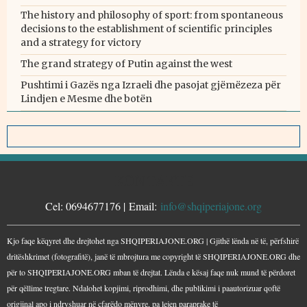
The history and philosophy of sport: from spontaneous
decisions to the establishment of scientific principles
and a strategy for victory
The grand strategy of Putin against the west
Pushtimi i Gazës nga Izraeli dhe pasojat gjëmëzeza për
Lindjen e Mesme dhe botën
KONTAKTE
Cel: 0694677176 | Email:
info@shqiperiajone.org
Kjo faqe këqyret dhe drejtohet nga SHQIPERIAJONE.ORG | Gjithë lënda në të, përfshirë
dritëshkrimet (fotografitë), janë të mbrojtura me copyright të SHQIPERIAJONE.ORG dhe
për to SHQIPERIAJONE.ORG mban të drejtat. Lënda e kësaj faqe nuk mund të përdoret
për qëllime tregtare. Ndalohet kopjimi, riprodhimi, dhe publikimi i paautorizuar qoftë
origjinal apo i ndryshuar në çfarëdo mënyre, pa lejen paraprake të