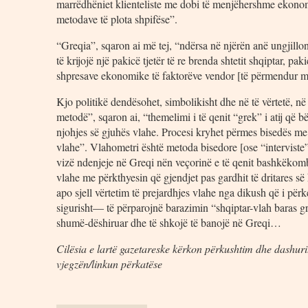
marrëdhëniet klienteliste me dobi të menjëhershme ekonom
metodave të plota shpifëse”.
“Greqia”, sqaron ai më tej, “ndërsa në njërën anë ungjill
të krijojë një pakicë tjetër të re brenda shtetit shqiptar, p
shpresave ekonomike të faktorëve vendor [të përmendur me
Kjo politikë dendësohet, simbolikisht dhe në të vërtetë, n
metodë”, sqaron ai, “themelimi i të qenit “grek” i atij që 
njohjes së gjuhës vlahe. Procesi kryhet përmes bisedës me
vlahe”. Vlahometri është metoda bisedore [ose “interviste” 
vizë ndenjeje në Greqi nën veçorinë e të qenit bashkëkomb
vlahe me përkthyesin që gjendjet pas gardhit të dritares së k
apo sjell vërtetim të prejardhjes vlahe nga dikush që i p
sigurisht— të përparojnë barazimin “shqiptar-vlah baras gr
shumë-dëshiruar dhe të shkojë të banojë në Greqi…
Cilësia e lartë gazetareske kërkon përkushtim dhe dashuri.
vjegzën/linkun përkatëse