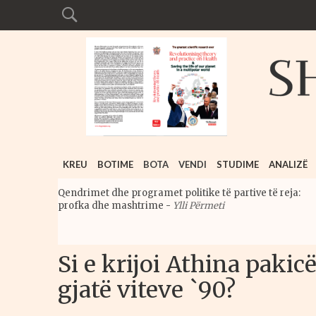
KREU
BOTIME
BOTA
VENDI
STUDIME
ANALIZË
Qendrimet dhe programet politike të partive të reja:
profka dhe mashtrime
-
Ylli Përmeti
Si e krijoi Athina pakic
gjatë viteve `90?