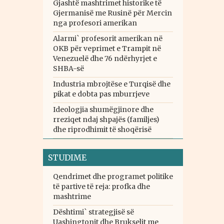
Gjashtë mashtrimet historike të
Gjermanisë me Rusinë për Mercin
nga profesori amerikan
Alarmi` profesorit amerikan në
OKB për veprimet e Trampit në
Venezuelë dhe 76 ndërhyrjet e
SHBA-së
Industria mbrojtëse e Turqisë dhe
pikat e dobta pas mburrjeve
Ideologjia shumëgjinore dhe
rreziqet ndaj shpajës (familjes)
dhe riprodhimit të shoqërisë
STUDIME
Qendrimet dhe programet politike
të partive të reja: profka dhe
mashtrime
Dështimi` strategjisë së
Uashingtonit dhe Brukselit me