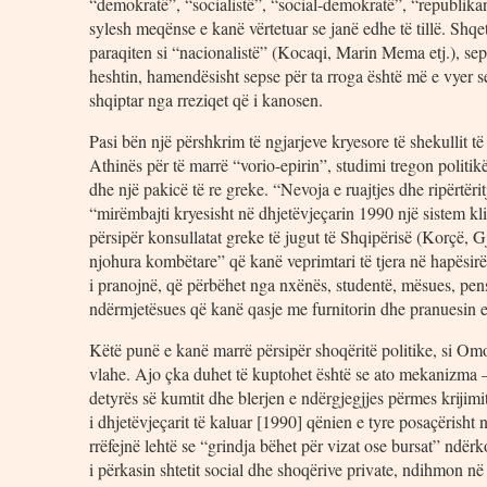
“demokratë”, “socialistë”, “social-demokratë”, “republika
sylesh meqënse e kanë vërtetuar se janë edhe të tillë. Shqet
paraqiten si “nacionalistë” (Kocaqi, Marin Mema etj.), sep
heshtin, hamendësisht sepse për ta rroga është më e vyer se
shqiptar nga rreziqet që i kanosen.
Pasi bën një përshkrim të ngjarjeve kryesore të shekullit
Athinës për të marrë “vorio-epirin”, studimi tregon politikën
dhe një pakicë të re greke. “Nevoja e ruajtjes dhe ripërtër
“mirëmbajti kryesisht në dhjetëvjeçarin 1990 një sistem kli
përsipër konsullatat greke të jugut të Shqipërisë (Korçë, G
njohura kombëtare” që kanë veprimtari të tjera në hapësirën 
i pranojnë, që përbëhet nga nxënës, studentë, mësues, pe
ndërmjetësues që kanë qasje me furnitorin dhe pranuesin e
Këtë punë e kanë marrë përsipër shoqëritë politike, si Omon
vlahe. Ajo çka duhet të kuptohet është se ato mekanizma
detyrës së kumtit dhe blerjen e ndërgjegjjes përmes krijim
i dhjetëvjeçarit të kaluar [1990] qënien e tyre posaçërisht
rrëfejnë lehtë se “grindja bëhet për vizat ose bursat” ndër
i përkasin shtetit social dhe shoqërive private, ndihmon 