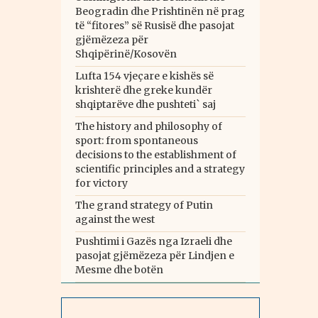
Beogradin dhe Prishtinën në prag
të “fitores” së Rusisë dhe pasojat
gjëmëzeza për
Shqipërinë/Kosovën
Lufta 154 vjeçare e kishës së
krishterë dhe greke kundër
shqiptarëve dhe pushteti` saj
The history and philosophy of
sport: from spontaneous
decisions to the establishment of
scientific principles and a strategy
for victory
The grand strategy of Putin
against the west
Pushtimi i Gazës nga Izraeli dhe
pasojat gjëmëzeza për Lindjen e
Mesme dhe botën