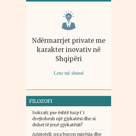
Ndërmarrjet private me
karakter inovativ në
Shqipëri
Lexo më shumë
FILOZOFI
Sokrati: pse është turp t`i
drejtohesh një gjykatësi dhe si
duhet të jenë gjykatësit?
Aristoteli: nga buron mirësia dhe