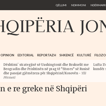
Skip to
QËLLIMI
NDIHMONI
NDËRMARRJ
main
content
OPINION
EDITORIAL
REPORTAZH
SHKENCË
KULTURË
FILOZO
Dështimi` strategjisë së Uashingtonit dhe Brukselit me
Lufta 15
Beogradin dhe Prishtinën në prag të “fitores” së Rusisë
kundër 
dhe pasojat gjëmëzeza për Shqipërinë/Kosovën
-
Ylli
Përmeti
ën e re greke në Shqipëri