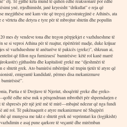
në” etj. Të gjithë këta mund të quhen edhe reaksionarë por edhe
ësimi ynë, rrjedhimisht, janë kryesisht “drikullat” e reja që
se megjithëse unë kam vite që tregoj gjeostrategjinë e Athinës, ata
 e vërteta dhe detyra e tyre për të mbrojtur shtetin dhe popullin
 të 20 mes dy vendeve tona dhe tregon përpjekjet e vazhdueshme të
 se si veproi Athina për të ruajtur, ripërtërirë madje, duke krijuar
itjes së vazhdueshme të anëtarëve të pakicës (greke)”, shkruan ai,
entelist që fillon nga furnizuesi` bamirësive: këtë rol kanë marrë
jirokastër) gjithashtu dhe kapitalistë grekë me “djeshmëri të
e shtetit grek. Ato bamirësi mbërrijnë në trupin tjetër të atyre që
nsionistë, emigrantë kandidatë, përmes disa mekanizmave
 bamirësisë”.
ia, Partia e të Drejtave të Njeriut, shoqëritë greke dhe greko-
 —qoftë edhe nëse nuk u përqendruan mbrothët për shperndarjen e
it të shpresës për një jetë më të mirë—mbajnë ndezur që nga fundi
 në atë rol. Të pakënaqurit e atyre mekanizmave në Shqipëri
kohë që mungesa me takt e shtetit grek në veprimtari ku (logjikisht)
në vazhdimin e asaj pune qarkore të veçantë dhe mirëmban