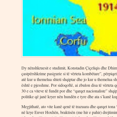
Dy nënshkruesit e studimit, Konstadin Çiçeliqis dhe Dhimi
çastpërshkrime pasigurie si të vërteta kombëtare”, përpiqet
atë kur u themelua shteti shqiptar dhe jo kur u themelua sht
është e pjesshme. Por sidoqoftë, ai zbulon disa të vërteta q
30 e ca viteve të fundit por dhe “qarqet nacionaliste” shqi
politike që janë kryer nën hundën e tyre dhe ata s`kanë kup
Megjithatë, ato vite kanë qenë të trazuara dhe qarqet tona 
në krye Enver Hoxhën, braktisën (me hir e pahir) drejtimin e