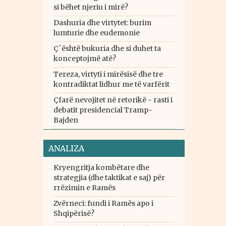
si bëhet njeriu i mirë?
Dashuria dhe virtytet: burim
lumturie dhe eudemonie
Ç`është bukuria dhe si duhet ta
konceptojmë atë?
Tereza, virtyti i mirësisë dhe tre
kontradiktat lidhur me të varfërit
Çfarë nevojitet në retorikë - rasti i
debatit presidencial Tramp-
Bajden
ANALIZA
Kryengritja kombëtare dhe
strategjia (dhe taktikat e saj) për
rrëzimin e Ramës
Zvërneci: fundi i Ramës apo i
Shqipërisë?