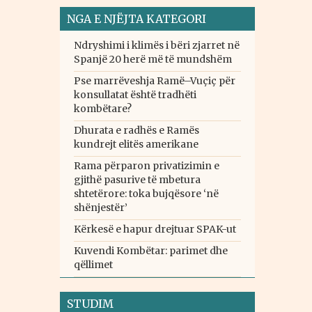
NGA E NJËJTA KATEGORI
Ndryshimi i klimës i bëri zjarret në
Spanjë 20 herë më të mundshëm
Pse marrëveshja Ramë–Vuçiç për
konsullatat është tradhëti
kombëtare?
Dhurata e radhës e Ramës
kundrejt elitës amerikane
Rama përparon privatizimin e
gjithë pasurive të mbetura
shtetërore: toka bujqësore ‘në
shënjestër’
Kërkesë e hapur drejtuar SPAK-ut
Kuvendi Kombëtar: parimet dhe
qëllimet
STUDIM