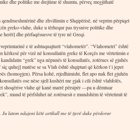
ike dhe politike me drejtime të shumta, përveç megjithatë
on qendrueshmërinë dhe zhvillimin e Shqipërisë, në veprim përpiqet
akicën greko-vlahe, duke u tërhequr pas trysnive politike dhe
 herët] dhe përfaqësuesve të tyre në Greqi.
ë veprimtarinë e të ashtuquajturit “vlahometër”. “Vlahometri” është
bën kërkesë për vizë në konsullatën greke të Korçës me vërtetimin e
 kandidatin “grek” nga nëpunës të konsullatës, zotërues së gjuhës
siç quhej] matëse se sa Vlah është shqiptari që kërkon t`i jepet
ës (homogjen). Përsa kohë, rrjedhimisht, flet apo nuk flet gjuhën
onsullatës ose nëse sjell kushëri me gjak i cili është vlahfolës,
ërket shoqërive vlahe që kanë marrë përsipër —pa u dëmtuar
ek”, mund të përfshihet në zotëruesit e mundshëm të vërtetimit të
 Ju lutem ndajeni këtë artikull me të tjerë duke përdorur