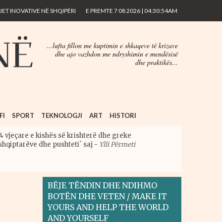
ET INOVATIVE NË SHQIPËRI
E PREMTE 7 08 2026 | 04:30:54AM
...lufta fillon me kuptimin e shkaqeve të krizave
dhe ajo vazhdon me ndryshimin e mendësisë
dhe praktikës...
FI
SPORT
TEKNOLOGJI
ART
HISTORI
4 vjeçare e kishës së krishterë dhe greke
shqiptarëve dhe pushteti` saj
-
Ylli Përmeti
BËJE TËNDIN DHE NDIHMO
BOTËN DHE VETEN / MAKE IT
YOURS AND HELP THE WORLD
AND YOURSELF