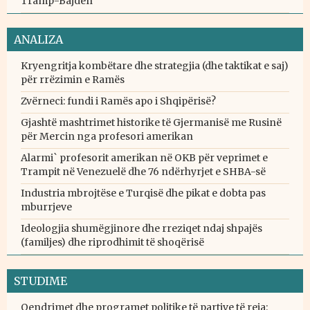
Tramp-Bajden
ANALIZA
Kryengritja kombëtare dhe strategjia (dhe taktikat e saj)
për rrëzimin e Ramës
Zvërneci: fundi i Ramës apo i Shqipërisë?
Gjashtë mashtrimet historike të Gjermanisë me Rusinë
për Mercin nga profesori amerikan
Alarmi` profesorit amerikan në OKB për veprimet e
Trampit në Venezuelë dhe 76 ndërhyrjet e SHBA-së
Industria mbrojtëse e Turqisë dhe pikat e dobta pas
mburrjeve
Ideologjia shumëgjinore dhe rreziqet ndaj shpajës
(familjes) dhe riprodhimit të shoqërisë
STUDIME
Qendrimet dhe programet politike të partive të reja: