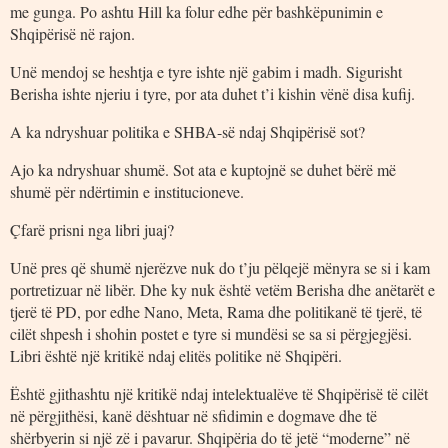
me gunga. Po ashtu Hill ka folur edhe për bashkëpunimin e
Shqipërisë në rajon.
Unë mendoj se heshtja e tyre ishte një gabim i madh. Sigurisht
Berisha ishte njeriu i tyre, por ata duhet t’i kishin vënë disa kufij.
A ka ndryshuar politika e SHBA-së ndaj Shqipërisë sot?
Ajo ka ndryshuar shumë. Sot ata e kuptojnë se duhet bërë më
shumë për ndërtimin e institucioneve.
Çfarë prisni nga libri juaj?
Unë pres që shumë njerëzve nuk do t’ju pëlqejë mënyra se si i kam
portretizuar në libër. Dhe ky nuk është vetëm Berisha dhe anëtarët e
tjerë të PD, por edhe Nano, Meta, Rama dhe politikanë të tjerë, të
cilët shpesh i shohin postet e tyre si mundësi se sa si përgjegjësi.
Libri është një kritikë ndaj elitës politike në Shqipëri.
Është gjithashtu një kritikë ndaj intelektualëve të Shqipërisë të cilët
në përgjithësi, kanë dështuar në sfidimin e dogmave dhe të
shërbyerin si një zë i pavarur. Shqipëria do të jetë “moderne” në