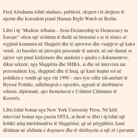
Fred Abrahams është studiues, publicist, ekspert i të drejtave të
njeriut dhe konsulent pranë Human Right Watch në Berlin.
Libri i tij “Modern Albania – from Dictatorship to Democracy in
Europe” ofron një vështrim të thellë në historinë e re të rënies së
regjimit komunist në Shqipëri dhe të sprovave dhe vuajtjeve që kaloi
vendi. Ai bazohet në përvojën personale të autorit, në më shumë se
njëzet vjet punë kërkimore dhe analizën e qindra e dokumenteve,
dikur sekrete, nga Shqipëria dhe SHBA, si dhe në intervista me
personalitete kyç, shqiptarë dhe të huaj, që kanë luajtur rol në
politikën e vendit që nga viti 1990 – mes tyre edhe ish-anëtarë të
Byrosë Politike, udhëheqësit e opozitës, agjentë të shërbimeve
sekrete, diplomatë, apo themeluesit e Ushtrisë Çlirimtare të
Kosovës.
Libri është botuar nga New York University Press. Në këtë
intervistë botuar nga gazeta DITA, ai thotë se libri i tij është një
kritikë ndaj intelektualëve të Shqipërisë, që në përgjithësi, kanë
dështuar në sfidimin e dogmave dhe të shërbyerin si një zë i pavarur.