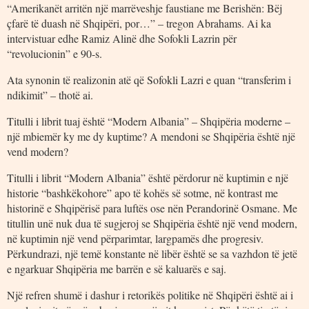
“Amerikanët arritën një marrëveshje faustiane me Berishën: Bëj
çfarë të duash në Shqipëri, por…” – tregon Abrahams. Ai ka
intervistuar edhe Ramiz Alinë dhe Sofokli Lazrin për
“revolucionin” e 90-s.
Ata synonin të realizonin atë që Sofokli Lazri e quan “transferim i
ndikimit” – thotë ai.
Titulli i librit tuaj është “Modern Albania” – Shqipëria moderne –
një mbiemër ky me dy kuptime? A mendoni se Shqipëria është një
vend modern?
Titulli i librit “Modern Albania” është përdorur në kuptimin e një
historie “bashkëkohore” apo të kohës së sotme, në kontrast me
historinë e Shqipërisë para luftës ose nën Perandorinë Osmane. Me
titullin unë nuk dua të sugjeroj se Shqipëria është një vend modern,
në kuptimin një vend përparimtar, largpamës dhe progresiv.
Përkundrazi, një temë konstante në libër është se sa vazhdon të jetë
e ngarkuar Shqipëria me barrën e së kaluarës e saj.
Një refren shumë i dashur i retorikës politike në Shqipëri është ai i