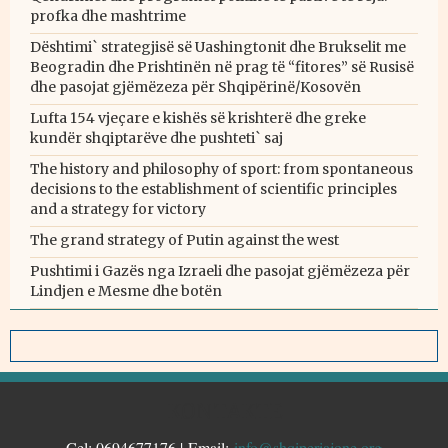
profka dhe mashtrime
Dështimi` strategjisë së Uashingtonit dhe Brukselit me
Beogradin dhe Prishtinën në prag të “fitores” së Rusisë
dhe pasojat gjëmëzeza për Shqipërinë/Kosovën
Lufta 154 vjeçare e kishës së krishterë dhe greke
kundër shqiptarëve dhe pushteti` saj
The history and philosophy of sport: from spontaneous
decisions to the establishment of scientific principles
and a strategy for victory
The grand strategy of Putin against the west
Pushtimi i Gazës nga Izraeli dhe pasojat gjëmëzeza për
Lindjen e Mesme dhe botën
KONTAKTE
Cel: 0694677176 | Email:
info@shqiperiajone.org