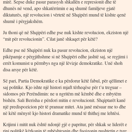
mirë. Sepse duke pasur parasysh shkallën e represionit dhe të
dhunës në vend, apo shkatërrimin e aq shumë familjeve gjatë
diktaturës, një revolucion i vërtetë në Shqipëri mund të kishte qenë
shumë i përgjakshëm.
Ju thoni që në Shqipëri edhe pse nuk kishte revolucion, ekziston një
“mit për revolucionin”. Cilat janë shkaqet për këtë?
Edhe pse në Shqipëri nuk ka pasur revolucion, ekziston një
pikëpamje e përgjithshme si në Shqipëri edhe jashtë saj, se regjimi i
errët komunist u përmbys nga një lëvizje demokratike. Unë shoh
disa arsye për këtë.
Së pari, Partia Demokratike e ka përdorur këtë fabul, për qëllimet e
saj politike. Kjo ishte një histori mjaft tërheqëse për t’u treguar –
sidomos për Perëndimin: ne u ngritëm më këmbë dhe e mbytëm
bishën. Sali Berisha e përdori mitin e revolucionit. Shqiptarët kanë
një predispozicion për të pranuar mitet. Ata janë mësuar me to dhe
në këtë mënyrë kjo histori dramatike mund të thithej me lehtësi.
Krijimi i mitit nuk është ndonjë gjë e papritur, për shkak se liderët e
rinj politikë kërkonin të mbështesnin dhe fuqizonin pushtetin e tyre.