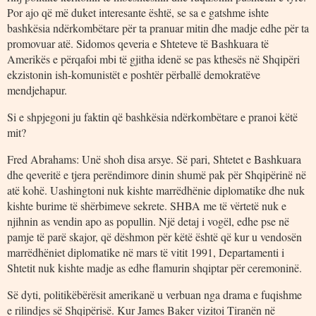
Por ajo që më duket interesante është, se sa e gatshme ishte
bashkësia ndërkombëtare për ta pranuar mitin dhe madje edhe për ta
promovuar atë. Sidomos qeveria e Shteteve të Bashkuara të
Amerikës e përqafoi mbi të gjitha idenë se pas kthesës në Shqipëri
ekzistonin ish-komunistët e poshtër përballë demokratëve
mendjehapur.
Si e shpjegoni ju faktin që bashkësia ndërkombëtare e pranoi këtë
mit?
Fred Abrahams: Unë shoh disa arsye. Së pari, Shtetet e Bashkuara
dhe qeveritë e tjera perëndimore dinin shumë pak për Shqipërinë në
atë kohë. Uashingtoni nuk kishte marrëdhënie diplomatike dhe nuk
kishte burime të shërbimeve sekrete. SHBA me të vërtetë nuk e
njihnin as vendin apo as popullin. Një detaj i vogël, edhe pse në
pamje të parë skajor, që dëshmon për këtë është që kur u vendosën
marrëdhëniet diplomatike në mars të vitit 1991, Departamenti i
Shtetit nuk kishte madje as edhe flamurin shqiptar për ceremoninë.
Së dyti, politikëbërësit amerikanë u verbuan nga drama e fuqishme
e rilindjes së Shqipërisë. Kur James Baker vizitoi Tiranën në