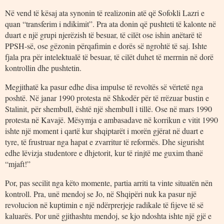
Në vend të kësaj ata synonin të realizonin atë që Sofokli Lazri e
quan “transferim i ndikimit”. Pra ata donin që pushteti të kalonte në
duart e një grupi njerëzish të besuar, të cilët ose ishin anëtarë të
PPSH-së, ose gëzonin përqafimin e dorës së ngrohtë të saj. Ishte
fjala pra për intelektualë të besuar, të cilët duhet të merrnin në dorë
kontrollin dhe pushtetin.
Megjithatë ka pasur edhe disa impulse të revoltës së vërtetë nga
poshtë. Në janar 1990 protesta në Shkodër për të rrëzuar bustin e
Stalinit, për shembull, është një shembull i tillë. Ose në mars 1990
protesta në Kavajë. Mësymja e ambasadave në korrikun e vitit 1990
ishte një moment i qartë kur shqiptarët i morën gjërat në duart e
tyre, të frustruar nga hapat e zvarritur të reformës. Dhe sigurisht
edhe lëvizja studentore e dhjetorit, kur të rinjtë me guxim thanë
“mjaft!”
Por, pas secilit nga këto momente, partia arriti ta vinte situatën nën
kontroll. Pra, unë mendoj se Jo, në Shqipëri nuk ka pasur një
revolucion në kuptimin e një ndërprerjeje radikale të fijeve të së
kaluarës. Por unë gjithashtu mendoj, se kjo ndoshta ishte një gjë e