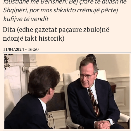
faustiane me Berishën: Bëj çfarë të duash në
Shqipëri, por mos shkakto rrëmujë përtej
kufijve të vendit
Dita (edhe gazetat paçaure zbulojnë
ndonjë fakt historik)
11/04/2024 - 16:50