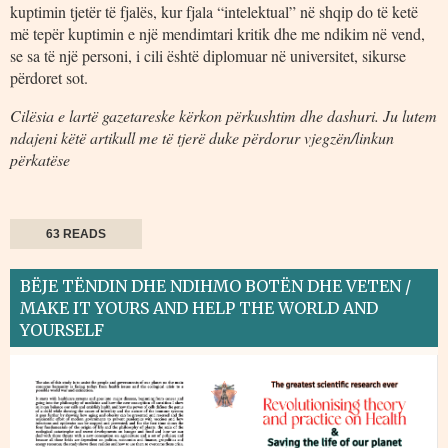
kuptimin tjetër të fjalës, kur fjala “intelektual” në shqip do të ketë
më tepër kuptimin e një mendimtari kritik dhe me ndikim në vend,
se sa të një personi, i cili është diplomuar në universitet, sikurse
përdoret sot.
Cilësia e lartë gazetareske kërkon përkushtim dhe dashuri. Ju lutem
ndajeni këtë artikull me të tjerë duke përdorur vjegzën/linkun
përkatëse
63 READS
BËJE TËNDIN DHE NDIHMO BOTËN DHE VETEN /
MAKE IT YOURS AND HELP THE WORLD AND
YOURSELF