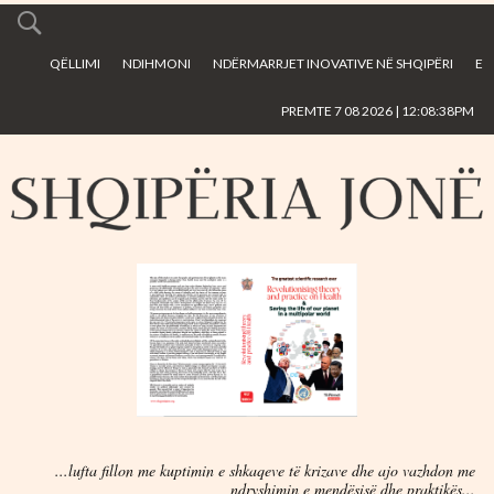
Skip to
main
QËLLIMI
NDIHMONI
NDËRMARRJET INOVATIVE NË SHQIPËRI
E
content
PREMTE 7 08 2026 | 12:08:38PM
...lufta fillon me kuptimin e shkaqeve të krizave dhe ajo vazhdon me
ndryshimin e mendësisë dhe praktikës...