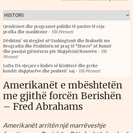
Qendrimet dhe programet politike të partive të reja:
profka dhe mashtrime
-
Ylli Përmeti
Dështimi` strategjisë së Uashingtonit dhe Brukselit me
Beogradin dhe Prishtinën në prag të “fitores” së Rusisë
dhe pasojat gjëmëzeza për Shqipërinë/Kosovën
-
Ylli
Përmeti
Lufta 154 vjeçare e kishës së krishterë dhe greke
kundër shqiptarëve dhe pushteti` saj
-
Ylli Përmeti
Amerikanët e mbështetën
me gjithë forcën Berishën
– Fred Abrahams
Amerikanët arritën një marrëveshje