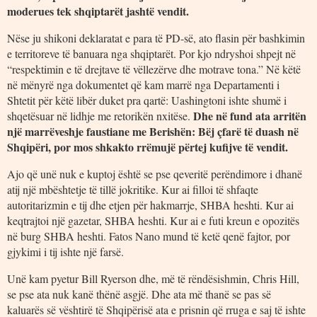
moderues tek shqiptarët jashtë vendit.
Nëse ju shikoni deklaratat e para të PD-së, ato flasin për bashkimin
e territoreve të banuara nga shqiptarët. Por kjo ndryshoi shpejt në
“respektimin e të drejtave të vëllezërve dhe motrave tona.” Në këtë
në mënyrë nga dokumentet që kam marrë nga Departamenti i
Shtetit për këtë libër duket pra qartë: Uashingtoni ishte shumë i
Dhe në fund ata arritën
shqetësuar në lidhje me retorikën nxitëse.
një marrëveshje faustiane me Berishën: Bëj çfarë të duash në
Shqipëri, por mos shkakto rrëmujë përtej kufijve të vendit.
Ajo që unë nuk e kuptoj është se pse qeveritë perëndimore i dhanë
atij një mbështetje të tillë jokritike. Kur ai filloi të shfaqte
autoritarizmin e tij dhe etjen për hakmarrje, SHBA heshti. Kur ai
keqtrajtoi një gazetar, SHBA heshti. Kur ai e futi kreun e opozitës
në burg SHBA heshti. Fatos Nano mund të ketë qenë fajtor, por
gjykimi i tij ishte një farsë.
Unë kam pyetur Bill Ryerson dhe, më të rëndësishmin, Chris Hill,
se pse ata nuk kanë thënë asgjë. Dhe ata më thanë se pas së
kaluarës së vështirë të Shqipërisë ata e prisnin që rruga e saj të ishte