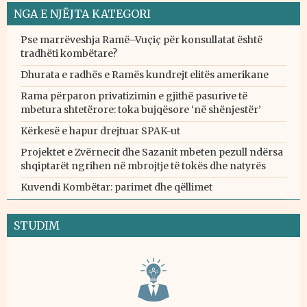
NGA E NJËJTA KATEGORI
Pse marrëveshja Ramë–Vuçiç për konsullatat është
tradhëti kombëtare?
Dhurata e radhës e Ramës kundrejt elitës amerikane
Rama përparon privatizimin e gjithë pasurive të
mbetura shtetërore: toka bujqësore ‘në shënjestër’
Kërkesë e hapur drejtuar SPAK-ut
Projektet e Zvërnecit dhe Sazanit mbeten pezull ndërsa
shqiptarët ngrihen në mbrojtje të tokës dhe natyrës
Kuvendi Kombëtar: parimet dhe qëllimet
STUDIM