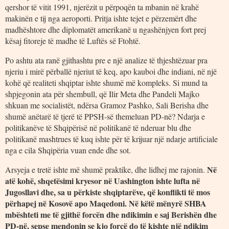
qershor të vitit 1991, njerëzit u përpoqën ta mbanin në krahë
makinën e tij nga aeroporti. Pritja ishte tejet e përzemërt dhe
madhështore dhe diplomatët amerikanë u ngashënjyen fort prej
kësaj fitoreje të madhe të Luftës së Ftohtë.
Po ashtu ata ranë gjithashtu pre e një analize të thjeshtëzuar pra
njeriu i mirë përballë njeriut të keq, apo kauboi dhe indiani, në një
kohë që realiteti shqiptar ishte shumë më kompleks. Si mund ta
shpjegonin ata për shembull, që Ilir Meta dhe Pandeli Majko
shkuan me socialistët, ndërsa Gramoz Pashko, Sali Berisha dhe
shumë anëtarë të tjerë të PPSH-së themeluan PD-në? Ndarja e
politikanëve të Shqipërisë në politikanë të nderuar blu dhe
politikanë mashtrues të kuq ishte për të krijuar një ndarje artificiale
nga e cila Shqipëria vuan ende dhe sot.
Në
Arsyeja e tretë ishte më shumë praktike, dhe lidhej me rajonin.
atë kohë, shqetësimi kryesor në Uashington ishte lufta në
Jugosllavi dhe, sa u përkiste shqiptarëve, që konflikti të mos
përhapej në Kosovë apo Maqedoni. Në këtë mënyrë SHBA
mbështeti me të gjithë forcën dhe ndikimin e saj Berishën dhe
PD-në, sepse mendonin se kjo forcë do të kishte një ndikim