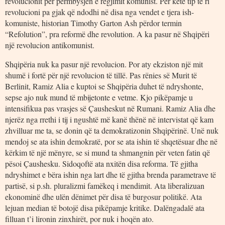
revolucionit për përmbysjen e regjimit komunist. Për këtë tip të ri
revolucioni pa gjak që ndodhi në disa nga vendet e tjera ish-
komuniste, historian Timothy Garton Ash përdor termin
“Refolution”, pra reformë dhe revolution. A ka pasur në Shqipëri
një revolucion antikomunist.
Shqipëria nuk ka pasur një revolucion. Por aty ekziston një mit
shumë i fortë për një revolucion të tillë. Pas rënies së Murit të
Berlinit, Ramiz Alia e kuptoi se Shqipëria duhet të ndryshonte,
sepse ajo nuk mund të mbijetonte e vetme. Kjo pikëpamje u
intensifikua pas vrasjes së Çausheskut në Rumani. Ramiz Alia dhe
njerëz nga rrethi i tij i ngushtë më kanë thënë në intervistat që kam
zhvilluar me ta, se donin që ta demokratizonin Shqipërinë. Unë nuk
mendoj se ata ishin demokratë, por se ata ishin të shqetësuar dhe në
kërkim të një mënyre, se si mund ta shmangnin për veten fatin që
pësoi Çaushesku. Sidoqoftë ata nxitën disa reforma. Të gjitha
ndryshimet e bëra ishin nga lart dhe të gjitha brenda parametrave të
partisë, si p.sh. pluralizmi famëkeq i mendimit. Ata liberalizuan
ekonominë dhe ulën dënimet për disa të burgosur politikë. Ata
lejuan median të botojë disa pikëpamje kritike. Dalëngadalë ata
filluan t’i lironin zinxhirët, por nuk i hoqën ato.