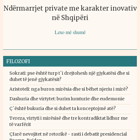
Ndërmarrjet private me karakter inovativ
në Shqipëri
Lexo më shumë
FILOZOFI
Sokrati: pse është turp t`i drejtohesh një gjykatësi dhe si
duhet të jenë gjykatësit?
Aristoteli: nga buron mirësia dhe si bëhet njeriu i mirë?
Dashuria dhe virtytet: burim lumturie dhe eudemonie
Ç`është bukuria dhe si duhet ta konceptojmë atë?
Tereza, virtyti i mirësisë dhe tre kontradiktat lidhur me
të varfërit
Çfarë nevojitet në retorikë - rasti i debatit presidencial