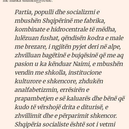
Partia, populli dhe socializmi e
mbushën Shqipërinë me fabrika,
kombinate e hidrocentrale të mëdha,
lulëzuan fushat, qëndisën kodra e male
me brezare, i ngjitën pyjet deri në alpe,
zhvilluan bagëtinë e bujqësinë që me aq
pasion u ka kënduar Naimi, e mbushën
vendin me shkolla, institucione
kulturore e shkencore, zhdukën
analfabetizmin, errësirën e
prapambetjen e së kaluarës dhe bënë që
kudo të vërshojë drita e diturisë, e
zhvillimit dhe e përparimit shkencor.
Shqipëria socialiste është sot i vetmi