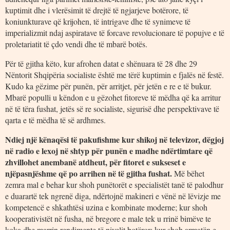
kuptimit dhe i vlerësimit të drejtë të ngjarjeve botërore, të
koniunkturave që krijohen, të intrigave dhe të synimeve të
imperializmit ndaj aspiratave të forcave revolucionare të popujve e të
proletariatit të çdo vendi dhe të mbarë botës.
Për të gjitha këto, kur afrohen datat e shënuara të 28 dhe 29
Nëntorit Shqipëria socialiste është me tërë kuptimin e fjalës në festë.
Kudo ka gëzime për punën, për arritjet, për jetën e re e të bukur.
Mbarë populli u këndon e u gëzohet fitoreve të mëdha që ka arritur
në të tëra fushat, jetës së re socialiste, sigurisë dhe perspektivave të
qarta e të mëdha të së ardhmes.
Ndiej një kënaqësi të pakufishme kur shikoj në televizor, dëgjoj
në radio e lexoj në shtyp për punën e madhe ndërtimtare që
zhvillohet anembanë atdheut, për fitoret e sukseset e
njëpasnjëshme që po arrihen në të gjitha fushat.
Më bëhet
zemra mal e behar kur shoh punëtorët e specialistët tanë të palodhur
e duarartë tek ngrenë diga, ndërtojnë makineri e vënë në lëvizje me
kompetencë e shkathtësi uzina e kombinate moderne; kur shoh
kooperativistët në fusha, në bregore e male tek u rrinë bimëve te
koka dhe marrin rendimente të nivelit botëror; kur shoh armatën e