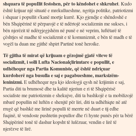
shquara të popuIlit festohen, për to këndohet e shkruhet
. Kudo
është krijuar një situatë e mrekullueshme, ngritja politike, patriotizmi
i shquar i popullit s'kanë mortje kurrë. Kjo gjendje e shëndoshë e
bën Shqipërinë të përparojë e të ndërtojë socializmin me sukses, i
bën njerëzit të ndërgjegjshëm në punë e në veprim, luftëtarë të
çështjes së madhe të socializmit e të komunizmit, e bën të madh e të
vogël ta duan me gjithë shpirt Partinë tonë heroike.
Të gjitha të mirat që krijuam e gëzojmë gjatë viteve të
socializmit, i solli Lufta Nacionalçlirimtare e popullit, e
udhëhequr nga Partia Komuniste, që është ndriçuar
kurdoherë nga busulla e saj e pagabueshme, marksizëm-
leninizmi.
E udhëhequr nga kjo ideologji qysh në krijimin e saj,
Partia diti ta brumosë dhe ta kalitë njeriun e ri të Shqipërisë
socialiste me patriotizmin e shekujve, diti ta bashkojë e ta mobilizojë
mbarë popullin në luftën e shenjtë për liri, diti ta udhëhiqte në atë
rrugë që bashkë me lirinë populli të merrte në duart e tij edhe
fuqinë, të vendoste pushtetin popullor dhe t'i hynte punës për ta bërë
Shqipërinë tonë të dashur kopsht të lulëzuar, vendin e lirë të
njerëzve të lirë.