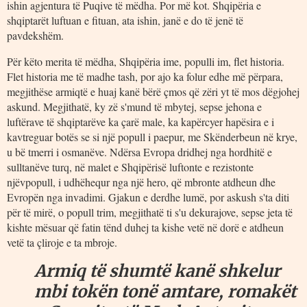
ishin agjentura të Puqive të mëdha. Por më kot. Shqipëria e
shqiptarët luftuan e fituan, ata ishin, janë e do të jenë të
pavdekshëm.
Për këto merita të mëdha, Shqipëria ime, populli im, flet historia.
Flet historia me të madhe tash, por ajo ka folur edhe më përpara,
megjithëse armiqtë e huaj kanë bërë çmos që zëri yt të mos dëgjohej
askund. Megjithatë, ky zë s'mund të mbytej, sepse jehona e
luftërave të shqiptarëve ka çarë male, ka kapërcyer hapësira e i
kavtreguar botës se si një popull i paepur, me Skënderbeun në krye,
u bë tmerri i osmanëve. Ndërsa Evropa dridhej nga hordhitë e
sulltanëve turq, në malet e Shqipërisë luftonte e rezistonte
njëvpopull, i udhëhequr nga një hero, që mbronte atdheun dhe
Evropën nga invadimi. Gjakun e derdhe lumë, por askush s'ta diti
për të mirë, o popull trim, megjithatë ti s'u dekurajove, sepse jeta të
kishte mësuar që fatin tënd duhej ta kishe vetë në dorë e atdheun
vetë ta çliroje e ta mbroje.
Armiq të shumtë kanë shkelur
mbi tokën tonë amtare, romakët