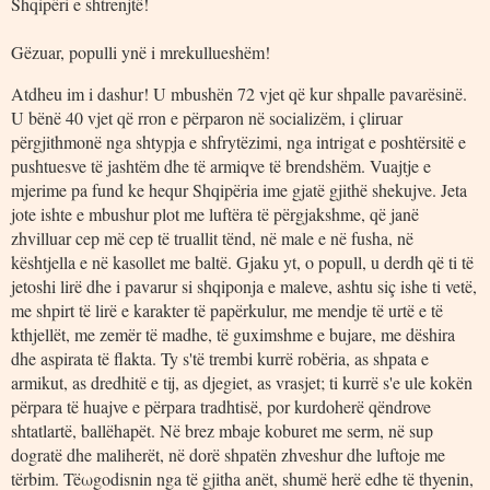
Shqipëri e shtrenjtë!
Gëzuar, populli ynë i mrekullueshëm!
Atdheu im i dashur! U mbushën 72 vjet që kur shpalle pavarësinë.
U bënë 40 vjet që rron e përparon në socializëm, i çliruar
përgjithmonë nga shtypja e shfrytëzimi, nga intrigat e poshtërsitë e
pushtuesve të jashtëm dhe të armiqve të brendshëm. Vuajtje e
mjerime pa fund ke hequr Shqipëria ime gjatë gjithë shekujve. Jeta
jote ishte e mbushur plot me luftëra të përgjakshme, që janë
zhvilluar cep më cep të truallit tënd, në male e në fusha, në
kështjella e në kasollet me baltë. Gjaku yt, o popull, u derdh që ti të
jetoshi lirë dhe i pavarur si shqiponja e maleve, ashtu siç ishe ti vetë,
me shpirt të lirë e karakter të papërkulur, me mendje të urtë e të
kthjellët, me zemër të madhe, të guximshme e bujare, me dëshira
dhe aspirata të flakta. Ty s'të trembi kurrë robëria, as shpata e
armikut, as dredhitë e tij, as djegiet, as vrasjet; ti kurrë s'e ule kokën
përpara të huajve e përpara tradhtisë, por kurdoherë qëndrove
shtatlartë, ballëhapët. Në brez mbaje koburet me serm, në sup
dogratë dhe maliherët, në dorë shpatën zhveshur dhe luftoje me
tërbim. Tëωgodisnin nga të gjitha anët, shumë herë edhe të thyenin,