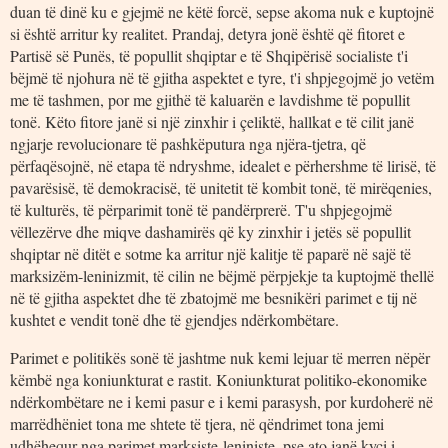
duan të dinë ku e gjejmë ne këtë forcë, sepse akoma nuk e kuptojnë
si është arritur ky realitet. Prandaj, detyra jonë është që fitoret e
Partisë së Punës, të popullit shqiptar e të Shqipërisë socialiste t'i
bëjmë të njohura në të gjitha aspektet e tyre, t'i shpjegojmë jo vetëm
me të tashmen, por me gjithë të kaluarën e lavdishme të popullit
tonë. Këto fitore janë si një zinxhir i çeliktë, hallkat e të cilit janë
ngjarje revolucionare të pashkëputura nga njëra-tjetra, që
përfaqësojnë, në etapa të ndryshme, idealet e përhershme të lirisë, të
pavarësisë, të demokracisë, të unitetit të kombit tonë, të mirëqenies,
të kulturës, të përparimit tonë të pandërprerë. T'u shpjegojmë
vëllezërve dhe miqve dashamirës që ky zinxhir i jetës së popullit
shqiptar në ditët e sotme ka arritur një kalitje të paparë në sajë të
marksizëm-leninizmit, të cilin ne bëjmë përpjekje ta kuptojmë thellë
në të gjitha aspektet dhe të zbatojmë me besnikëri parimet e tij në
kushtet e vendit tonë dhe të gjendjes ndërkombëtare.
Parimet e politikës sonë të jashtme nuk kemi lejuar të merren nëpër
këmbë nga koniunkturat e rastit. Koniunkturat politiko-ekonomike
ndërkombëtare ne i kemi pasur e i kemi parasysh, por kurdoherë në
marrëdhëniet tona me shtete të tjera, në qëndrimet tona jemi
udhëhequr nga parimet marksiste-leniniste, pse ato janë kyçi i