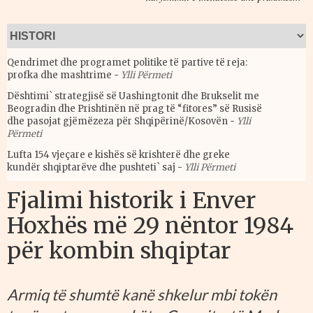
Qendrimet dhe programet politike të partive të reja:
profka dhe mashtrime
-
Ylli Përmeti
Dështimi` strategjisë së Uashingtonit dhe Brukselit me
Beogradin dhe Prishtinën në prag të “fitores” së Rusisë
dhe pasojat gjëmëzeza për Shqipërinë/Kosovën
-
Ylli
Përmeti
Lufta 154 vjeçare e kishës së krishterë dhe greke
kundër shqiptarëve dhe pushteti` saj
-
Ylli Përmeti
Fjalimi historik i Enver
Hoxhës më 29 nëntor 1984
për kombin shqiptar
Armiq të shumtë kanë shkelur mbi tokën