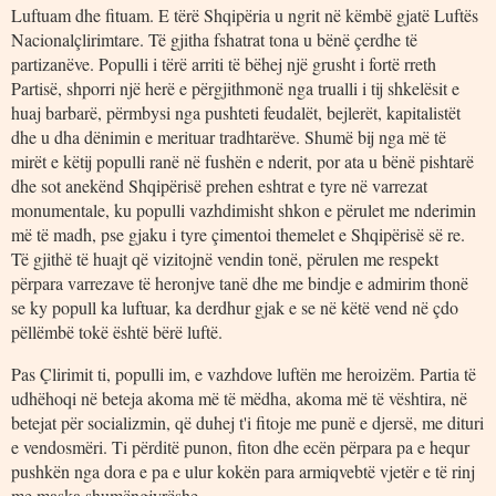
Luftuam dhe fituam. E tërë Shqipëria u ngrit në këmbë gjatë Luftës
Nacionalçlirimtare. Të gjitha fshatrat tona u bënë çerdhe të
partizanëve. Populli i tërë arriti të bëhej një grusht i fortë rreth
Partisë, shporri një herë e përgjithmonë nga trualli i tij shkelësit e
huaj barbarë, përmbysi nga pushteti feudalët, bejlerët, kapitalistët
dhe u dha dënimin e merituar tradhtarëve. Shumë bij nga më të
mirët e këtij populli ranë në fushën e nderit, por ata u bënë pishtarë
dhe sot anekënd Shqipërisë prehen eshtrat e tyre në varrezat
monumentale, ku populli vazhdimisht shkon e përulet me nderimin
më të madh, pse gjaku i tyre çimentoi themelet e Shqipërisë së re.
Të gjithë të huajt që vizitojnë vendin tonë, përulen me respekt
përpara varrezave të heronjve tanë dhe me bindje e admirim thonë
se ky popull ka luftuar, ka derdhur gjak e se në këtë vend në çdo
pëllëmbë tokë është bërë luftë.
Pas Çlirimit ti, populli im, e vazhdove luftën me heroizëm. Partia të
udhëhoqi në beteja akoma më të mëdha, akoma më të vështira, në
betejat për socializmin, që duhej t'i fitoje me punë e djersë, me dituri
e vendosmëri. Ti përditë punon, fiton dhe ecën përpara pa e hequr
pushkën nga dora e pa e ulur kokën para armiqvebtë vjetër e të rinj
me maska shumëngjyrëshe.