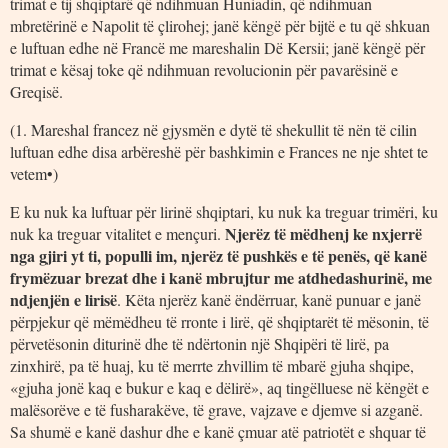
trimat e tij shqiptarë që ndihmuan Huniadin, që ndihmuan
mbretërinë e Napolit të çlirohej; janë këngë për bijtë e tu që shkuan
e luftuan edhe në Francë me mareshalin Dë Kersii; janë këngë për
trimat e kësaj toke që ndihmuan revolucionin për pavarësinë e
Greqisë.
(1. Mareshal francez në gjysmën e dytë të shekullit të nën të cilin
luftuan edhe disa arbëreshë për bashkimin e Frances ne nje shtet te
vetem•)
E ku nuk ka luftuar për lirinë shqiptari, ku nuk ka treguar trimëri, ku
Njerëz të mëdhenj ke nxjerrë
nuk ka treguar vitalitet e mençuri.
nga gjiri yt ti, populli im, njerëz të pushkës e të penës, që kanë
frymëzuar brezat dhe i kanë mbrujtur me atdhedashurinë, me
ndjenjën e lirisë
. Këta njerëz kanë ëndërruar, kanë punuar e janë
përpjekur që mëmëdheu të rronte i lirë, që shqiptarët të mësonin, të
përvetësonin diturinë dhe të ndërtonin një Shqipëri të lirë, pa
zinxhirë, pa të huaj, ku të merrte zhvillim të mbarë gjuha shqipe,
«gjuha jonë kaq e bukur e kaq e dëlirë», aq tingëlluese në këngët e
malësorëve e të fusharakëve, të grave, vajzave e djemve si azganë.
Sa shumë e kanë dashur dhe e kanë çmuar atë patriotët e shquar të