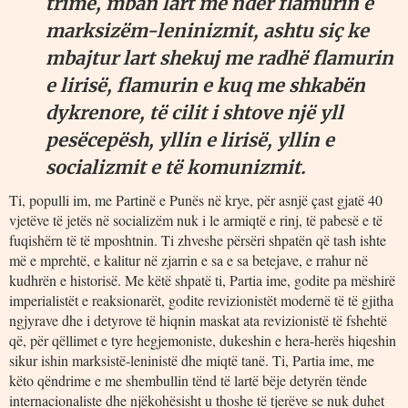
trime, mban lart me nder flamurin e
marksizëm-leninizmit, ashtu siç ke
mbajtur lart shekuj me radhë flamurin
e lirisë, flamurin e kuq me shkabën
dykrenore, të cilit i shtove një yll
pesëcepësh, yllin e lirisë, yllin e
socializmit e të komunizmit.
Ti, populli im, me Partinë e Punës në krye, për asnjë çast gjatë 40
vjetëve të jetës në socializëm nuk i le armiqtë e rinj, të pabesë e të
fuqishërn të të mposhtnin. Ti zhveshe përsëri shpatën që tash ishte
më e mprehtë, e kalitur në zjarrin e sa e sa betejave, e rrahur në
kudhrën e historisë. Me këtë shpatë ti, Partia ime, godite pa mëshirë
imperialistët e reaksionarët, godite revizionistët modernë të të gjitha
ngjyrave dhe i detyrove të hiqnin maskat ata revizionistë të fshehtë
që, për qëllimet e tyre hegjemoniste, dukeshin e hera-herës hiqeshin
sikur ishin marksistë-leninistë dhe miqtë tanë. Ti, Partia ime, me
këto qëndrime e me shembullin tënd të lartë bëje detyrën tënde
internacionaliste dhe njëkohësisht u thoshe të tjerëve se nuk duhet