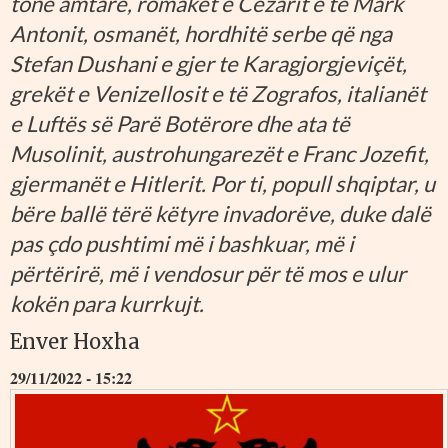
tonë amtare, romakët e Cezarit e të Mark
Antonit, osmanët, hordhitë serbe që nga
Stefan Dushani e gjer te Karagjorgjeviçët,
grekët e Venizellosit e të Zografos, italianët
e Luftës së Parë Botërore dhe ata të
Musolinit, austrohungarezët e Franc Jozefit,
gjermanët e Hitlerit. Por ti, popull shqiptar, u
bëre ballë tërë këtyre invadorëve, duke dalë
pas çdo pushtimi më i bashkuar, më i
përtërirë, më i vendosur për të mos e ulur
kokën para kurrkujt.
Enver Hoxha
29/11/2022 - 15:22