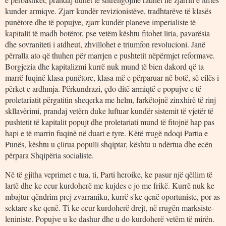
kunder armiqve. Zjarr kundër revizionistëve, tradhtarëve të klasës
punëtore dhe të popujve, zjarr kundër planeve imperialiste të
kapitalit të madh botëror, pse vetëm kështu fitohet liria, pavarësia
dhe sovraniteti i atdheut, zhvillohet e triumfon revolucioni. Janë
përralla ato që thuhen për marrjen e pushtetit nëpërmjet reformave.
Borgjezia dhe kapitalizmi kurrë nuk mund të bien dakord që ta
marrë fuqinë klasa punëtore, klasa më e përparuar në botë, së cilës i
përket e ardhmja. Përkundrazi, çdo ditë armiqtë e popujve e të
proletariatit përgatitin sheqerka me helm, farkëtojnë zinxhirë të rinj
skllavërimi, prandaj vetërn duke luftuar kundër sistemit të vjetër të
pushtetit të kapitalit popujt dhe proletariati mund të fitojnë hap pas
hapi e të marrin fuqinë në duart e tyre. Këtë rrugë ndoqi Partia e
Punës, kështu u çlirua populli shqiptar, kështu u ndërtua dhe ecën
përpara Shqipëria socialiste.
Në të gjitha veprimet e tua, ti, Parti heroike, ke pasur një qëllim të
lartë dhe ke ecur kurdoherë me kujdes e jo me frikë. Kurrë nuk ke
mbajtur qëndrim prej zvarraniku, kurrë s'ke qenë oportuniste, por as
sektare s'ke qenë. Ti ke ecur kurdoherë drejt, në rrugën marksiste-
leniniste. Popujve u ke dashur dhe u do kurdoherë vetëm të mirën.