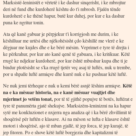
Marksistë-leninistët e vërtetë i ke dashur sinqerisht, i ke mbrojtur
deri në fund dhe kurdoherë kështu do t'i mbrosh. Fjalën tënde
kurdoherë e ke thënë hapur, butë kur duhej, por kur e ka dashur
puna ke ngritur tonin.
Ata që kanë gabuar je përpjekur t'i korrigjosh me durim, i ke
këshilluar me urtësi dhe njëkohësisht çdo këshillë me vlerë e ke
dëgjuar me kujdes dhe e ke bërë mësim. Veprimet e tyre të drejta i
ke përkrahur, por kur ato kanë qenë të gabuara, i ke kritikuar. Këtë
rrugë ke ndjekur kurdoherë, por kur është mbushur kupa dhe ti je
bindur plotësisht se s'ka rrugë tjetër veç asaj të luftës, nuk u trembe,
por u shpalle luftë armiqve dhe kurrë nuk e ke pushuar këtë luftë.
Këtë
Ne nuk jemi tërhequr e nuk u kemi bërë asnjë lëshim armiqve.
na e ka mësuar historia, na e kanë mësuar vuajtjet dhe
mjerimet jo vetëm tonat,
por të të gjithë popujve të botës, luftërat e
tyre të panumërta gjatë shekujve. Marksizëm-leninizmi na ka hapur
sytë me konkluzionet e nxjerra nga analiza që i ka bërë zhvillimit të
shoqërisë për luftën e klasave. Ai na mëson se lufta e klasave është
motori i shoqërisë, ajo të mban gjallë, të jep forca, të jep kurajë, të
jep fitoren. Po e shove këtë luftë borgjezia dhe kapitalizmi të