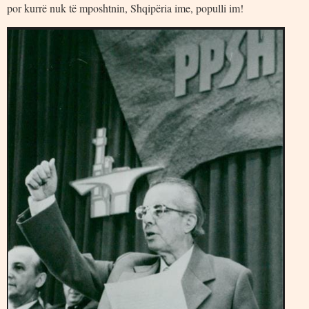
por kurrë nuk të mposhtnin, Shqipëria ime, populli im!