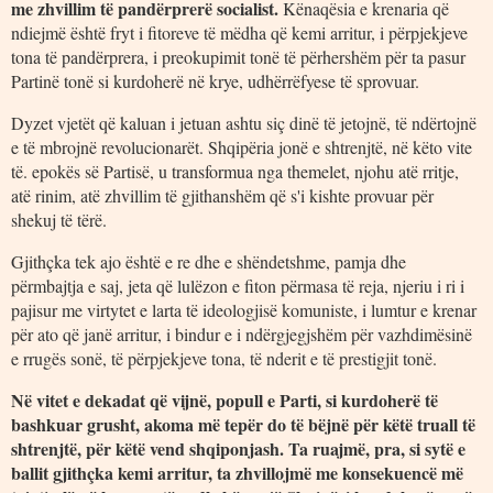
me zhvillim të pandërprerë socialist.
Kënaqësia e krenaria që
ndiejmë është fryt i fitoreve të mëdha që kemi arritur, i përpjekjeve
tona të pandërprera, i preokupimit tonë të përhershëm për ta pasur
Partinë tonë si kurdoherë në krye, udhërrëfyese të sprovuar.
Dyzet vjetët që kaluan i jetuan ashtu siç dinë të jetojnë, të ndërtojnë
e të mbrojnë revolucionarët. Shqipëria jonë e shtrenjtë, në këto vite
të. epokës së Partisë, u transformua nga themelet, njohu atë rritje,
atë rinim, atë zhvillim të gjithanshëm që s'i kishte provuar për
shekuj të tërë.
Gjithçka tek ajo është e re dhe e shëndetshme, pamja dhe
përmbajtja e saj, jeta që lulëzon e fiton përmasa të reja, njeriu i ri i
pajisur me virtytet e larta të ideologjisë komuniste, i lumtur e krenar
për ato që janë arritur, i bindur e i ndërgjegjshëm për vazhdimësinë
e rrugës sonë, të përpjekjeve tona, të nderit e të prestigjit tonë.
Në vitet e dekadat që vijnë, popull e Parti, si kurdoherë të
bashkuar grusht, akoma më tepër do të bëjnë për këtë truall të
shtrenjtë, për këtë vend shqiponjash. Ta ruajmë, pra, si sytë e
ballit gjithçka kemi arritur, ta zhvillojmë me konsekuencë më