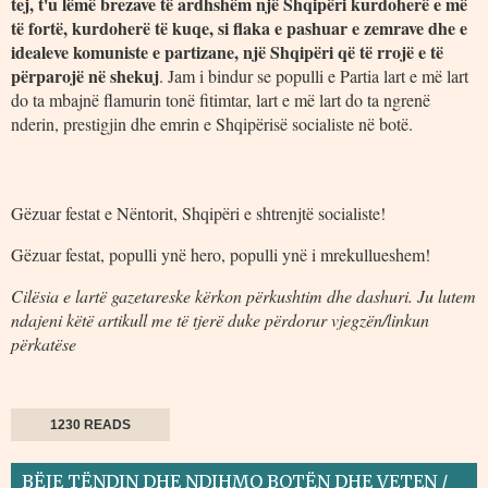
tej, t'u lëmë brezave të ardhshëm një Shqipëri kurdoherë e më
të fortë, kurdoherë të kuqe, si flaka e pashuar e zemrave dhe e
idealeve komuniste e partizane, një Shqipëri që të rrojë e të
përparojë në shekuj
. Jam i bindur se populli e Partia lart e më lart
do ta mbajnë flamurin tonë fitimtar, lart e më lart do ta ngrenë
nderin, prestigjin dhe emrin e Shqipërisë socialiste në botë.
Gëzuar festat e Nëntorit, Shqipëri e shtrenjtë socialiste!
Gëzuar festat, populli ynë hero, populli ynë i mrekullueshem!
Cilësia e lartë gazetareske kërkon përkushtim dhe dashuri. Ju lutem
ndajeni këtë artikull me të tjerë duke përdorur vjegzën/linkun
përkatëse
1230 READS
BËJE TËNDIN DHE NDIHMO BOTËN DHE VETEN /