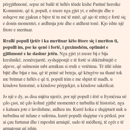
përgjithmonë, sepse në ballë të luftës tënde kishe Partinë heroike
Komuniste, që ti, popull, e nxore nga gjiri yt, e mbrojte dhe e
ushqeve me gjakun e bijve të tu më të mirë, që ajo të rritej e fortë siç
e donin momentet, e ardhmja jote dhe e atdheut tonë. Kjo ishte një
fitore e merituar.
Rrallë popull tjetër i ka merituar këto fitore siç i meriton ti,
populli im, pse ke qenë i fortë, i guximshëm, optimist e
gjithmonë e ke dashur jetën.
Nga gjiri yt nxore bij e bija
kreshnikë, zemërzjarrtë, syshqiponjë e të fortë si shkëmbinjtë e
alpeve, që sulmonin mbi armikun si rrufe e vetëtima. Të tillë ishin
bijtë dhe bijat e tua, që të prinë në beteja, që këngëve ua thanë tok
me britmat e luftës e që ti, popull trim e me shpirt të madh, u
këndove historinë, u këndove përpjekjet, u këndove sakrificat.
Jo një e dy, as disa mijëra njerëz, por një popull i tërë u frymëzua në
çdo çast, në çdo kohnë gjithë momentet e turbullta të historisë, nga
e kaluara jote e lavdishme, atdheu im. Kurrë koka e shqiptarit nuk u
turbullua në tufane e suferina, kurrë populli shqiptar s'u përkul, por
ai çau furtunat dhe i mposhti armiqtë, sado të mëdhenj, të egër e të
armatosur që ishin.