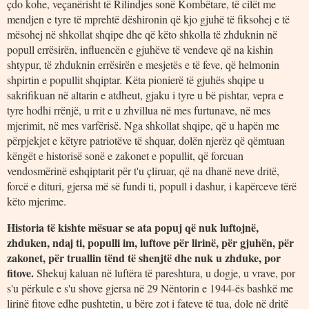
çdo kohe, veçanërisht të Rilindjes sonë Kombëtare, të cilët me
mendjen e tyre të mprehtë dëshironin që kjo gjuhë të fiksohej e të
mësohej në shkollat shqipe dhe që këto shkolla të zhduknin në
popull errësirën, influencën e gjuhëve të vendeve që na kishin
shtypur, të zhduknin errësirën e mesjetës e të feve, që helmonin
shpirtin e popullit shqiptar. Këta pionierë të gjuhës shqipe u
sakrifikuan në altarin e atdheut, gjaku i tyre u bë pishtar, vepra e
tyre hodhi rrënjë, u rrit e u zhvillua në mes furtunave, në mes
mjerimit, në mes varfërisë. Nga shkollat shqipe, që u hapën me
përpjekjet e këtyre patriotëve të shquar, dolën njerëz që qëmtuan
këngët e historisë sonë e zakonet e popullit, që forcuan
vendosmërinë eshqiptarit për t'u çliruar, që na dhanë neve dritë,
forcë e dituri, gjersa më së fundi ti, popull i dashur, i kapërceve tërë
këto mjerime.
Historia të kishte mësuar se ata popuj që nuk luftojnë,
zhduken, ndaj ti, populli im, luftove për lirinë, për gjuhën, për
zakonet, për truallin tënd të shenjtë dhe nuk u zhduke, por
fitove.
Shekuj kaluan në luftëra të pareshtura, u dogje, u vrave, por
s'u përkule e s'u shove gjersa në 29 Nëntorin e 1944-ës bashkë me
lirinë fitove edhe pushtetin, u bëre zot i fateve të tua, dole në dritë