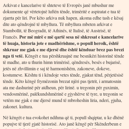
Arkivat e kancelarive të shteteve të Evropës janë mbushur me
dokumente që vërtetojnë luftën tënde, trimëritë e aspiratat e tua të
zjarrta për liri. Por këto arkiva nuk hapen, akoma edhe tash e kësaj
dite ato qëndrojnë të mbyllura. Të mbyllura mbeten arkivat e
Stambollit, të Beogradit, të Athinës, të Italisë, të Austrisë, të
Por më mirë e më qartë sesa në shkresat e kancelarive
Francës.
të huaja, historia jote e madhërishme, o popull heroik, është
shkruar me gjak e me djersë dhe është kënduar brez pas brezi
nga ti vetë.
Këngët e tua përshkruajnë me besnikëri historinë tënde
të madhe, ato u thurin himn trimërisë, qëndresës, besës e bujarisë,
jetës në zhvillimin e saj të harmonishëm, zakoneve, dokeve,
kostumeve. Kështu ti i këndoje vetes tënde, gjakut tënd, përjetësisë
tënde. Këto këngë frymëzonin brezat njëri pas tjetrit, i armatosnin
ata me dashurinë për atdheun, për lirinë. u tregonin për guximin,
vendosmërinë, palëkundshmërinë e gjyshërve të tyre, u tregonin se
vetëm me gjak e me djersë mund të mbroheshin liria, nderi, gjuha,
zakonet. kultura.
Në këngët e tua evokohet ndihma që ti, popull shqiptar, u ke dhënë
popujve të tjerë gjatë historisë. Ato janë këngë për Skënderbeun e