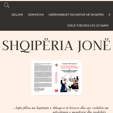
Skip to
main
QËLLIMI
NDIHMONI
NDËRMARRJET INOVATIVE NË SHQIPËRI
E
content
DJELË 9 08 2026 | 01:12:36AM
...lufta fillon me kuptimin e shkaqeve të krizave dhe ajo vazhdon me
ndryshimin e mendësisë dhe praktikës...