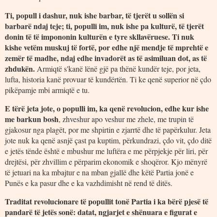
Ti, popull i dashur, nuk ishe barbar, të tjerët u sollën si
barbarë ndaj teje; ti, populli im, nuk ishe pa kulturë, të tjerët
donin të të impononin kulturën e tyre skllavëruese. Ti nuk
kishe vetëm muskuj të fortë, por edhe një mendje të mprehtë e
zemër të madhe, ndaj edhe invadorët as të asimiluan dot, as të
zhdukën.
Armiqtë s'kanë lënë gjë pa thënë kundër teje, por jeta,
lufta, historia kanë provuar të kundërtën. Ti ke qenë superior në çdo
pikëpamje mbi armiqtë e tu.
E tërë jeta jote, o populli im, ka qenë revolucion, edhe kur ishe
me barkun bosh
, zhveshur apo veshur me zhele, me trupin të
gjakosur nga plagët, por me shpirtin e zjarrtë dhe të papërkulur. Jeta
jote nuk ka qenë asnjë çast pa kuptim, përkundrazi, çdo vit, çdo ditë
e jetës tënde është e mbushur me luftëra e me përpjekje për liri, për
drejtësi, për zhvillim e përparim ekonomik e shoqëror. Kjo mënyrë
të jetuari na ka mbajtur e na mban gjallë dhe këtë Partia jonë e
Punës e ka pasur dhe e ka vazhdimisht në rend të ditës.
Traditat revolucionare të popullit tonë Partia i ka bërë pjesë të
pandarë të jetës sonë: datat, ngjarjet e shënuara e figurat e