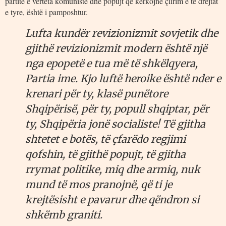
partitë e vërteta komuniste dhe popujt që kërkojnë çlirim e të drejtat
e tyre, është i pamposhtur.
Lufta kundër revizionizmit sovjetik dhe
gjithë revizionizmit modern është një
nga epopetë e tua më të shkëlqyera,
Partia ime. Kjo luftë heroike është nder e
krenari për ty, klasë punëtore
Shqipërisë, për ty, popull shqiptar, për
ty, Shqipëria jonë socialiste! Të gjitha
shtetet e botës, të çfarëdo regjimi
qofshin, të gjithë popujt, të gjitha
rrymat politike, miq dhe armiq, nuk
mund të mos pranojnë, që ti je
krejtësisht e pavarur dhe qëndron si
shkëmb graniti.