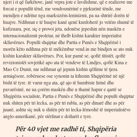
njeri i ri që farkëtove, janë vepra jote e lavdishme, që e realizove me
forcat e popullit tënd, me vendosmërinë e pjekurinë tënde, me
mendjen e ndritur nga marksizëm-leninizmi, pa ua shtrirë dorën të
huajve. Ndihmat e të huajve kanë qenë kurdoherë jo vetëm shumë të
kufizuara, por, siç e provoi jeta, ndonëse jepeshin nën maskën e
internacionalizmit proletar, në thelb kishin karakter imperialist
skllavërues. Populli shqiptar dhe Partia e Punës e Shqipërisë i
morën këto ndihma për të mëkëmbur vend.in me bindjen se ato nuk
kishin karakter skllavërues. Por, kur pamë se, qoftë titistët, qoftë
revizionistët sovjetikë apo ata të vendeve të Lindjes, qoftë Kina e
Mao Ce Dunit, me ndihmat që jepnin kishin qëllime të tjera.
armiqësore, robëruese ose synonin ta kthenin Shqipërinë në një
bisht të tyre. të varur nga ata, që ajo të humbiste lirinë dhe
pavarësinë, ne ua çorëm maskën dhe u thamë hapur e qartë se
Shqipëria socialiste, Partia e Punës e Shqipërisë dhe populli shqiptar
nuk shiten për tri lecka, as për tri rubla, as për dinarë dhe as për
juanë, ashtu siç nuk u shitën për tri lecka-lëmoshë të imperialistëve
anglo-amerikanë, për stërlinat e dollarët e tyre.
Për 40 vjet me radhë ti, Shqipëria