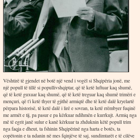
Vështirë të gjendet në botë një vend i vogël si Shqipëria jonë, me
një popull të tillë si popullivshqiptar, që të ketë luftuar kaq shumë,
që të ketë guxuar kaq shumë, që të ketë treguar kaq shumë trimëri e
mençuri, që t'i ketë thyer të gjithë armiqtë dhe të ketë dalë kryelartë
përpara historisë, të ketë dalë i lirë e sovran, ta ketë rrëmbyer fuqinë
me armët e tij, pa pasur e pa kërkuar ndihmën e kurrkujt. Armiq nga
më të egrit janë sulur e kanë kërkuar ta zhduknin këtë popull trim
nga faqja e dheut, ta fshinin Shqipërinë nga harta e botës, ta
copëtonin e ta ndanin në mes fqinjëve të saj, sundimtarët e të cilëve