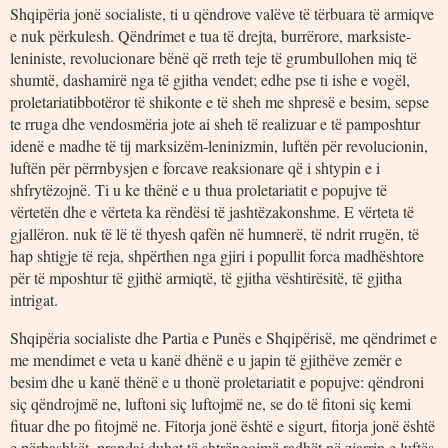
Shqipëria jonë socialiste, ti u qëndrove valëve të tërbuara të armiqve
e nuk përkulesh. Qëndrimet e tua të drejta, burrërore, marksiste-
leniniste, revolucionare bënë që rreth teje të grumbullohen miq të
shumtë, dashamirë nga të gjitha vendet; edhe pse ti ishe e vogël,
proletariatibbotëror të shikonte e të sheh me shpresë e besim, sepse
te rruga dhe vendosmëria jote ai sheh të realizuar e të pamposhtur
idenë e madhe të tij marksizëm-leninizmin, luftën për revolucionin,
luftën për përrnbysjen e forcave reaksionare që i shtypin e i
shfrytëzojnë. Ti u ke thënë e u thua proletariatit e popujve të
vërtetën dhe e vërteta ka rëndësi të jashtëzakonshme. E vërteta të
gjallëron. nuk të lë të thyesh qafën në humnerë, të ndrit rrugën, të
hap shtigje të reja, shpërthen nga gjiri i popullit forca madhështore
për të mposhtur të gjithë armiqtë, të gjitha vështirësitë, të gjitha
intrigat.
Shqipëria socialiste dhe Partia e Punës e Shqipërisë, me qëndrimet e
me mendimet e veta u kanë dhënë e u japin të gjithëve zemër e
besim dhe u kanë thënë e u thonë proletariatit e popujve: qëndroni
siç qëndrojmë ne, luftoni siç luftojmë ne, se do të fitoni siç kemi
fituar dhe po fitojmë ne. Fitorja jonë është e sigurt, fitorja jonë është
e përbashkët, prandaj duhet të shtrëngojmë radhët në zjarrin e luftës