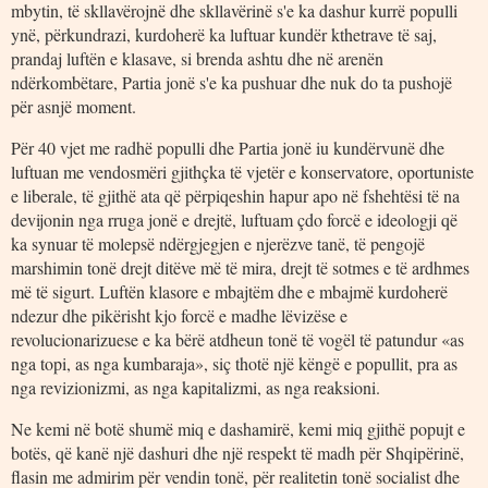
mbytin, të skllavërojnë dhe skllavërinë s'e ka dashur kurrë populli
ynë, përkundrazi, kurdoherë ka luftuar kundër kthetrave të saj,
prandaj luftën e klasave, si brenda ashtu dhe në arenën
ndërkombëtare, Partia jonë s'e ka pushuar dhe nuk do ta pushojë
për asnjë moment.
Për 40 vjet me radhë populli dhe Partia jonë iu kundërvunë dhe
luftuan me vendosmëri gjithçka të vjetër e konservatore, oportuniste
e liberale, të gjithë ata që përpiqeshin hapur apo në fshehtësi të na
devijonin nga rruga jonë e drejtë, luftuam çdo forcë e ideologji që
ka synuar të molepsë ndërgjegjen e njerëzve tanë, të pengojë
marshimin tonë drejt ditëve më të mira, drejt të sotmes e të ardhmes
më të sigurt. Luftën klasore e mbajtëm dhe e mbajmë kurdoherë
ndezur dhe pikërisht kjo forcë e madhe lëvizëse e
revolucionarizuese e ka bërë atdheun tonë të vogël të patundur «as
nga topi, as nga kumbaraja», siç thotë një këngë e popullit, pra as
nga revizionizmi, as nga kapitalizmi, as nga reaksioni.
Ne kemi në botë shumë miq e dashamirë, kemi miq gjithë popujt e
botës, që kanë një dashuri dhe një respekt të madh për Shqipërinë,
flasin me admirim për vendin tonë, për realitetin tonë socialist dhe