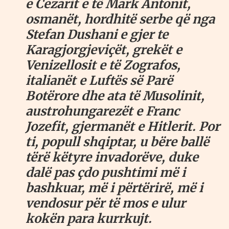
e Cezarit e të Mark Antonit,
osmanët, hordhitë serbe që nga
Stefan Dushani e gjer te
Karagjorgjeviçët, grekët e
Venizellosit e të Zografos,
italianët e Luftës së Parë
Botërore dhe ata të Musolinit,
austrohungarezët e Franc
Jozefit, gjermanët e Hitlerit. Por
ti, popull shqiptar, u bëre ballë
tërë këtyre invadorëve, duke
dalë pas çdo pushtimi më i
bashkuar, më i përtërirë, më i
vendosur për të mos e ulur
kokën para kurrkujt.