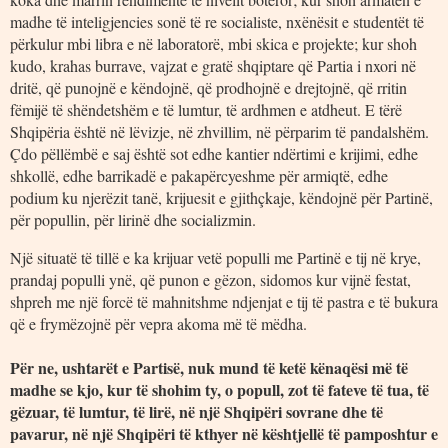
madhe të inteligjencies sonë të re socialiste, nxënësit e studentët të
përkulur mbi libra e në laboratorë, mbi skica e projekte; kur shoh
kudo, krahas burrave, vajzat e gratë shqiptare që Partia i nxori në
dritë, që punojnë e këndojnë, që prodhojnë e drejtojnë, që rritin
fëmijë të shëndetshëm e të lumtur, të ardhmen e atdheut. E tërë
Shqipëria është në lëvizje, në zhvillim, në përparim të pandalshëm.
Çdo pëllëmbë e saj është sot edhe kantier ndërtimi e krijimi, edhe
shkollë, edhe barrikadë e pakapërcyeshme për armiqtë, edhe
podium ku njerëzit tanë, krijuesit e gjithçkaje, këndojnë për Partinë,
për popullin, për lirinë dhe socializmin.
Një situatë të tillë e ka krijuar vetë populli me Partinë e tij në krye,
prandaj populli ynë, që punon e gëzon, sidomos kur vijnë festat,
shpreh me një forcë të mahnitshme ndjenjat e tij të pastra e të bukura
që e frymëzojnë për vepra akoma më të mëdha.
Për ne, ushtarët e Partisë, nuk mund të ketë kënaqësi më të
madhe se kjo, kur të shohim ty, o popull, zot të fateve të tua, të
gëzuar, të lumtur, të lirë, në një Shqipëri sovrane dhe të
pavarur, në një Shqipëri të kthyer në kështjellë të pamposhtur e