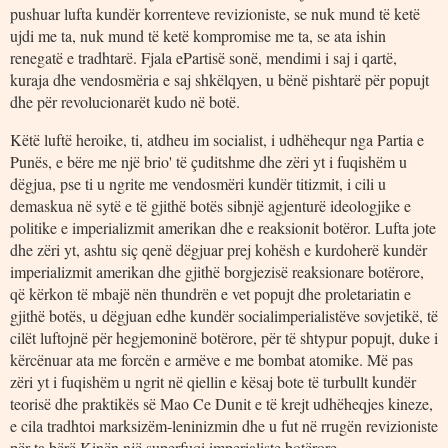
pushuar lufta kundër korrenteve revizioniste, se nuk mund të ketë
ujdi me ta, nuk mund të ketë kompromise me ta, se ata ishin
renegatë e tradhtarë. Fjala ePartisë sonë, mendimi i saj i qartë,
kuraja dhe vendosmëria e saj shkëlqyen, u bënë pishtarë për popujt
dhe për revolucionarët kudo në botë.
Këtë luftë heroike, ti, atdheu im socialist, i udhëhequr nga Partia e
Punës, e bëre me një brio' të çuditshme dhe zëri yt i fuqishëm u
dëgjua, pse ti u ngrite me vendosmëri kundër titizmit, i cili u
demaskua në sytë e të gjithë botës sibnjë agjenturë ideologjike e
politike e imperializmit amerikan dhe e reaksionit botëror. Lufta jote
dhe zëri yt, ashtu siç qenë dëgjuar prej kohësh e kurdoherë kundër
imperializmit amerikan dhe gjithë borgjezisë reaksionare botërore,
që kërkon të mbajë nën thundrën e vet popujt dhe proletariatin e
gjithë botës, u dëgjuan edhe kundër socialimperialistëve sovjetikë, të
cilët luftojnë për hegjemoninë botërore, për të shtypur popujt, duke i
kërcënuar ata me forcën e armëve e me bombat atomike. Më pas
zëri yt i fuqishëm u ngrit në qiellin e kësaj bote të turbullt kundër
teorisë dhe praktikës së Mao Ce Dunit e të krejt udhëheqjes kineze,
e cila tradhtoi marksizëm-leninizmin dhe u fut në rrugën revizioniste
për ta bërë Kinën një superfuqi imperialiste botërore.