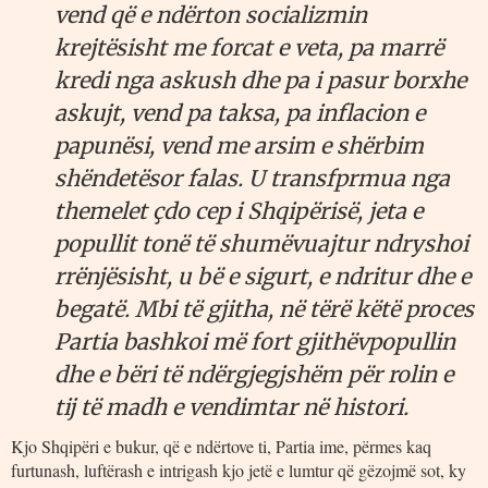
vend që e ndërton socializmin
krejtësisht me forcat e veta, pa marrë
kredi nga askush dhe pa i pasur borxhe
askujt, vend pa taksa, pa inflacion e
papunësi, vend me arsim e shërbim
shëndetësor falas. U transfprmua nga
themelet çdo cep i Shqipërisë, jeta e
popullit tonë të shumëvuajtur ndryshoi
rrënjësisht, u bë e sigurt, e ndritur dhe e
begatë. Mbi të gjitha, në tërë këtë proces
Partia bashkoi më fort gjithëvpopullin
dhe e bëri të ndërgjegjshëm për rolin e
tij të madh e vendimtar në histori.
Kjo Shqipëri e bukur, që e ndërtove ti, Partia ime, përmes kaq
furtunash, luftërash e intrigash kjo jetë e lumtur që gëzojmë sot, ky