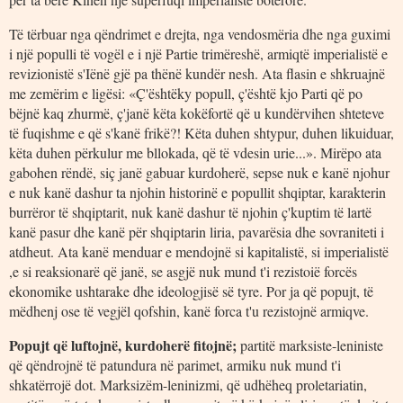
Të tërbuar nga qëndrimet e drejta, nga vendosmëria dhe nga guximi
i një populli të vogël e i një Partie trimëreshë, armiqtë imperialistë e
revizionistë s'Iënë gjë pa thënë kundër nesh. Ata flasin e shkruajnë
me zemërim e ligësi: «Ç'ështëky popull, ç'është kjo Parti që po
bëjnë kaq zhurmë, ç'janë këta kokëfortë që u kundërvihen shteteve
të fuqishme e që s'kanë frikë?! Këta duhen shtypur, duhen likuiduar,
këta duhen përkulur me bllokada, që të vdesin urie...». Mirëpo ata
gabohen rëndë, siç janë gabuar kurdoherë, sepse nuk e kanë njohur
e nuk kanë dashur ta njohin historinë e popullit shqiptar, karakterin
burrëror të shqiptarit, nuk kanë dashur të njohin ç'kuptim të lartë
kanë pasur dhe kanë për shqiptarin liria, pavarësia dhe sovraniteti i
atdheut. Ata kanë menduar e mendojnë si kapitalistë, si imperialistë
,e si reaksionarë që janë, se asgjë nuk mund t'i rezistoië forcës
ekonomike ushtarake dhe ideologjisë së tyre. Por ja që popujt, të
mëdhenj ose të vegjël qofshin, kanë forca t'u rezistojnë armiqve.
Popujt që luftojnë, kurdoherë fitojnë;
partitë marksiste-leniniste
që qëndrojnë të patundura në parimet, armiku nuk mund t'i
shkatërrojë dot. Marksizëm-leninizmi, që udhëheq proletariatin,