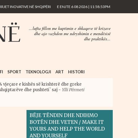
JET INOVATIVE NË SHQIPËRI
E ENJTE 6 08 2026 | 11:58:53PM
...lufta fillon me kuptimin e shkaqeve të krizave
dhe ajo vazhdon me ndryshimin e mendësisë
dhe praktikës...
FI
SPORT
TEKNOLOGJI
ART
HISTORI
4 vjeçare e kishës së krishterë dhe greke
shqiptarëve dhe pushteti` saj
-
Ylli Përmeti
BËJE TËNDIN DHE NDIHMO
BOTËN DHE VETEN / MAKE IT
YOURS AND HELP THE WORLD
AND YOURSELF