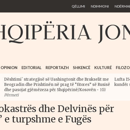
Skip to
QËLLIMI
NDIHMONI
NDËRMARR
main
content
OPINION
EDITORIAL
REPORTAZH
SHKENCË
KULTURË
FILOZO
Dështimi` strategjisë së Uashingtonit dhe Brukselit me
Lufta 15
Beogradin dhe Prishtinën në prag të “fitores” së Rusisë
kundër 
dhe pasojat gjëmëzeza për Shqipërinë/Kosovën
-
Ylli
Përmeti
rokastrës dhe Delvinës për
a’ e turpshme e Fugës