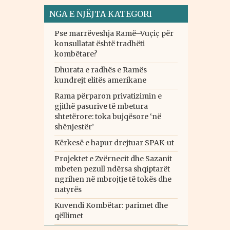
NGA E NJËJTA KATEGORI
Pse marrëveshja Ramë–Vuçiç për
konsullatat është tradhëti
kombëtare?
Dhurata e radhës e Ramës
kundrejt elitës amerikane
Rama përparon privatizimin e
gjithë pasurive të mbetura
shtetërore: toka bujqësore ‘në
shënjestër’
Kërkesë e hapur drejtuar SPAK-ut
Projektet e Zvërnecit dhe Sazanit
mbeten pezull ndërsa shqiptarët
ngrihen në mbrojtje të tokës dhe
natyrës
Kuvendi Kombëtar: parimet dhe
qëllimet