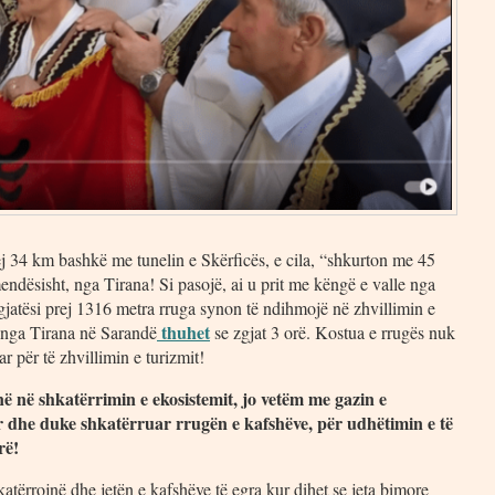
j 34 km bashkë me tunelin e Skërficës, e cila, “shkurton me 45
dësisht, nga Tirana! Si pasojë, ai u prit me këngë e valle nga
gjatësi prej 1316 metra rruga synon të ndihmojë në zhvillimin e
thuhet
i nga Tirana në Sarandë
se zgjat 3 orë. Kostua e rrugës nuk
r për të zhvillimin e turizmit!
 në shkatërrimin e ekosistemit, jo vetëm me gazin e
 dhe duke shkatërruar rrugën e kafshëve, për udhëtimin e të
rë!
tërrojnë dhe jetën e kafshëve të egra kur dihet se jeta bimore