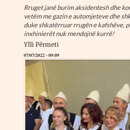
Rruget janë burim aksidentesh dhe kon
vetëm me gazin e automjeteve dhe shk
duke shkatërruar rrugën e kafshëve, pë
inxhinierët nuk mendojnë kurrë!
Ylli Përmeti
07/07/2022 - 09:09