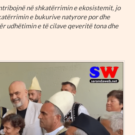
tribojnë në shkatërrimin e ekosistemit, jo
atërrimin e bukurive natyrore por dhe
r udhëtimin e të cilave qeveritë tona dhe