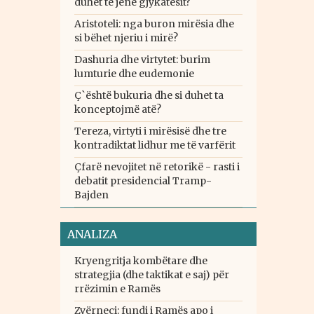
duhet të jenë gjykatësit?
Aristoteli: nga buron mirësia dhe
si bëhet njeriu i mirë?
Dashuria dhe virtytet: burim
lumturie dhe eudemonie
Ç`është bukuria dhe si duhet ta
konceptojmë atë?
Tereza, virtyti i mirësisë dhe tre
kontradiktat lidhur me të varfërit
Çfarë nevojitet në retorikë - rasti i
debatit presidencial Tramp-
Bajden
ANALIZA
Kryengritja kombëtare dhe
strategjia (dhe taktikat e saj) për
rrëzimin e Ramës
Zvërneci: fundi i Ramës apo i