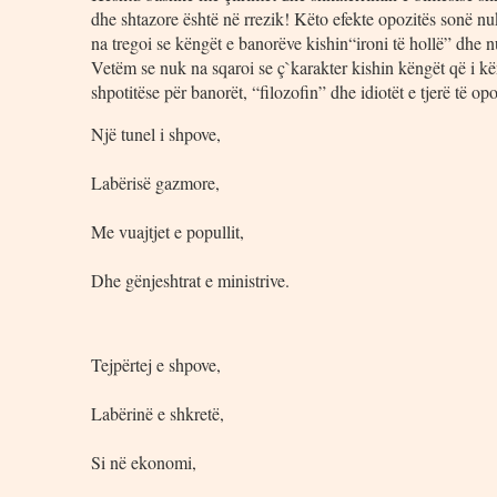
dhe shtazore është në rrezik! Këto efekte opozitës sonë nu
na tregoi se këngët e banorëve kishin“ironi të hollë” dhe n
Vetëm se nuk na sqaroi se ç`karakter kishin këngët që i kë
shpotitëse për banorët, “filozofin” dhe idiotët e tjerë të opo
Një tunel i shpove,
Labërisë gazmore,
Me vuajtjet e popullit,
Dhe gënjeshtrat e ministrive.
Tejpërtej e shpove,
Labërinë e shkretë,
Si në ekonomi,