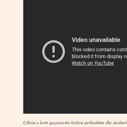
Cilësia e lartë gazetareske kërkon përkushtim dhe dashuri.