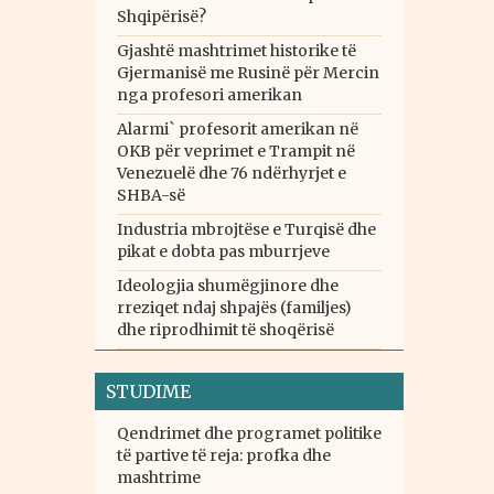
Shqipërisë?
Gjashtë mashtrimet historike të
Gjermanisë me Rusinë për Mercin
nga profesori amerikan
Alarmi` profesorit amerikan në
OKB për veprimet e Trampit në
Venezuelë dhe 76 ndërhyrjet e
SHBA-së
Industria mbrojtëse e Turqisë dhe
pikat e dobta pas mburrjeve
Ideologjia shumëgjinore dhe
rreziqet ndaj shpajës (familjes)
dhe riprodhimit të shoqërisë
STUDIME
Qendrimet dhe programet politike
të partive të reja: profka dhe
mashtrime