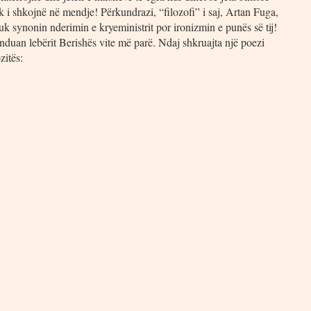
k i shkojnë në mendje! Përkundrazi, “filozofi” i saj, Artan Fuga,
uk synonin nderimin e kryeministrit por ironizmin e punës së tij!
nduan lebërit Berishës vite më parë. Ndaj shkruajta një poezi
zitës: