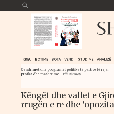
KREU
BOTIME
BOTA
VENDI
STUDIME
ANALIZË
Qendrimet dhe programet politike të partive të reja:
profka dhe mashtrime
-
Ylli Përmeti
Këngët dhe vallet e Gji
rrugën e re dhe ‘opozit