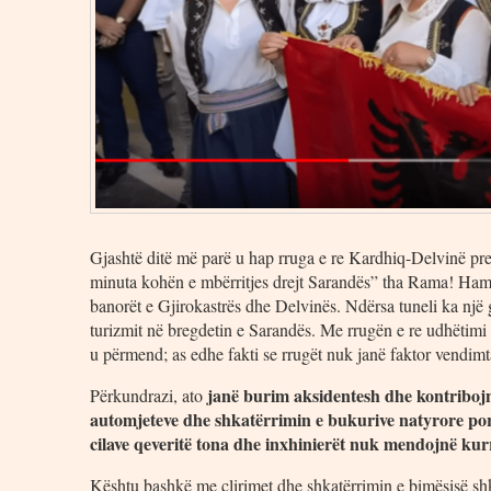
Gjashtë ditë më parë u hap rruga e re Kardhiq-Delvinë pre
minuta kohën e mbërritjes drejt Sarandës” tha Rama! Hamen
banorët e Gjirokastrës dhe Delvinës. Ndërsa tuneli ka një 
turizmit në bregdetin e Sarandës. Me rrugën e re udhëtim
u përmend; as edhe fakti se rrugët nuk janë faktor vendimta
janë burim aksidentesh dhe kontribojnë
Përkundrazi, ato
automjeteve dhe shkatërrimin e bukurive natyrore por
cilave qeveritë tona dhe inxhinierët nuk mendojnë kur
Kështu bashkë me çlirimet dhe shkatërrimin e bimësisë shka