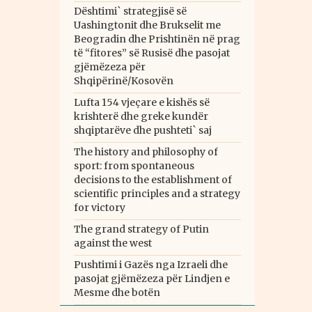
Dështimi` strategjisë së
Uashingtonit dhe Brukselit me
Beogradin dhe Prishtinën në prag
të “fitores” së Rusisë dhe pasojat
gjëmëzeza për
Shqipërinë/Kosovën
Lufta 154 vjeçare e kishës së
krishterë dhe greke kundër
shqiptarëve dhe pushteti` saj
The history and philosophy of
sport: from spontaneous
decisions to the establishment of
scientific principles and a strategy
for victory
The grand strategy of Putin
against the west
Pushtimi i Gazës nga Izraeli dhe
pasojat gjëmëzeza për Lindjen e
Mesme dhe botën