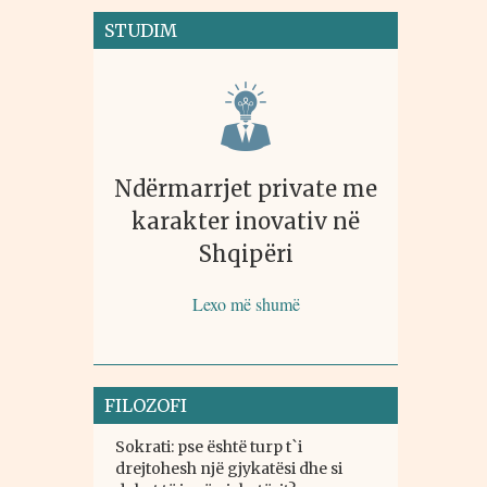
STUDIM
Ndërmarrjet private me
karakter inovativ në
Shqipëri
Lexo më shumë
FILOZOFI
Sokrati: pse është turp t`i
drejtohesh një gjykatësi dhe si