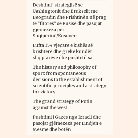
Dështimi` strategjisë së
Uashingtonit dhe Brukselit me
Beogradin dhe Prishtinën në prag
të “fitores” së Rusisë dhe pasojat
gjëmëzeza për
Shqipërinë/Kosovën
Lufta 154 vjeçare e kishës së
krishterë dhe greke kundër
shqiptarëve dhe pushteti` saj
The history and philosophy of
sport: from spontaneous
decisions to the establishment of
scientific principles and a strategy
for victory
The grand strategy of Putin
against the west
Pushtimi i Gazës nga Izraeli dhe
pasojat gjëmëzeza për Lindjen e
Mesme dhe botën