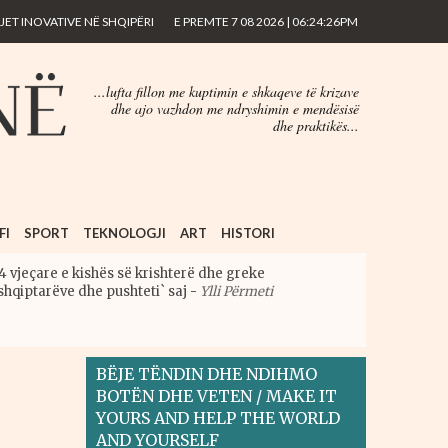
ET INOVATIVE NË SHQIPËRI
E PREMTE 7 08 2026 | 06:24:26PM
...lufta fillon me kuptimin e shkaqeve të krizave
dhe ajo vazhdon me ndryshimin e mendësisë
dhe praktikës...
FI
SPORT
TEKNOLOGJI
ART
HISTORI
4 vjeçare e kishës së krishterë dhe greke
shqiptarëve dhe pushteti` saj
-
Ylli Përmeti
BËJE TËNDIN DHE NDIHMO
BOTËN DHE VETEN / MAKE IT
YOURS AND HELP THE WORLD
AND YOURSELF