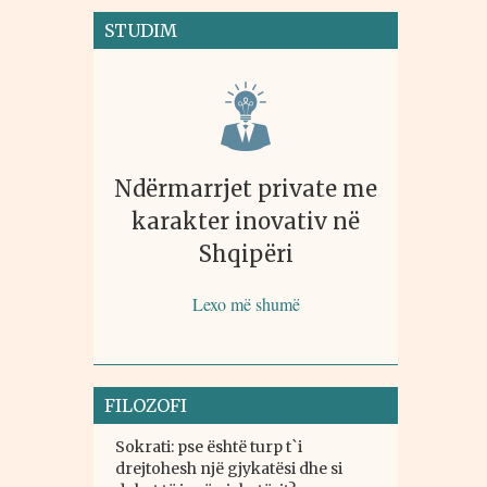
STUDIM
Ndërmarrjet private me
karakter inovativ në
Shqipëri
Lexo më shumë
FILOZOFI
Sokrati: pse është turp t`i
drejtohesh një gjykatësi dhe si