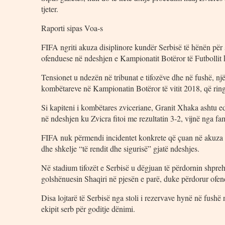
tjeter.
Raporti sipas Voa-s
FIFA ngriti akuza disiplinore kundër Serbisë të hënën për sje
ofenduese në ndeshjen e Kampionatit Botëror të Futbollit 
Tensionet u ndezën në tribunat e tifozëve dhe në fushë, një
kombëtareve në Kampionatin Botëror të vitit 2018, që ringja
Si kapiteni i kombëtares zviceriane, Granit Xhaka ashtu 
në ndeshjen ku Zvicra fitoi me rezultatin 3-2, vijnë nga fa
FIFA nuk përmendi incidentet konkrete që çuan në akuza pë
dhe shkelje “të rendit dhe sigurisë” gjatë ndeshjes.
Në stadium tifozët e Serbisë u dëgjuan të përdornin shpre
golshënuesin Shaqiri në pjesën e parë, duke përdorur ofend
Disa lojtarë të Serbisë nga stoli i rezervave hynë në fushë
ekipit serb për goditje dënimi.