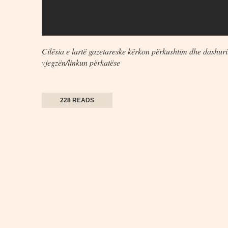
Cilësia e lartë gazetareske kërkon përkushtim dhe dashuri.
vjegzën/linkun përkatëse
228 READS