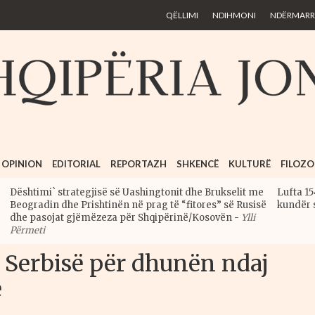
Skip to
QËLLIMI
NDIHMONI
NDËRMARRJ
main
content
OPINION
EDITORIAL
REPORTAZH
SHKENCË
KULTURË
FILOZO
Dështimi` strategjisë së Uashingtonit dhe Brukselit me
Lufta 15
Beogradin dhe Prishtinën në prag të “fitores” së Rusisë
kundër 
dhe pasojat gjëmëzeza për Shqipërinë/Kosovën
-
Ylli
Përmeti
 Serbisë për dhunën ndaj
e