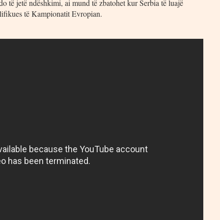
do të jetë ndëshkimi, ai mund të zbatohet kur Serbia të luajë
ifikues të Kampionatit Evropian.