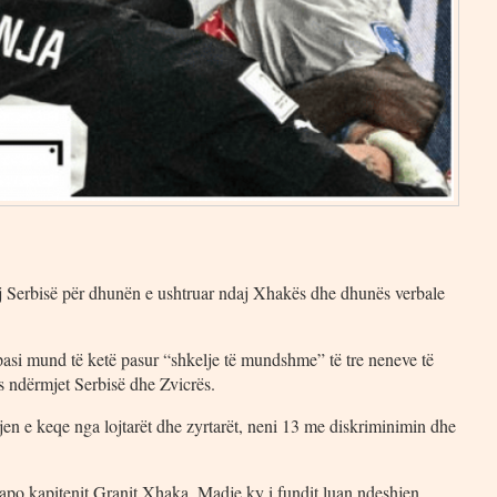
aj Serbisë për dhunën e ushtruar ndaj Xhakës dhe dhunës verbale
pasi mund të ketë pasur “shkelje të mundshme” të tre neneve të
s ndërmjet Serbisë dhe Zvicrës.
jen e keqe nga lojtarët dhe zyrtarët, neni 13 me diskriminimin dhe
 apo kapitenit Granit Xhaka. Madje ky i fundit luan ndeshjen