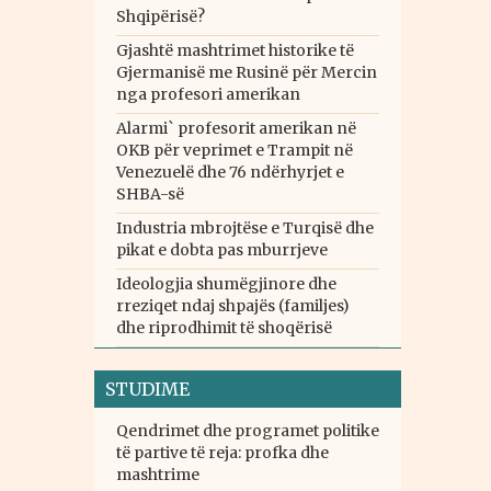
Shqipërisë?
Gjashtë mashtrimet historike të
Gjermanisë me Rusinë për Mercin
nga profesori amerikan
Alarmi` profesorit amerikan në
OKB për veprimet e Trampit në
Venezuelë dhe 76 ndërhyrjet e
SHBA-së
Industria mbrojtëse e Turqisë dhe
pikat e dobta pas mburrjeve
Ideologjia shumëgjinore dhe
rreziqet ndaj shpajës (familjes)
dhe riprodhimit të shoqërisë
STUDIME
Qendrimet dhe programet politike
të partive të reja: profka dhe
mashtrime