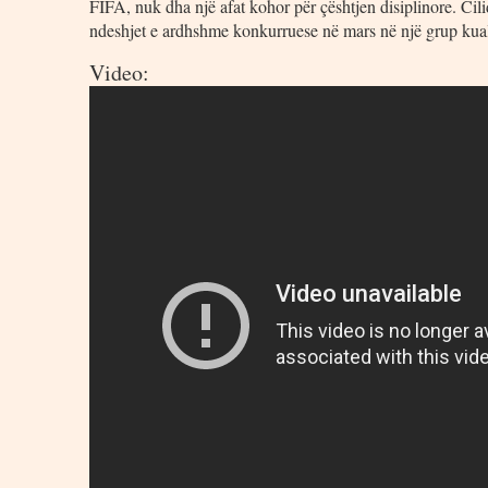
FIFA, nuk dha një afat kohor për çështjen disiplinore. Cili
ndeshjet e ardhshme konkurruese në mars në një grup kual
Video: