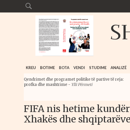
KREU
BOTIME
BOTA
VENDI
STUDIME
ANALIZË
Qendrimet dhe programet politike të partive të reja:
profka dhe mashtrime
-
Ylli Përmeti
FIFA nis hetime kundër
Xhakës dhe shqiptarëv