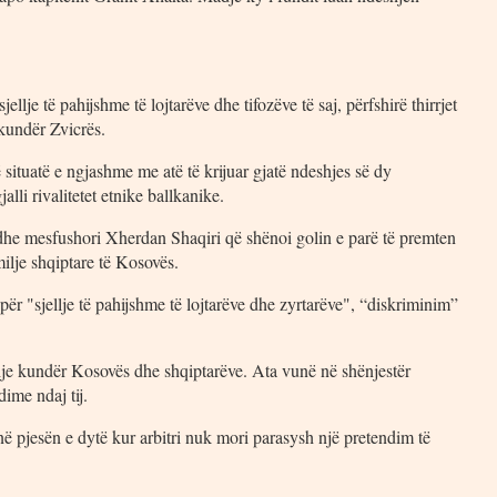
llje të pahijshme të lojtarëve dhe tifozëve të saj, përfshirë thirrjet
kundër Zvicrës.
 situatë e ngjashme me atë të krijuar gjatë ndeshjes së dy
lli rivalitetet etnike ballkanike.
edhe mesfushori Xherdan Shaqiri që shënoi golin e parë të premten
milje shqiptare të Kosovës.
r "sjellje të pahijshme të lojtarëve dhe zyrtarëve", “diskriminim”
hje kundër Kosovës dhe shqiptarëve. Ata vunë në shënjestër
ime ndaj tij.
 në pjesën e dytë kur arbitri nuk mori parasysh një pretendim të