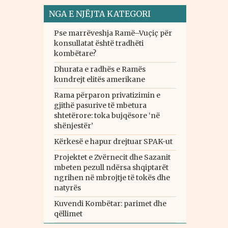
NGA E NJËJTA KATEGORI
Pse marrëveshja Ramë–Vuçiç për
konsullatat është tradhëti
kombëtare?
Dhurata e radhës e Ramës
kundrejt elitës amerikane
Rama përparon privatizimin e
gjithë pasurive të mbetura
shtetërore: toka bujqësore ‘në
shënjestër’
Kërkesë e hapur drejtuar SPAK-ut
Projektet e Zvërnecit dhe Sazanit
mbeten pezull ndërsa shqiptarët
ngrihen në mbrojtje të tokës dhe
natyrës
Kuvendi Kombëtar: parimet dhe
qëllimet