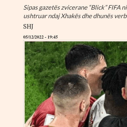
Sipas gazetës zvicerane “Blick” FIFA n
ushtruar ndaj Xhakës dhe dhunës verbal
SHJ
05/12/2022 - 19:45