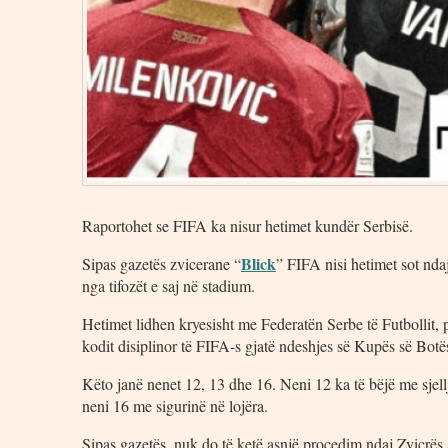
Raportohet se FIFA ka nisur hetimet kundër Serbisë.
Blick
Sipas gazetës zvicerane “
” FIFA nisi hetimet sot nd
nga tifozët e saj në stadium.
Hetimet lidhen kryesisht me Federatën Serbe të Futbollit, 
kodit disiplinor të FIFA-s gjatë ndeshjes së Kupës së Botë
Këto janë nenet 12, 13 dhe 16. Neni 12 ka të bëjë me sjell
neni 16 me sigurinë në lojëra.
Sipas gazetës, nuk do të ketë asnjë procedim ndaj Zvicrës