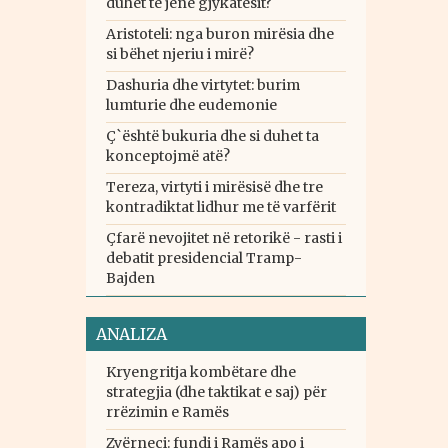
duhet të jenë gjykatësit?
Aristoteli: nga buron mirësia dhe
si bëhet njeriu i mirë?
Dashuria dhe virtytet: burim
lumturie dhe eudemonie
Ç`është bukuria dhe si duhet ta
konceptojmë atë?
Tereza, virtyti i mirësisë dhe tre
kontradiktat lidhur me të varfërit
Çfarë nevojitet në retorikë - rasti i
debatit presidencial Tramp-
Bajden
ANALIZA
Kryengritja kombëtare dhe
strategjia (dhe taktikat e saj) për
rrëzimin e Ramës
Zvërneci: fundi i Ramës apo i