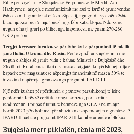
Edhe për kryetarin e Shoqatës së Përpunuesve të Miellit, Adi
Haxhiymeri, arsyeja e mosfurnizimit me sasi të lartë të grurit vendas
është se nuk garantohet cilësia. Sipas tij, nga gruri i vjetshëm është
blerë një sasi prej 5 mijë tonësh nga fabrikat e blojës. Ndërsa në
tregun e huaj, gruri po blihet nga importuesit me çmim 270-280
USD për ton.
Tregjet kryesore furnizuese për fabrikat e përpunimit të miellit
janë Italia, Ukraina dhe Rusia.
Për të zgjidhur shqetësimin me
tregun e shitjes së grurit, vitin e kaluar, Ministria e Bujqësisë dhe
Zhvillimit Rural parashikoi disa masa afatgjatë, ku përfshihej rritja e
kapaciteteve magazinuese nëpërmjet financimit në masën 50% të
investimit nëpërmjet granteve nga programi IPARD III.
Një ndër kushtet për përfitimin e granteve parashikohej të ishte
përdorimi i farës së certifikuar nga fermerët, për të rritur
rendimentin. Por pas fillimit të hetimeve nga OLAF në muajin
korrik 2023 për dyshimet për abuzim me shpërndarjen e granteve të
IPARD II, çelja e programit IPARD III ka mbetur ende e bllokuar.
Bujqësia merr pikiatën, rënia më 2023,