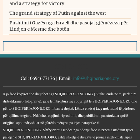
and a strategy for victory
The grand strategy of Putin against the west
Pushtimi i Gazës nga Izraeli dhe pasojat gjëmëzeza për
Lindjen e Mesme dhe botën
KONTAKTE
Cel: 0694677176 | Email:
info@shqiperiajone.org
Kjo faqe këqyret dhe drejtohet nga SHQIPERIAJONE.ORG | Gjithë lënda në të, përfshirë
dritëshkrimet (fotografitë), janë të mbrojtura me copyright të SHQIPERIAJONE.ORG dhe
për to SHQIPERIAJONE.ORG mban të drejtat. Lënda e kësaj faqe nuk mund të përdoret
për qëllime tregtare. Ndalohet kopjimi, riprodhimi, dhe publikimi i paautorizuar qoftë
origjinal apo i ndryshuar në çfarëdo mënyre, pa lejen paraprake të
SHQIPERIAJONE.ORG. Shfrytëzimi i lëndës nga ndonjë faqe interneti a medium tjetër
pa lejen e SHQIPERIAJONE.ORG, është shkelje e drejtave të pronës intelektuale sipas