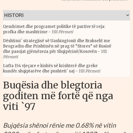
Qendrimet dhe programet politike të partive të reja:
profka dhe mashtrime
-
Ylli Përmeti
Dështimi` strategjisë së Uashingtonit dhe Brukselit me
Beogradin dhe Prishtinën në prag të “fitores” së Rusisë
dhe pasojat gjëmëzeza për Shqipërinë/Kosovën
-
Ylli
Përmeti
Lufta 154 vjeçare e kishës së krishterë dhe greke
kundër shqiptarëve dhe pushteti` saj
-
Ylli Përmeti
Buqësia dhe blegtoria
goditen më fortë që nga
viti `97
Bujqësia shënoi rënie me 0.68% në vitin