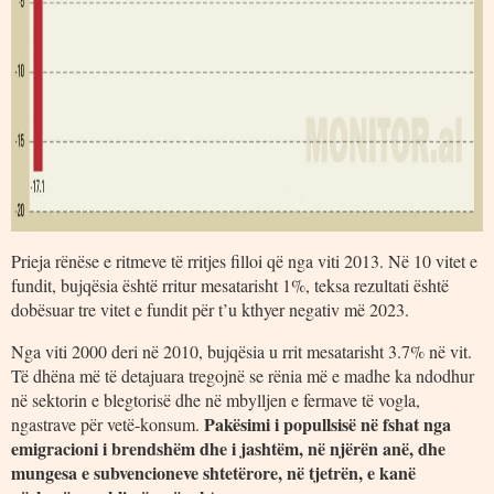
Prieja rënëse e ritmeve të rritjes filloi që nga viti 2013. Në 10 vitet e
fundit, bujqësia është rritur mesatarisht 1%, teksa rezultati është
dobësuar tre vitet e fundit për t’u kthyer negativ më 2023.
Nga viti 2000 deri në 2010, bujqësia u rrit mesatarisht 3.7% në vit.
Të dhëna më të detajuara tregojnë se rënia më e madhe ka ndodhur
në sektorin e blegtorisë dhe në mbylljen e fermave të vogla,
Pakësimi i popullsisë në fshat nga
ngastrave për vetë-konsum.
emigracioni i brendshëm dhe i jashtëm, në njërën anë, dhe
mungesa e subvencioneve shtetërore, në tjetrën, e kanë