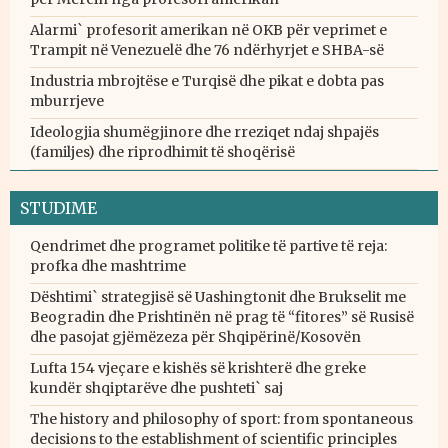
Alarmi` profesorit amerikan në OKB për veprimet e
Trampit në Venezuelë dhe 76 ndërhyrjet e SHBA-së
Industria mbrojtëse e Turqisë dhe pikat e dobta pas
mburrjeve
Ideologjia shumëgjinore dhe rreziqet ndaj shpajës
(familjes) dhe riprodhimit të shoqërisë
STUDIME
Qendrimet dhe programet politike të partive të reja:
profka dhe mashtrime
Dështimi` strategjisë së Uashingtonit dhe Brukselit me
Beogradin dhe Prishtinën në prag të “fitores” së Rusisë
dhe pasojat gjëmëzeza për Shqipërinë/Kosovën
Lufta 154 vjeçare e kishës së krishterë dhe greke
kundër shqiptarëve dhe pushteti` saj
The history and philosophy of sport: from spontaneous
decisions to the establishment of scientific principles