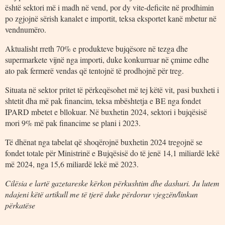
është sektori më i madh në vend, por dy vite-deficite në prodhimin
po zgjojnë sërish kanalet e importit, teksa eksportet kanë mbetur në
vendnumëro.
Aktualisht rreth 70% e produkteve bujqësore në tezga dhe
supermarkete vijnë nga importi, duke konkurruar në çmime edhe
ato pak fermerë vendas që tentojnë të prodhojnë për treg.
Situata në sektor pritet të përkeqësohet më tej këtë vit, pasi buxheti i
shtetit dha më pak financim, teksa mbështetja e BE nga fondet
IPARD mbetet e bllokuar. Në buxhetin 2024, sektori i bujqësisë
mori 9% më pak financime se plani i 2023.
Të dhënat nga tabelat që shoqërojnë buxhetin 2024 tregojnë se
fondet totale për Ministrinë e Bujqësisë do të jenë 14,1 miliardë lekë
më 2024, nga 15,6 miliardë lekë më 2023.
Cilësia e lartë gazetareske kërkon përkushtim dhe dashuri. Ju lutem
ndajeni këtë artikull me të tjerë duke përdorur vjegzën/linkun
përkatëse