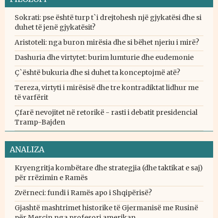
Sokrati: pse është turp t`i drejtohesh një gjykatësi dhe si
duhet të jenë gjykatësit?
Aristoteli: nga buron mirësia dhe si bëhet njeriu i mirë?
Dashuria dhe virtytet: burim lumturie dhe eudemonie
Ç`është bukuria dhe si duhet ta konceptojmë atë?
Tereza, virtyti i mirësisë dhe tre kontradiktat lidhur me
të varfërit
Çfarë nevojitet në retorikë - rasti i debatit presidencial
Tramp-Bajden
ANALIZA
Kryengritja kombëtare dhe strategjia (dhe taktikat e saj)
për rrëzimin e Ramës
Zvërneci: fundi i Ramës apo i Shqipërisë?
Gjashtë mashtrimet historike të Gjermanisë me Rusinë
për Mercin nga profesori amerikan