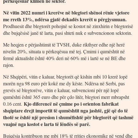
përkeqësuar klimën në sektor.
Në vitin 2022 numri i krerëve në blegtori shënoi rënie vjetore
me rreth 13%, ndërsa gjatë dekadës krerët u përgjysmuan.
Prodhuesit dhe blegtorët pohojnë se kostot në zinxhirin e blegtorisë
dhe bujqësisë janë të larta, pasi shteti nuk e subvencionon sektorin.
Me heqjen e përjashtimit të TVSH, duke rikthyer edhe një herë
nivelin 20%, situata u përkeqësua më tej. Çmimi i qumështit në
fermë aktualisht është 40% deri në 60% më i lartë se në BE dhe
rajon.
Në Shqipëri, vitin e kaluar, blegtorët që kishin mbi 10 krerë lopë
morën nga 98 euro për kokë me dy këste. Ndërsa në Serbi, pas
grevës së blegtorëve, vitin e kaluar, subvencioni për një lopë
qumështi është 365 euro dhe për çdo litër, blegtori merr mbrapsht
Kjo diferencë në çmime po i orienton fabrikat
0.16 cent.
shqiptare drejt importit të qumështit nga jashtë, gjë që do të
thotë se është një presion i shumëfishtë për blegtorët që tashmë
vuajnë nga kostot e larta të lëndës së parë.
Bujqësia kontribuon me mbi 18% të rritjes ekonomike në vend dhe