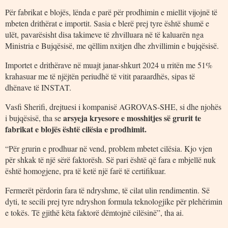
Për fabrikat e blojës, lënda e parë për prodhimin e miellit vijojnë të
mbeten drithërat e importit. Sasia e blerë prej tyre është shumë e
ulët, pavarësisht disa takimeve të zhvilluara në të kaluarën nga
Ministria e Bujqësisë, me qëllim nxitjen dhe zhvillimin e bujqësisë.
Importet e drithërave në muajt janar-shkurt 2024 u rritën me 51%
krahasuar me të njëjtën periudhë të vitit paraardhës, sipas të
dhënave të INSTAT.
Vasfi Sherifi, drejtuesi i kompanisë AGROVAS-SHE, si dhe njohës
arsyeja kryesore e mosshitjes së grurit te
i bujqësisë, tha se
fabrikat e blojës është cilësia e prodhimit.
“Për grurin e prodhuar në vend, problem mbetet cilësia. Kjo vjen
për shkak të një sërë faktorësh. Së pari është që fara e mbjellë nuk
është homogjene, pra të ketë një farë të certifikuar.
Fermerët përdorin fara të ndryshme, të cilat ulin rendimentin. Së
dyti, te secili prej tyre ndryshon formula teknologjike për plehërimin
e tokës. Të gjithë këta faktorë dëmtojnë cilësinë”, tha ai.