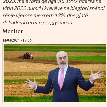
2023, më e forta që nga viti 1997 ndërsa në
vitin 2022 numri i krerëve në blegtori shënoi
rënie vjetore me rreth 13%, dhe gjatë
dekadës krerët u përgjysmuan
Monitor
14/04/2024 - 18:56