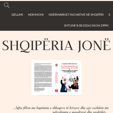
Skip to
main
QËLLIMI
NDIHMONI
NDËRMARRJET INOVATIVE NË SHQIPËRI
E
content
SHTUNË 8 08 2026 | 04:34:19PM
...lufta fillon me kuptimin e shkaqeve të krizave dhe ajo vazhdon me
ndryshimin e mendësisë dhe praktikës...