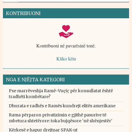
KONTRIBUONI
Kontribuoni në pavarësinë tonë.
Kliko këtu
NGA E NJËJTA KATEGORI
Pse marrëveshja Ramë–Vuçiç për konsullatat është
tradhëti kombëtare?
Dhurata e radhës e Ramës kundrejt elitës amerikane
Rama përparon privatizimin e gjithë pasurive të
mbetura shtetërore: toka bujqësore ‘në shënjestër’
Kërkesë e hapur drejtuar SPAK-ut