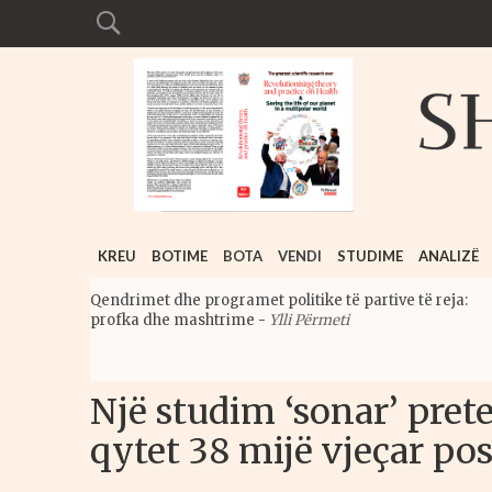
KREU
BOTIME
BOTA
VENDI
STUDIME
ANALIZË
Qendrimet dhe programet politike të partive të reja:
profka dhe mashtrime
-
Ylli Përmeti
Një studim ‘sonar’ pret
qytet 38 mijë vjeçar po