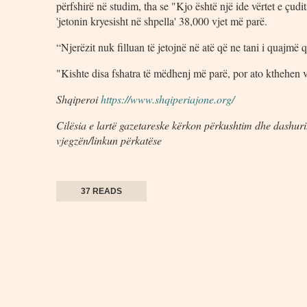
përfshirë në studim, tha se "Kjo është një ide vërtet e çudi
'jetonin kryesisht në shpella' 38,000 vjet më parë.
“Njerëzit nuk filluan të jetojnë në atë që ne tani i quajmë 
"Kishte disa fshatra të mëdhenj më parë, por ato kthehen
Shqiperoi
https://www.shqiperiajone.org/
Cilësia e lartë gazetareske kërkon përkushtim dhe dashuri.
vjegzën/linkun përkatëse
37 READS