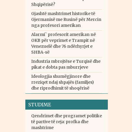
Shqipërisë?
Gjashtë mashtrimet historike të
Gjermanisë me Rusinë për Mercin
nga profesori amerikan
Alarmi` profesorit amerikan në
OKB për veprimet e Trampit në
Venezuelë dhe 76 ndërhyrjet e
SHBA-së
Industria mbrojtëse e Turqisë dhe
pikat e dobta pas mburrjeve
Ideologjia shumëgjinore dhe
rreziqet ndaj shpajës (familjes)
dhe riprodhimit të shoqërisë
STUDIME
Qendrimet dhe programet politike
të partive të reja: profka dhe
mashtrime