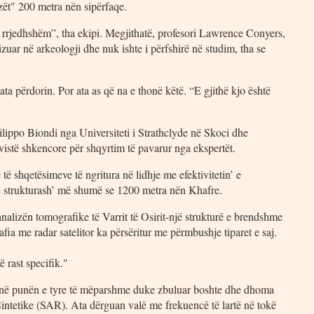
zët" 200 metra nën sipërfaqe.
të rrjedhshëm”, tha ekipi. Megjithatë, profesori Lawrence Conyers,
lizuar në arkeologji dhe nuk ishte i përfshirë në studim, tha se
ata përdorin. Por ata as që na e thonë këtë. “E gjithë kjo është
ilippo Biondi nga Universiteti i Strathclyde në Skoci dhe
istë shkencore për shqyrtim të pavarur nga ekspertët.
 të shqetësimeve të ngritura në lidhje me efektivitetin’ e
tërë strukturash’ më shumë se 1200 metra nën Khafre.
analizën tomografike të Varrit të Osirit-një strukturë e brendshme
ia me radar satelitor ka përsëritur me përmbushje tiparet e saj.
ë rast specifik."
s si në punën e tyre të mëparshme duke zbuluar boshte dhe dhoma
ntetike (SAR). Ata dërguan valë me frekuencë të lartë në tokë