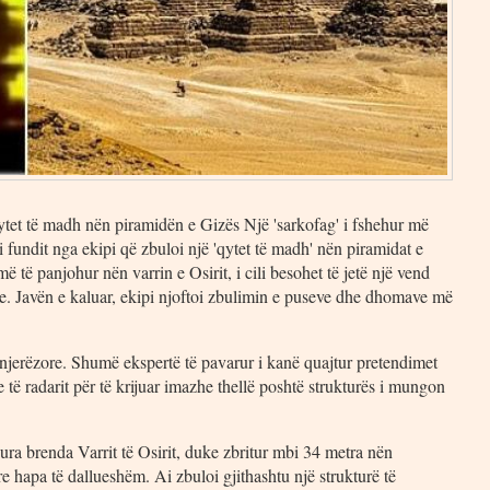
qytet të madh nën piramidën e Gizës Një 'sarkofag' i fshehur më
 fundit nga ekipi që zbuloi një 'qytet të madh' nën piramidat e
ë të panjohur nën varrin e Osirit, i cili besohet të jetë një vend
jme. Javën e kaluar, ekipi njoftoi zbulimin e puseve dhe dhomave më
 njerëzore. Shumë ekspertë të pavarur i kanë quajtur pretendimet
 të radarit për të krijuar imazhe thellë poshtë strukturës i mungon
ura brenda Varrit të Osirit, duke zbritur mbi 34 metra nën
re hapa të dallueshëm. Ai zbuloi gjithashtu një strukturë të