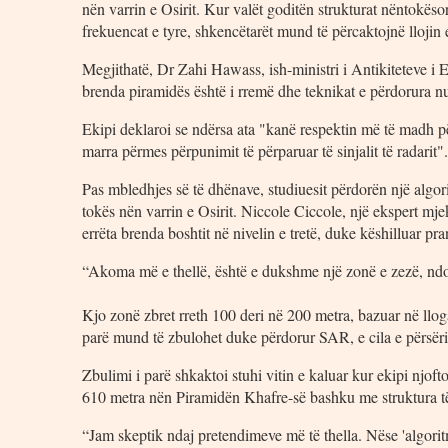
nën varrin e Osirit. Kur valët goditën strukturat nëntokës
frekuencat e tyre, shkencëtarët mund të përcaktojnë llojin 
Megjithatë, Dr Zahi Hawass, ish-ministri i Antikiteteve i Eg
brenda piramidës është i rremë dhe teknikat e përdorura nu
Ekipi deklaroi se ndërsa ata "kanë respektin më të madh për
marra përmes përpunimit të përparuar të sinjalit të radarit".
Pas mbledhjes së të dhënave, studiuesit përdorën një algori
tokës nën varrin e Osirit. Niccole Ciccole, një ekspert mj
errëta brenda boshtit në nivelin e tretë, duke këshilluar pr
“Akoma më e thellë, është e dukshme një zonë e zezë, ndos
Kjo zonë zbret rreth 100 deri në 200 metra, bazuar në llo
parë mund të zbulohet duke përdorur SAR, e cila e përsërit
Zbulimi i parë shkaktoi stuhi vitin e kaluar kur ekipi njof
610 metra nën Piramidën Khafre-së bashku me struktura të 
“Jam skeptik ndaj pretendimeve më të thella. Nëse 'algorit