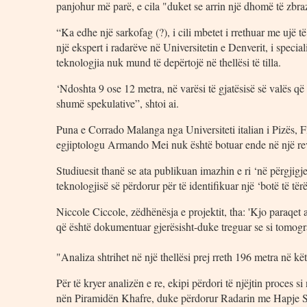
panjohur më parë, e cila "duket se arrin një dhomë të zbra
“Ka edhe një sarkofag (?), i cili mbetet i rrethuar me ujë 
një ekspert i radarëve në Universitetin e Denverit, i specia
teknologjia nuk mund të depërtojë në thellësi të tilla.
‘Ndoshta 9 ose 12 metra, në varësi të gjatësisë së valës që 
shumë spekulative”, shtoi ai.
Puna e Corrado Malanga nga Universiteti italian i Pizës, F
egjiptologu Armando Mei nuk është botuar ende në një rev
Studiuesit thanë se ata publikuan imazhin e ri ‘në përgjigje
teknologjisë së përdorur për të identifikuar një ‘botë të 
Niccole Ciccole, zëdhënësja e projektit, tha: 'Kjo paraqet 
që është dokumentuar gjerësisht-duke treguar se si tomograf
"Analiza shtrihet në një thellësi prej rreth 196 metra në kët
Për të kryer analizën e re, ekipi përdori të njëjtin proce
nën Piramidën Khafre, duke përdorur Radarin me Hapje Si