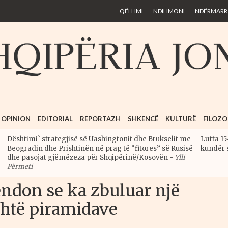
Skip to
QËLLIMI
NDIHMONI
NDËRMARRJ
main
content
OPINION
EDITORIAL
REPORTAZH
SHKENCË
KULTURË
FILOZO
Dështimi` strategjisë së Uashingtonit dhe Brukselit me
Lufta 15
Beogradin dhe Prishtinën në prag të “fitores” së Rusisë
kundër 
dhe pasojat gjëmëzeza për Shqipërinë/Kosovën
-
Ylli
Përmeti
endon se ka zbuluar një
shtë piramidave