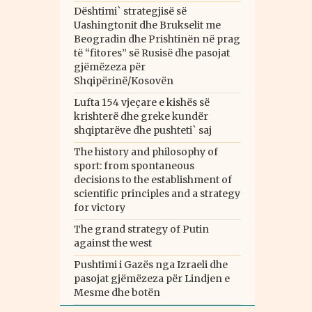
Dështimi` strategjisë së
Uashingtonit dhe Brukselit me
Beogradin dhe Prishtinën në prag
të “fitores” së Rusisë dhe pasojat
gjëmëzeza për
Shqipërinë/Kosovën
Lufta 154 vjeçare e kishës së
krishterë dhe greke kundër
shqiptarëve dhe pushteti` saj
The history and philosophy of
sport: from spontaneous
decisions to the establishment of
scientific principles and a strategy
for victory
The grand strategy of Putin
against the west
Pushtimi i Gazës nga Izraeli dhe
pasojat gjëmëzeza për Lindjen e
Mesme dhe botën