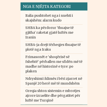
NGA E NJËJTA KATEGORI
Italia pushtohet nga i nxehti i
skajshëm: alarm kudo
SHBA ka përdorur ‘thuajse të
gjitha’ raketat gjatë luftës me
Iranin
SHBA-ja drejt tërheqjes thuajse të
plotë nga Iraku
Frimasonët e ‘shoqërisë së
fshehtë’ përballen me sfidën më të
madhe në historinë e tyre: po
plaken
Ndryshimi i klimës i bëri zjarret në
Spanjë 20 herë më të mundshëm
Greqia shton sistemin e mbrotjes
ajrore izraelite dhe përgatitet për
luftë me Turqinë