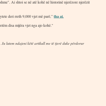
tshme". Ai shtoi se në atë kohë në historinë njerëzore njerëzit
tha ai.
qytete deri rreth 9,000 vjet më parë,”
 vetëm disa mijëra vjet nga ajo kohë."
 Ju lutem ndajeni këtë artikull me të tjerë duke përdorur