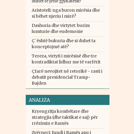
duhet të jenë gjykatësit?
Aristoteli: nga buron mirësia dhe
si bëhet njeriu i mirë?
Dashuria dhe virtytet: burim
lumturie dhe eudemonie
Ç`është bukuria dhe si duhet ta
konceptojmë atë?
Tereza, virtyti i mirësisë dhe tre
kontradiktat lidhur me të varfërit
Çfarë nevojitet në retorikë - rasti i
debatit presidencial Tramp-
Bajden
ANALIZA
Kryengritja kombëtare dhe
strategjia (dhe taktikat e saj) për
rrëzimin e Ramës
Zvërneci: fundi i Ramës apo i