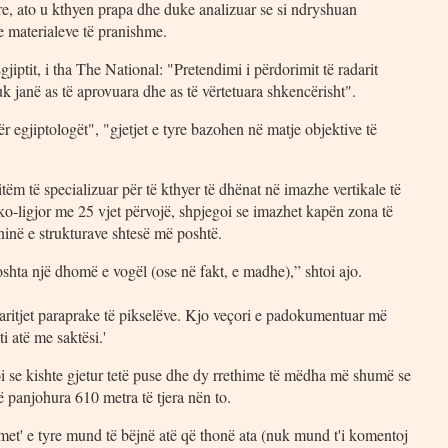
ore, ato u kthyen prapa dhe duke analizuar se si ndryshuan
e materialeve të pranishme.
jiptit, i tha The National: "Pretendimi i përdorimit të radarit
k janë as të aprovuara dhe as të vërtetuara shkencërisht".
 egjiptologët", "gjetjet e tyre bazohen në matje objektive të
tëm të specializuar për të kthyer të dhënat në imazhe vertikale të
eko-ligjor me 25 vjet përvojë, shpjegoi se imazhet kapën zona të
aninë e strukturave shtesë më poshtë.
hta një dhomë e vogël (ose në fakt, e madhe),” shtoi ajo.
garitjet paraprake të pikselëve. Kjo veçori e padokumentuar më
i atë me saktësi.'
toi se kishte gjetur tetë puse dhe dy rrethime të mëdha më shumë se
panjohura 610 metra të tjera nën to.
met' e tyre mund të bëjnë atë që thonë ata (nuk mund t'i komentoj