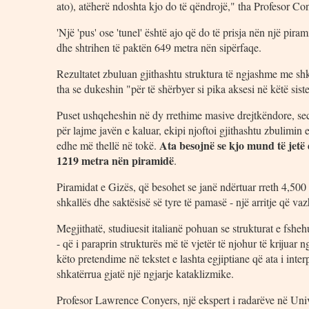
ato), atëherë ndoshta kjo do të qëndrojë," tha Profesor Co
'Një 'pus' ose 'tunel' është ajo që do të prisja nën një pir
dhe shtrihen të paktën 649 metra nën sipërfaqe.
Rezultatet zbuluan gjithashtu struktura të ngjashme me shkal
tha se dukeshin "për të shërbyer si pika aksesi në këtë sis
Puset ushqeheshin në dy rrethime masive drejtkëndore, sec
për lajme javën e kaluar, ekipi njoftoi gjithashtu zbulimin
Ata besojnë se kjo mund të jetë
edhe më thellë në tokë.
1219 metra nën piramidë
.
Piramidat e Gizës, që besohet se janë ndërtuar rreth 4,500
shkallës dhe saktësisë së tyre të pamasë - një arritje që va
Megjithatë, studiuesit italianë pohuan se strukturat e fsheh
- që i paraprin strukturës më të vjetër të njohur të krijuar n
këto pretendime në tekstet e lashta egjiptiane që ata i inter
shkatërrua gjatë një ngjarje kataklizmike.
Profesor Lawrence Conyers, një ekspert i radarëve në Univer