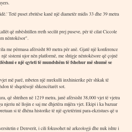
nyers.
amidë.' Tetë puset zbritëse kanë një diametër midis 33 dhe 39 metra
lët që mbështillen rreth secilit prej puseve, për të cilat Ciccole
tem nëntokësor".
ila me përmasa afërsisht 80 metra për anë. Gjatë një konference
 e një sistemi ujor nën platformë, me shtigje nëntokësore që çojnë
 dëshmi e një qyteti të mundshëm të fshehur më shumë se
 vjet më parë, mbeten një mrekulli inxhinierike për shkak të
zhdon të shqetësojë shkencëtarët sot.
ura, që shtrihen në 1219 metra, janë afërsisht 38,000 vjet të vjetra
ga njeriu në llojin e saj me dhjetëra mijëra vjet. Ekipi i ka bazuar
pretuan si të dhëna historike të një qytetërimi para-ekzistues që u
sitetin e Denverit, i cili fokusohet në arkeologji dhe nuk ishte i