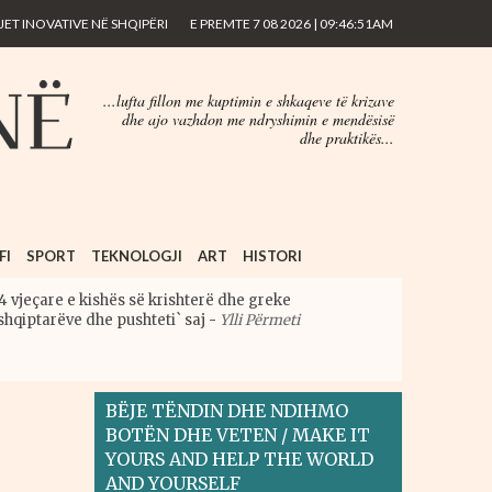
ET INOVATIVE NË SHQIPËRI
E PREMTE 7 08 2026 | 09:46:51AM
...lufta fillon me kuptimin e shkaqeve të krizave
dhe ajo vazhdon me ndryshimin e mendësisë
dhe praktikës...
FI
SPORT
TEKNOLOGJI
ART
HISTORI
4 vjeçare e kishës së krishterë dhe greke
shqiptarëve dhe pushteti` saj
-
Ylli Përmeti
BËJE TËNDIN DHE NDIHMO
BOTËN DHE VETEN / MAKE IT
YOURS AND HELP THE WORLD
AND YOURSELF