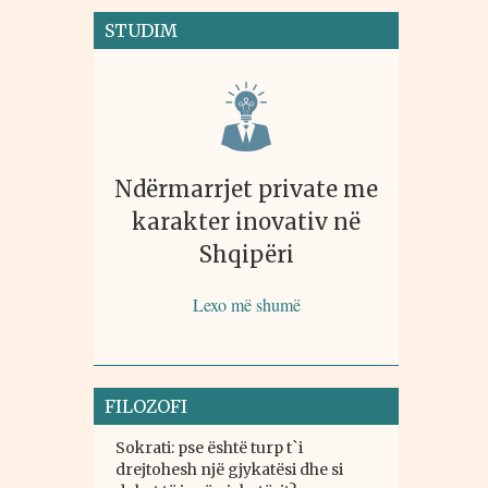
STUDIM
Ndërmarrjet private me
karakter inovativ në
Shqipëri
Lexo më shumë
FILOZOFI
Sokrati: pse është turp t`i
drejtohesh një gjykatësi dhe si