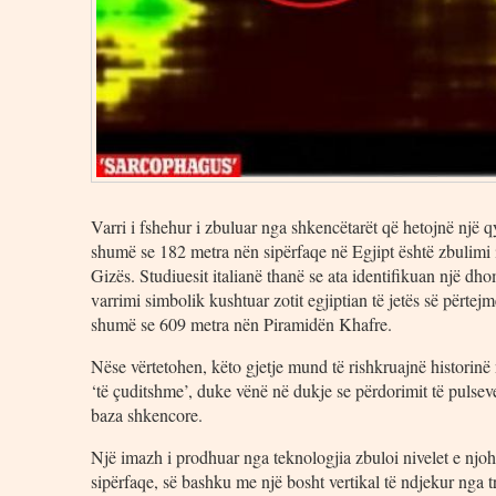
Varri i fshehur i zbuluar nga shkencëtarët që hetojnë një 
shumë se 182 metra nën sipërfaqe në Egjipt është zbulimi i
Gizës. Studiuesit italianë thanë se ata identifikuan një dhom
varrimi simbolik kushtuar zotit egjiptian të jetës së përte
shumë se 609 metra nën Piramidën Khafre.
Nëse vërtetohen, këto gjetje mund të rishkruajnë historinë
‘të çuditshme’, duke vënë në dukje se përdorimit të pulseve
baza shkencore.
Një imazh i prodhuar nga teknologjia zbuloi nivelet e njoh
sipërfaqe, së bashku me një bosht vertikal të ndjekur nga t