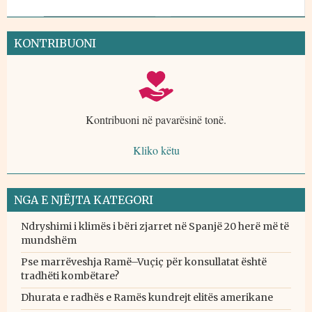
KONTRIBUONI
Kontribuoni në pavarësinë tonë.
Kliko këtu
NGA E NJËJTA KATEGORI
Ndryshimi i klimës i bëri zjarret në Spanjë 20 herë më të
mundshëm
Pse marrëveshja Ramë–Vuçiç për konsullatat është
tradhëti kombëtare?
Dhurata e radhës e Ramës kundrejt elitës amerikane