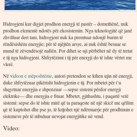
Hidrogjeni kur digjet prodhon energji të pastër – domethënë, nuk
prodhon elementë ndotës për ekosistemin. Nga teknologjitë që janë
zhvilluar deri tani, hidrogjeni nuk ka premtuar ndonjë burim të
rëndësishëm energjie; për të njëjtën arsye, ai nuk është besuar se
mund të zëvendësojë naftën. Por dihet se uji përbëhet në dy të tretat
e tij nga hidrogjeni. Shfrytëzimi i tij për energji do të ishte vërtet me
vlerë.
Në v
ideon e mëposhtëme
, autori pretendon se kthen ujin në energji,
duke shfrytëzuar pikërisht hidrogjenin e tij. Por mbetet për t’u
shqyrtuar energjia e shpenzuar —sepse sistemi përdor energji
elektrike— dhe energjia e fituar. Mbetet, gjithashtu, i paqartë vetë
sistemi: sepse do të ishte mirë që ta paraqeste në një skicë me qëllim
që të kuptohet dhe pse jo, të krijohet një ndërmarrje për prodhimin e
sistemeve për të mbuluar nevojat energjitike në vend.
Video: