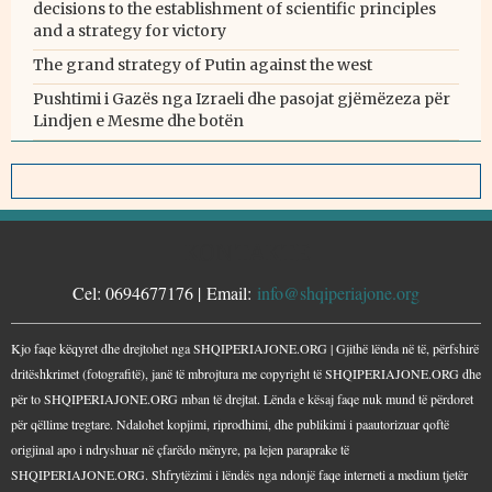
decisions to the establishment of scientific principles
and a strategy for victory
The grand strategy of Putin against the west
Pushtimi i Gazës nga Izraeli dhe pasojat gjëmëzeza për
Lindjen e Mesme dhe botën
KONTAKTE
Cel: 0694677176 | Email:
info@shqiperiajone.org
Kjo faqe këqyret dhe drejtohet nga SHQIPERIAJONE.ORG | Gjithë lënda në të, përfshirë
dritëshkrimet (fotografitë), janë të mbrojtura me copyright të SHQIPERIAJONE.ORG dhe
për to SHQIPERIAJONE.ORG mban të drejtat. Lënda e kësaj faqe nuk mund të përdoret
për qëllime tregtare. Ndalohet kopjimi, riprodhimi, dhe publikimi i paautorizuar qoftë
origjinal apo i ndryshuar në çfarëdo mënyre, pa lejen paraprake të
SHQIPERIAJONE.ORG. Shfrytëzimi i lëndës nga ndonjë faqe interneti a medium tjetër