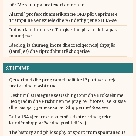
për Mercin nga profesori amerikan
Alarmi` profesorit amerikan në OKB për veprimet e
Trampit në Venezuelë dhe 76 ndërhyrjet e SHBA-së
Industria mbrojtëse e Turqisë dhe pikat e dobta pas
mburrjeve
Ideologjia shumëgjinore dhe rreziqet ndaj shpajës
(familjes) dhe riprodhimit të shoqërisë
STUDIME
Qendrimet dhe programet politike të partive të reja:
profka dhe mashtrime
Dështimi` strategjisë së Uashingtonit dhe Brukselit me
Beogradin dhe Prishtinën në prag të “fitores” së Rusisë
dhe pasojat gjëmëzeza për Shqipërinë/Kosovën
Lufta 154 vjeçare e kishës së krishterë dhe greke
kundër shqiptarëve dhe pushteti` saj
The history and philosophy of sport: from spontaneous