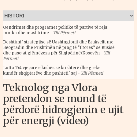
Qendrimet dhe programet politike të partive të reja:
profka dhe mashtrime
-
Ylli Përmeti
Dështimi` strategjisë së Uashingtonit dhe Brukselit me
Beogradin dhe Prishtinën në prag të “fitores” së Rusisë
dhe pasojat gjëmëzeza për Shqipërinë/Kosovën
-
Ylli
Përmeti
Lufta 154 vjeçare e kishës së krishterë dhe greke
kundër shqiptarëve dhe pushteti` saj
-
Ylli Përmeti
Teknolog nga Vlora
pretendon se mund të
përdorë hidrogjenin e ujit
për energji (video)