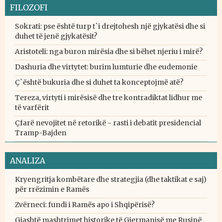
FILOZOFI
Sokrati: pse është turp t`i drejtohesh një gjykatësi dhe si
duhet të jenë gjykatësit?
Aristoteli: nga buron mirësia dhe si bëhet njeriu i mirë?
Dashuria dhe virtytet: burim lumturie dhe eudemonie
Ç`është bukuria dhe si duhet ta konceptojmë atë?
Tereza, virtyti i mirësisë dhe tre kontradiktat lidhur me
të varfërit
Çfarë nevojitet në retorikë - rasti i debatit presidencial
Tramp-Bajden
ANALIZA
Kryengritja kombëtare dhe strategjia (dhe taktikat e saj)
për rrëzimin e Ramës
Zvërneci: fundi i Ramës apo i Shqipërisë?
Gjashtë mashtrimet historike të Gjermanisë me Rusinë