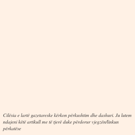
Cilësia e lartë gazetareske kërkon përkushtim dhe dashuri. Ju lutem
ndajeni këtë artikull me të tjerë duke përdorur vjegzën/linkun
përkatëse