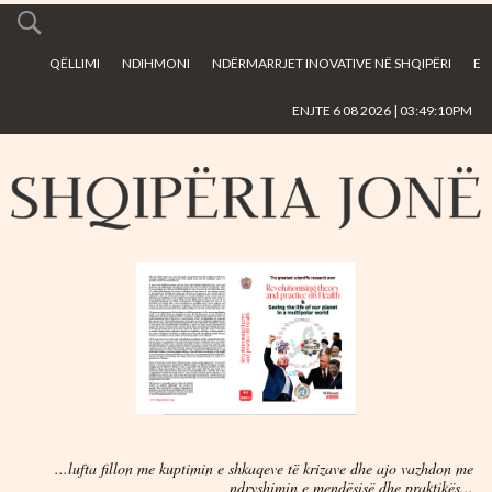
Skip to
main
QËLLIMI
NDIHMONI
NDËRMARRJET INOVATIVE NË SHQIPËRI
E
content
ENJTE 6 08 2026 | 03:49:10PM
...lufta fillon me kuptimin e shkaqeve të krizave dhe ajo vazhdon me
ndryshimin e mendësisë dhe praktikës...