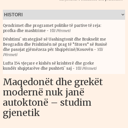
Qendrimet dhe programet politike të partive të reja:
profka dhe mashtrime
-
Ylli Përmeti
Dështimi` strategjisë së Uashingtonit dhe Brukselit me
Beogradin dhe Prishtinën në prag të “fitores” së Rusisë
dhe pasojat gjëmëzeza për Shqipërinë/Kosovën
-
Ylli
Përmeti
Lufta 154 vjeçare e kishës së krishterë dhe greke
kundër shqiptarëve dhe pushteti` saj
-
Ylli Përmeti
Maqedonët dhe grekët
modernë nuk janë
autoktonë – studim
gjenetik