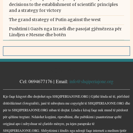
decisions to the establishment of scientific principles
and a strategy for victory
The grand strategy of Putin against the west
Pushtimi i Gazës nga Izraeli dhe pasojat gjëmëzeza për
Lindjen e Mesme dhe botën
KONTAKTE
Cel: 0694677176 | Email:
info@shqiperiajone.org
Kjo faqe këqyret dhe drejtohet nga SHQIPERIAJONE.ORG | Gjithë lënda në të, përfshirë
dritëshkrimet (fotografitë), janë të mbrojtura me copyright të SHQIPERIAJONE.ORG dhe
për to SHQIPERIAJONE.ORG mban të drejtat. Lënda e kësaj faqe nuk mund të përdoret
për qëllime tregtare. Ndalohet kopjimi, riprodhimi, dhe publikimi i paautorizuar qoftë
origjinal apo i ndryshuar në çfarëdo mënyre, pa lejen paraprake të
SHQIPERIAJONE.ORG. Shfrytëzimi i lëndës nga ndonjë faqe interneti a medium tjetër