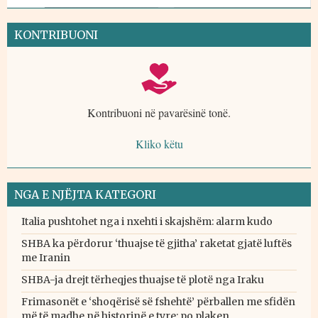
KONTRIBUONI
Kontribuoni në pavarësinë tonë.
Kliko këtu
NGA E NJËJTA KATEGORI
Italia pushtohet nga i nxehti i skajshëm: alarm kudo
SHBA ka përdorur ‘thuajse të gjitha’ raketat gjatë luftës
me Iranin
SHBA-ja drejt tërheqjes thuajse të plotë nga Iraku
Frimasonët e ‘shoqërisë së fshehtë’ përballen me sfidën
më të madhe në historinë e tyre: po plaken