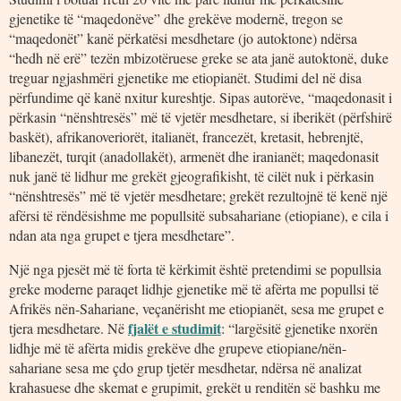
gjenetike të “maqedonëve” dhe grekëve modernë, tregon se
“maqedonët” kanë përkatësi mesdhetare (jo autoktone) ndërsa
“hedh në erë” tezën mbizotëruese greke se ata janë autoktonë, duke
treguar ngjashmëri gjenetike me etiopianët. Studimi del në disa
përfundime që kanë nxitur kureshtje. Sipas autorëve, “maqedonasit i
përkasin “nënshtresës” më të vjetër mesdhetare, si iberikët (përfshirë
baskët), afrikanoveriorët, italianët, francezët, kretasit, hebrenjtë,
libanezët, turqit (anadollakët), armenët dhe iranianët; maqedonasit
nuk janë të lidhur me grekët gjeografikisht, të cilët nuk i përkasin
“nënshtresës” më të vjetër mesdhetare; grekët rezultojnë të kenë një
afërsi të rëndësishme me popullsitë subsahariane (etiopiane), e cila i
ndan ata nga grupet e tjera mesdhetare”.
Një nga pjesët më të forta të kërkimit është pretendimi se popullsia
greke moderne paraqet lidhje gjenetike më të afërta me popullsi të
Afrikës nën-Sahariane, veçanërisht me etiopianët, sesa me grupet e
fjalët e studimit
tjera mesdhetare. Në
: “largësitë gjenetike nxorën
lidhje më të afërta midis grekëve dhe grupeve etiopiane/nën-
sahariane sesa me çdo grup tjetër mesdhetar, ndërsa në analizat
krahasuese dhe skemat e grupimit, grekët u renditën së bashku me