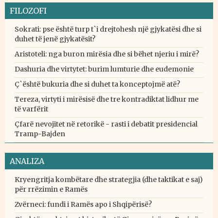
FILOZOFI
Sokrati: pse është turp t`i drejtohesh një gjykatësi dhe si
duhet të jenë gjykatësit?
Aristoteli: nga buron mirësia dhe si bëhet njeriu i mirë?
Dashuria dhe virtytet: burim lumturie dhe eudemonie
Ç`është bukuria dhe si duhet ta konceptojmë atë?
Tereza, virtyti i mirësisë dhe tre kontradiktat lidhur me
të varfërit
Çfarë nevojitet në retorikë - rasti i debatit presidencial
Tramp-Bajden
ANALIZA
Kryengritja kombëtare dhe strategjia (dhe taktikat e saj)
për rrëzimin e Ramës
Zvërneci: fundi i Ramës apo i Shqipërisë?