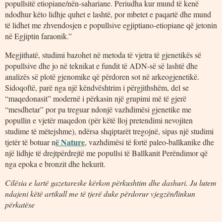
popullsitë etiopiane/nën-sahariane. Periudha kur mund të kenë
ndodhur këto lidhje quhet e lashtë, por mbetet e paqartë dhe mund
të lidhet me zhvendosjen e popullsive egjiptiano-etiopiane që jetonin
në Egjiptin faraonik.”
Megjithatë, studimi bazohet në metoda të vjetra të gjenetikës së
popullsive dhe jo në teknikat e fundit të ADN-së së lashtë dhe
analizës së plotë gjenomike që përdoren sot në arkeogjenetikë.
Sidoqoftë, parë nga një këndvështrim i përgjithshëm, del se
“maqedonasit” modernë i përkasin një grupimi më të gjerë
“mesdhetar” por pa treguar ndonjë vazhdimësi gjenetike me
popullin e vjetër maqedon (për këtë lloj pretendimi nevojiten
studime të mëtejshme), ndërsa shqiptarët tregojnë, sipas një studimi
ë Nature
tjetër të botuar n
, vazhdimësi të fortë paleo-ballkanike dhe
një lidhje të drejtpërdrejtë me popullsi të Ballkanit Perëndimor që
nga epoka e bronzit dhe hekurit.
Cilësia e lartë gazetareske kërkon përkushtim dhe dashuri. Ju lutem
ndajeni këtë artikull me të tjerë duke përdorur vjegzën/linkun
përkatëse