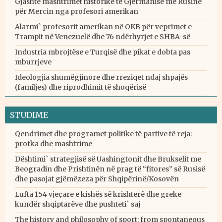
Gjashtë mashtrimet historike të Gjermanisë me Rusinë
për Mercin nga profesori amerikan
Alarmi` profesorit amerikan në OKB për veprimet e
Trampit në Venezuelë dhe 76 ndërhyrjet e SHBA-së
Industria mbrojtëse e Turqisë dhe pikat e dobta pas
mburrjeve
Ideologjia shumëgjinore dhe rreziqet ndaj shpajës
(familjes) dhe riprodhimit të shoqërisë
STUDIME
Qendrimet dhe programet politike të partive të reja:
profka dhe mashtrime
Dështimi` strategjisë së Uashingtonit dhe Brukselit me
Beogradin dhe Prishtinën në prag të “fitores” së Rusisë
dhe pasojat gjëmëzeza për Shqipërinë/Kosovën
Lufta 154 vjeçare e kishës së krishterë dhe greke
kundër shqiptarëve dhe pushteti` saj
The history and philosophy of sport: from spontaneous