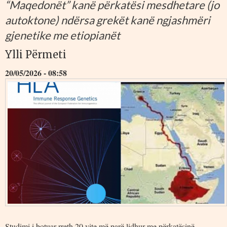
“Maqedonët” kanë përkatësi mesdhetare (jo
autoktone) ndërsa grekët kanë ngjashmëri
gjenetike me etiopianët
Ylli Përmeti
20/05/2026 - 08:58
Studimi i botuar rreth 20 vite më parë lidhur me përkatësinë