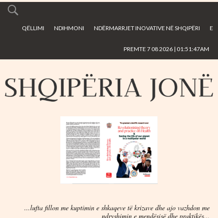
Skip to
main
QËLLIMI
NDIHMONI
NDËRMARRJET INOVATIVE NË SHQIPËRI
E
content
PREMTE 7 08 2026 | 01:51:47AM
...lufta fillon me kuptimin e shkaqeve të krizave dhe ajo vazhdon me
ndryshimin e mendësisë dhe praktikës...