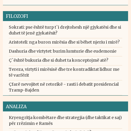
FILOZOFI
Sokrati: pse është turp t`i drejtohesh një gjykatësi dhe si
duhet të jenë gjykatësit?
Aristoteli: nga buron mirësia dhe si bëhet njeriu i mirë?
Dashuria dhe virtytet: burim lumturie dhe eudemonie
Ç`është bukuria dhe si duhet ta konceptojmë atë?
Tereza, virtyti i mirësisë dhe tre kontradiktat lidhur me
të varfërit
Çfarë nevojitet në retorikë - rasti i debatit presidencial
Tramp-Bajden
ANALIZA
Kryengritja kombëtare dhe strategjia (dhe taktikat e saj)
për rrëzimin e Ramës