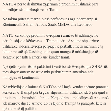
NATO-s për të dëshmuar zgjerimin e prodhimit ushtarak para
mbledhjes së udhëheqësve në Turqi.
Në takim pritet të marrin pjesë përfaqësues nga ndërmarrje si
Rheinmetall, Safran, Airbus, Saab, MBDA dhe Leonardo.
NATO kërkon që prodhimi evropian i armëve të ndihmojë në
përmbushjen e kërkesave të Trampit për më shumë shpenzime
ushtarake, ndërsa Evropa përpiqet të përballet me zemërimin e tij
lidhur me atë që Uashingtoni e quan mungesë mbështetjeje të
aleatëve për luftën amerikane kundër Iranit.
Një tjetër synim është pakësimi i varësisë së Evropës nga SHBA-të,
mes shqetësimeve në rritje mbi përkushtimin amerikan ndaj
mbrojtjes së kontinentit.
Në mbledhjen e kaluar të NATO-s në Hagë, vendet anëtare pranuan
kërkesën e Trampit për ta çuar shpenzimin ushtarak tek 5 për qind e
prodhimit të brendshëm bruto. Përqendrimi i mbledhjes së Ankarasë
tek marrëveshjet e armëve do t’i lejonte Trampit ta paraqiste këtë si
një fitore të tij politike.