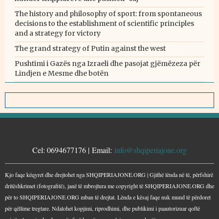
The history and philosophy of sport: from spontaneous
decisions to the establishment of scientific principles
and a strategy for victory
The grand strategy of Putin against the west
Pushtimi i Gazës nga Izraeli dhe pasojat gjëmëzeza për
Lindjen e Mesme dhe botën
KONTAKTE
Cel: 0694677176 | Email:
info@shqiperiajone.org
Kjo faqe këqyret dhe drejtohet nga SHQIPERIAJONE.ORG | Gjithë lënda në të, përfshirë
dritëshkrimet (fotografitë), janë të mbrojtura me copyright të SHQIPERIAJONE.ORG dhe
për to SHQIPERIAJONE.ORG mban të drejtat. Lënda e kësaj faqe nuk mund të përdoret
për qëllime tregtare. Ndalohet kopjimi, riprodhimi, dhe publikimi i paautorizuar qoftë