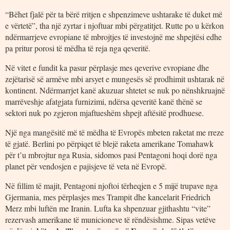
“Bëhet fjalë për ta bërë rritjen e shpenzimeve ushtarake të duket më
e vërtetë”, tha një zyrtar i njoftuar mbi përgatitjet. Rutte po u kërkon
ndërmarrjeve evropiane të mbrojtjes të investojnë me shpejtësi edhe
pa pritur porosi të mëdha të reja nga qeveritë.
Në vitet e fundit ka pasur përplasje mes qeverive evropiane dhe
zejëtarisë së armëve mbi arsyet e mungesës së prodhimit ushtarak në
kontinent. Ndërmarrjet kanë akuzuar shtetet se nuk po nënshkruajnë
marrëveshje afatgjata furnizimi, ndërsa qeveritë kanë thënë se
sektori nuk po zgjeron mjaftueshëm shpejt aftësitë prodhuese.
Një nga mangësitë më të mëdha të Evropës mbeten raketat me rreze
të gjatë. Berlini po përpiqet të blejë raketa amerikane Tomahawk
për t’u mbrojtur nga Rusia, sidomos pasi Pentagoni hoqi dorë nga
planet për vendosjen e pajisjeve të veta në Evropë.
Në fillim të majit, Pentagoni njoftoi tërheqjen e 5 mijë trupave nga
Gjermania, mes përplasjes mes Trampit dhe kancelarit Friedrich
Merz mbi luftën me Iranin. Lufta ka shpenzuar gjithashtu “vite”
rezervash amerikane të municioneve të rëndësishme. Sipas vetëve