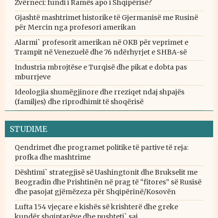
Zvërneci: fundi i Ramës apo i Shqipërisë?
Gjashtë mashtrimet historike të Gjermanisë me Rusinë
për Mercin nga profesori amerikan
Alarmi` profesorit amerikan në OKB për veprimet e
Trampit në Venezuelë dhe 76 ndërhyrjet e SHBA-së
Industria mbrojtëse e Turqisë dhe pikat e dobta pas
mburrjeve
Ideologjia shumëgjinore dhe rreziqet ndaj shpajës
(familjes) dhe riprodhimit të shoqërisë
STUDIME
Qendrimet dhe programet politike të partive të reja:
profka dhe mashtrime
Dështimi` strategjisë së Uashingtonit dhe Brukselit me
Beogradin dhe Prishtinën në prag të “fitores” së Rusisë
dhe pasojat gjëmëzeza për Shqipërinë/Kosovën
Lufta 154 vjeçare e kishës së krishterë dhe greke
kundër shqiptarëve dhe pushteti` saj