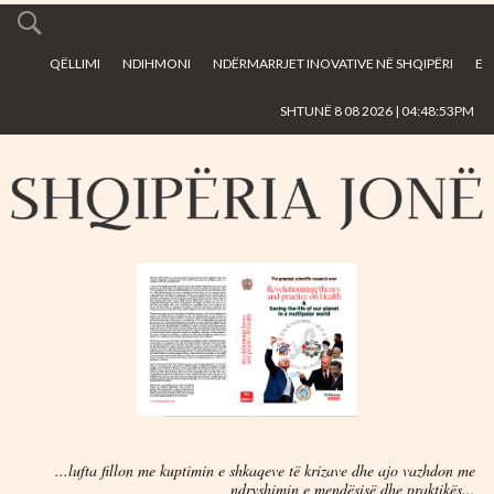
Skip to
main
QËLLIMI
NDIHMONI
NDËRMARRJET INOVATIVE NË SHQIPËRI
E
content
SHTUNË 8 08 2026 | 04:48:53PM
...lufta fillon me kuptimin e shkaqeve të krizave dhe ajo vazhdon me
ndryshimin e mendësisë dhe praktikës...