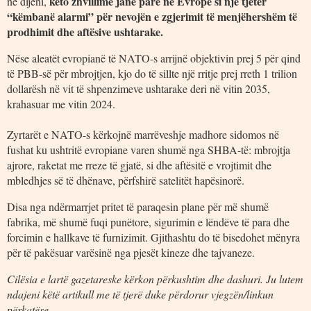
këto zhvillime janë parë në Evropë si një tjetër
në dijeni,
“këmbanë alarmi” për nevojën e zgjerimit të menjëhershëm të
prodhimit dhe aftësive ushtarake.
Nëse aleatët evropianë të NATO-s arrijnë objektivin prej 5 për qind
të PBB-së për mbrojtjen, kjo do të sillte një rritje prej rreth 1 trilion
dollarësh në vit të shpenzimeve ushtarake deri në vitin 2035,
krahasuar me vitin 2024.
Zyrtarët e NATO-s kërkojnë marrëveshje madhore sidomos në
fushat ku ushtritë evropiane varen shumë nga SHBA-të: mbrojtja
ajrore, raketat me rreze të gjatë, si dhe aftësitë e vrojtimit dhe
mbledhjes së të dhënave, përfshirë satelitët hapësinorë.
Disa nga ndërmarrjet pritet të paraqesin plane për më shumë
fabrika, më shumë fuqi punëtore, sigurimin e lëndëve të para dhe
forcimin e hallkave të furnizimit. Gjithashtu do të bisedohet mënyra
për të pakësuar varësinë nga pjesët kineze dhe tajvaneze.
Cilësia e lartë gazetareske kërkon përkushtim dhe dashuri. Ju lutem
ndajeni këtë artikull me të tjerë duke përdorur vjegzën/linkun
përkatëse