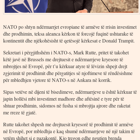
NATO po shtyn ndërmarrjet evropiane të armëve të rrisin investimet
dhe prodhimin, teksa aleanca kërkon të forcojë fuqinë ushtarake të
kontinentit dhe njëkohësisht të qetësojë kërkesat e Donald Trampit.
Sekretari i përgjithshëm i NATO-s, Mark Rutte, pritet të takohet
këtë javë në Brussels me drejtuesit e ndërmarrjeve kryesore të
mbrojtjes në Evropë, për t’u kërkuar atyre të lëvizin shpejt drejt
zgjerimit të prodhimit dhe përgatitjes së njoftimeve të rëndësishme
për mbledhjen vjetore të NATO-s në Ankara në korrik.
Sipas vetëve në dijeni të bisedimeve, ndërmarrjeve u është kërkuar të
japin hollësi mbi investimet madhore dhe aftësinë e tyre për të
shtuar prodhimin, sidomos në fusha si mbrojtja ajrore dhe raketat
me rreze të gjatë.
Rutte takohet shpesh me drejtuesit kryesorë të prodhimit të armëve
në Evropë, por mbledhja e kaq shumë ndërmarrjeve në një takim të
vetëm shihet si e pazakontë. Kjo tregon edhe ngutjen brenda