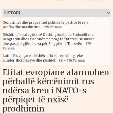
Qendrimet dhe programet politike të partive të reja:
profka dhe mashtrime
-
Ylli Përmeti
Dështimi` strategjisë së Uashingtonit dhe Brukselit me
Beogradin dhe Prishtinën në prag të “fitores” së Rusisë
dhe pasojat gjëmëzeza për Shqipërinë/Kosovën
-
Ylli
Përmeti
Lufta 154 vjeçare e kishës së krishterë dhe greke
kundër shqiptarëve dhe pushteti` saj
-
Ylli Përmeti
Elitat evropiane alarmohen
përballë kërcënimit rus
ndërsa kreu i NATO-s
përpiqet të nxisë
prodhimin