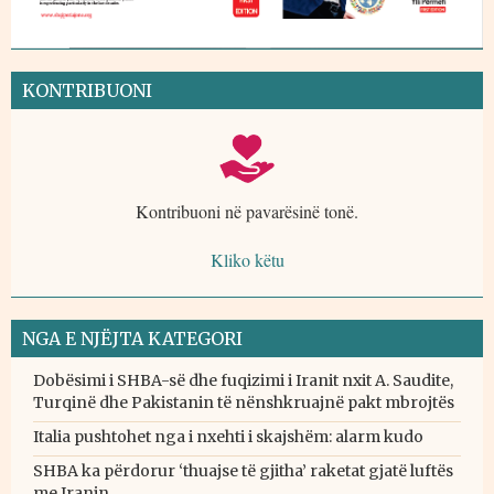
KONTRIBUONI
Kontribuoni në pavarësinë tonë.
Kliko këtu
NGA E NJËJTA KATEGORI
Dobësimi i SHBA-së dhe fuqizimi i Iranit nxit A. Saudite,
Turqinë dhe Pakistanin të nënshkruajnë pakt mbrojtës
Italia pushtohet nga i nxehti i skajshëm: alarm kudo
SHBA ka përdorur ‘thuajse të gjitha’ raketat gjatë luftës
me Iranin