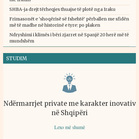
SHBA-ja drejt tërheqjes thuajse të plotë nga Iraku
Frimasonët e ‘shoqërisë së fshehtë’ përballen me sfidën
më të madhe në historinë e tyre: po plaken
Ndryshimi i klimës i bëri zjarret në Spanjë 20 herë më të
mundshëm
STUDIM
Ndërmarrjet private me karakter inovativ
në Shqipëri
Lexo më shumë